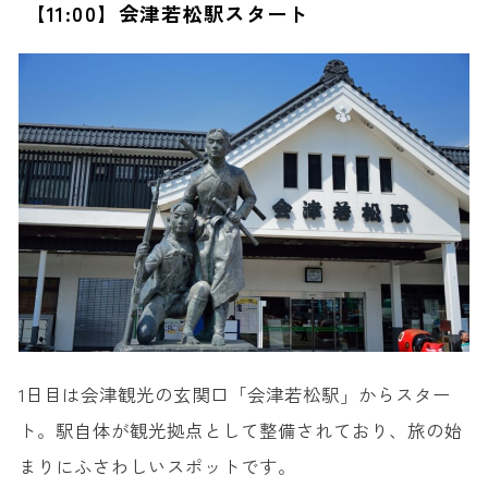
【11:00】会津若松駅スタート
【11:30】野口英世記念館
【13:00】五色沼エリアでランチ
【14:30】五色沼湖沼群
【18:00】郡山駅周辺で買い物・ディナー
旅サラダで取材した福島のおすすめ観光スポット
1. 裏磐梯
2. 塔のへつり
3. 大内宿
4. 只見線
5. 三崎公園
6. いわき・ら・ら・ミュウ
1日目は会津観光の玄関口「会津若松駅」からスター
ト。駅自体が観光拠点として整備されており、旅の始
まりにふさわしいスポットです。