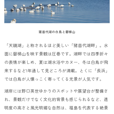
猪苗代湖の白鳥と磐梯山
「天鏡湖」と称されるほど美しい「猪苗代湖畔」。水
面に磐梯山を映す景観は圧巻です。湖畔では四季折々
の表情が楽しめ、夏は湖水浴やカヌー、冬は白鳥が飛
来するなど1年通して見どころが満載。とくに「長浜」
では白鳥が人懐っこく寄ってくる光景が人気です。
湖岸には野口英世ゆかりのスポットや展望台が整備さ
れ、景観だけでなく文化的背景も感じられるなど、透
明度の高さと風光明媚な自然は、福島を代表する絶景