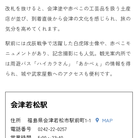
改札を抜けると、会津塗や赤べこの工芸品を扱う土産
店が並び、到着直後から会津の文化を感じられ、旅の
気分を高めてくれます。
駅前には戊辰戦争で活躍した白虎隊士像や、赤べこモ
ニュメントがあり、記念撮影にも人気。観光案内所で
は周遊バス「ハイカラさん」「あかべぇ」の情報を得
られ、城や武家屋敷へのアクセスも便利です。
会津若松駅
住所
福島県会津若松市駅前町1-1
MAP
電話番号
0242-22-0257
営業時間
5:00～23:40