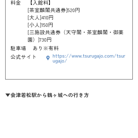
料金
【入館料】
[茶室麟閣共通券]520円
[大人]410円
[小人]150円
[三施設共通券（天守閣・茶室麟閣・御薬
園）]730円
駐車場
あり※有料
https://www.tsurugajo.com/tsur
公式サイト
ugajo/
▼会津若松駅から鶴ヶ城への行き方