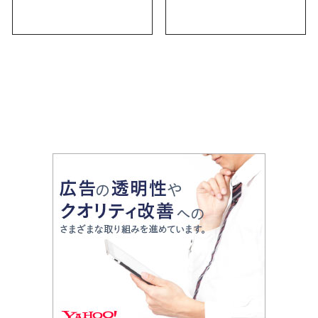
にしかない名物から人
｜定番のお菓子から名
気の名店17選も紹介
古屋限定・おしゃれな
お土産・ばらまき用ま
で幅広く紹介