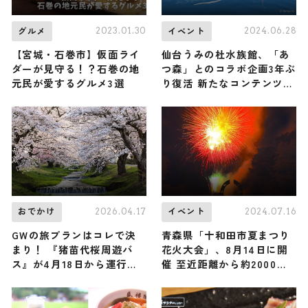
2023.01.30
2024.06.28
グルメ
イベント
【宮城・石巻市】仮面ライ
仙台うみの杜水族館、「あ
ダーが見守る！？石巻の地
つ森」とのコラボ企画3年ぶ
元民が愛するグルメ3選
り復活 新たなコンテンツも
登場
2026.04.17
2024.07.16
おでかけ
イベント
GWの旅プランはコレで決
青森県「十和田市夏まつり
まり！ 『猪苗代桜周遊バ
花火大会」、8月14日に開
ス』が4月18日から運行を
催 至近距離から約2000発
開始♪ 観音寺川の桜並木・
打ち上げ
亀ヶ城公園・土津神社など
桜の名所を完全網羅 / 福島