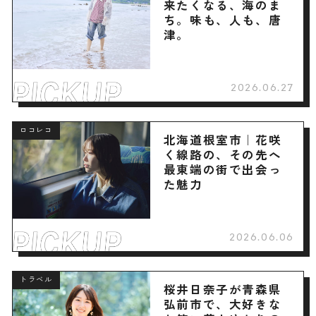
来たくなる、海のま
ち。味も、人も、唐
津。
2026.06.27
ロコレコ
北海道根室市｜花咲
く線路の、その先へ
最東端の街で出会っ
た魅力
2026.06.06
トラベル
桜井日奈子が青森県
弘前市で、大好きな