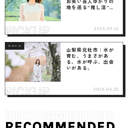
お笑い芸人ゆかりの
地を巡る“推し活”旅
へ
2026.05.16
ロコレコ
山梨県北杜市｜水が
育む、うまさがあ
る。水が呼ぶ、出会
いがある。
2026.04.25
RECOMMENDED