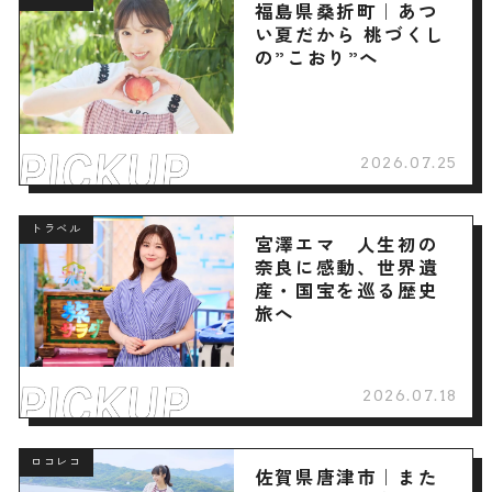
福島県桑折町｜あつ
い夏だから 桃づくし
の”こおり”へ
2026.07.25
トラベル
宮澤エマ 人生初の
奈良に感動、世界遺
産・国宝を巡る歴史
旅へ
2026.07.18
ロコレコ
佐賀県唐津市｜また