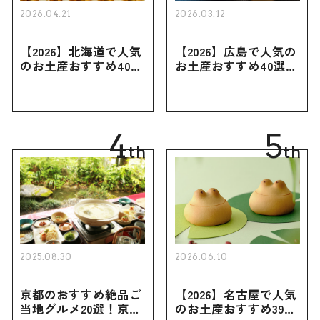
2026.04.21
2026.03.12
【2026】北海道で人気
【2026】広島で人気の
のお土産おすすめ40選
お土産おすすめ40選｜
｜定番のお菓子・スイ
定番のお菓子からおし
ーツから北海道でしか
ゃれなお土産・ばらま
買えない限定品、女性
き用、女性向けまで幅
向けまで幅広く紹介
広く紹介
4
5
th
th
2025.08.30
2026.06.10
京都のおすすめ絶品ご
【2026】名古屋で人気
当地グルメ20選！京都
のお土産おすすめ39選