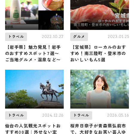
県猪苗代町
2022.10.27
2023.01.25
トラベル
グルメ
【岩手県】魅力発見！岩手
【宮城県】ローカルのおす
のおすすめスポット7選〜
すめ！南三陸町・登米市の
ご当地グルメ・温泉など〜
おいしいもん5選
2024.12.26
2026.05.16
トラベル
トラベル
仙台の人気観光スポットお
桜井日奈子が青森県弘前市
すすめ30選｜外せない定
で、大好きなお笑い芸人ゆ