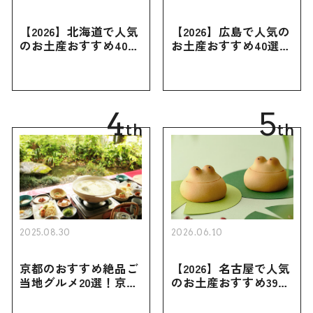
【2026】北海道で人気
【2026】広島で人気の
のお土産おすすめ40選
お土産おすすめ40選｜
｜定番のお菓子・スイ
定番のお菓子からおし
ーツから北海道でしか
ゃれなお土産・ばらま
買えない限定品、女性
き用、女性向けまで幅
向けまで幅広く紹介
広く紹介
4
5
th
th
2025.08.30
2026.06.10
京都のおすすめ絶品ご
【2026】名古屋で人気
当地グルメ20選！京都
のお土産おすすめ39選
にしかない名物から人
｜定番のお菓子から名
気の名店17選も紹介
古屋限定・おしゃれな