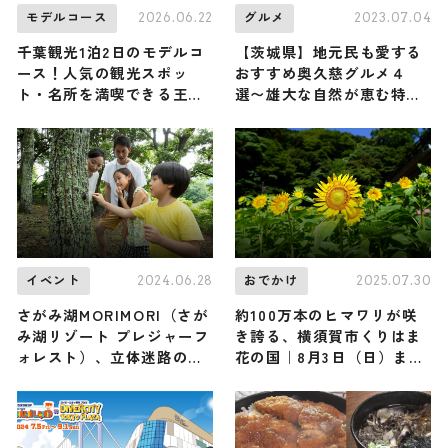
2026.06.22
2023.07.04
モデルコース
グルメ
千葉観光1泊2日のモデルコ
【茨城県】地元民も愛する
ース！人気の観光スポッ
おすすめ奥久慈グルメ４
ト・名所を満喫できる王道
選〜雄大な自然が恵む特産
の旅程を紹介
品をご紹介〜
2024.06.28
2025.07.30
イベント
おでかけ
さがみ湖MORIMORI（さが
約100万本のヒマワリが咲
み湖リゾート プレジャーフ
き誇る、横須賀市くりはま
ォレスト）、立体迷路の新
花の国｜8月3日（日）まで
アトラクション登場 関東最
無料開放中
大級の巨大水遊び広場もオ
ープン