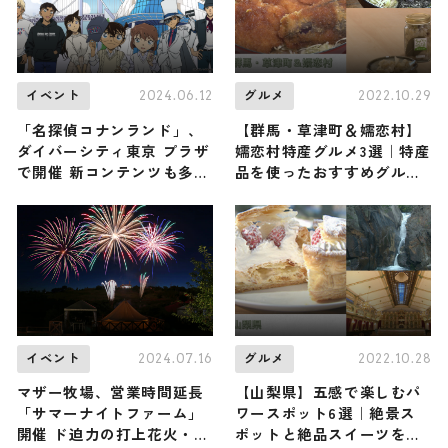
2024.06.12
2022.10.29
イベント
グルメ
「名探偵コナンランド」、
【群馬・草津町＆嬬恋村】
ダイバーシティ東京 プラザ
嬬恋村特産グルメ3選｜特産
で開催 新コンテンツも多数
品を使ったおすすめグルメ
登場
をご紹介
2024.07.16
2022.10.28
イベント
グルメ
マザー牧場、営業時間延長
【山梨県】五感で楽しむパ
「サマーナイトファーム」
ワースポット6選｜絶景ス
開催 ド迫力の打上花火・ナ
ポットと絶品スイーツをご