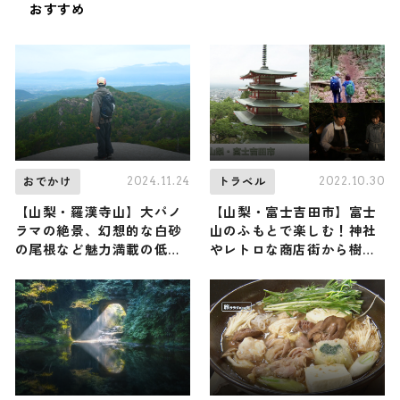
おすすめ
2024.11.24
2022.10.30
おでかけ
トラベル
【山梨・羅漢寺山】大パノ
【山梨・富士吉田市】富士
ラマの絶景、幻想的な白砂
山のふもとで楽しむ！神社
の尾根など魅力満載の低山
やレトロな商店街から樹海
に、俳優の濱 正悟さんが登
の魅力まで6選をご紹介
頂（登山で頂きメシ！コラ
ボ企画）