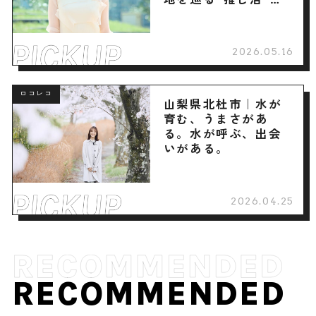
へ
2026.05.16
ロコレコ
山梨県北杜市｜水が
育む、うまさがあ
る。水が呼ぶ、出会
いがある。
2026.04.25
RECOMMENDED