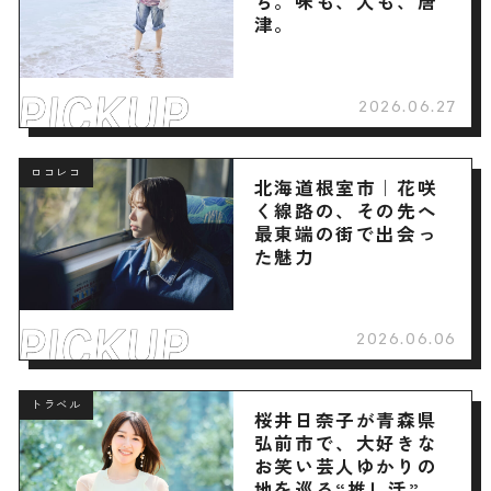
ち。味も、人も、唐
津。
2026.06.27
ロコレコ
北海道根室市｜花咲
く線路の、その先へ
最東端の街で出会っ
た魅力
2026.06.06
トラベル
桜井日奈子が青森県
弘前市で、大好きな
お笑い芸人ゆかりの
地を巡る“推し活”旅