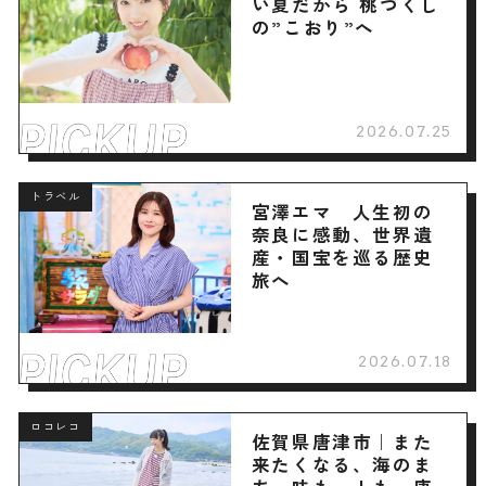
い夏だから 桃づくし
の”こおり”へ
2026.07.25
トラベル
宮澤エマ 人生初の
奈良に感動、世界遺
産・国宝を巡る歴史
旅へ
2026.07.18
ロコレコ
佐賀県唐津市｜また
来たくなる、海のま