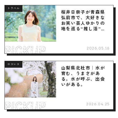
トラベル
桜井日奈子が青森県
弘前市で、大好きな
お笑い芸人ゆかりの
地を巡る“推し活”旅
へ
2026.05.16
ロコレコ
山梨県北杜市｜水が
育む、うまさがあ
る。水が呼ぶ、出会
いがある。
2026.04.25