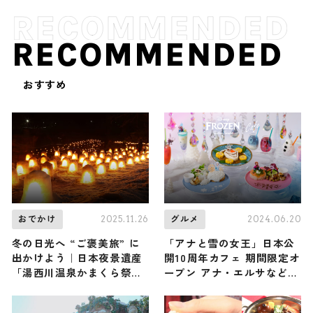
RECOMMENDED
おすすめ
2025.11.26
2024.06.20
おでかけ
グルメ
冬の日光へ “ご褒美旅” に
「アナと雪の女王」日本公
出かけよう｜日本夜景遺産
開10周年カフェ 期間限定オ
「湯西川温泉かまくら祭」
ープン アナ・エルサなどの
や雪見露天温泉、囲炉裏グ
メニュー登場
ルメ、雪のアクティビティ