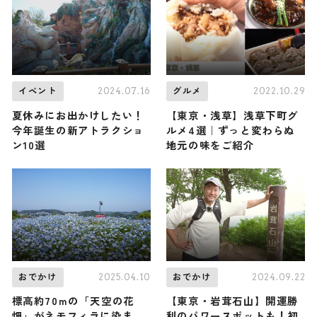
も
2024.07.16
2022.10.29
イベント
グルメ
夏休みにお出かけしたい！
【東京・浅草】浅草下町グ
今年誕生の新アトラクショ
ルメ4選｜ずっと変わらぬ
ン10選
地元の味をご紹介
2025.04.10
2024.09.22
おでかけ
おでかけ
標高約70mの「天空の花
【東京・岩茸石山】開運勝
畑」がネモフィラに染ま
利のパワースポットも！初