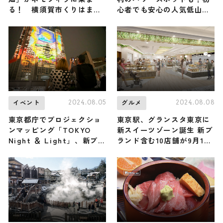
る！ 横須賀市くりはま花
心者でも安心の人気低山に
の国で「ポピー・ネモフィ
平山祐介が挑戦（登山で頂
ラまつり」が開催中
きメシ！コラボ企画）
2024.08.05
2024.08.08
イベント
グルメ
東京都庁でプロジェクショ
東京駅、グランスタ東京に
ンマッピング「TOKYO
新スイーツゾーン誕生 新ブ
Night ＆ Light」、新プロ
ランド含む10店舗が9月13
グラムにYOASOBI「舞台
日にオープン
に立って」など4作品上映
開始