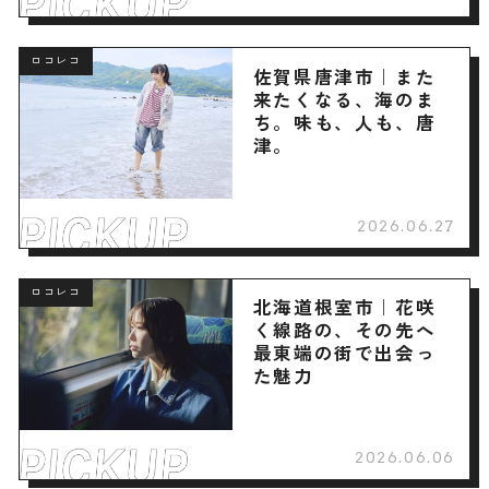
ロコレコ
佐賀県唐津市｜また
来たくなる、海のま
ち。味も、人も、唐
津。
2026.06.27
ロコレコ
北海道根室市｜花咲
く線路の、その先へ
最東端の街で出会っ
た魅力
2026.06.06