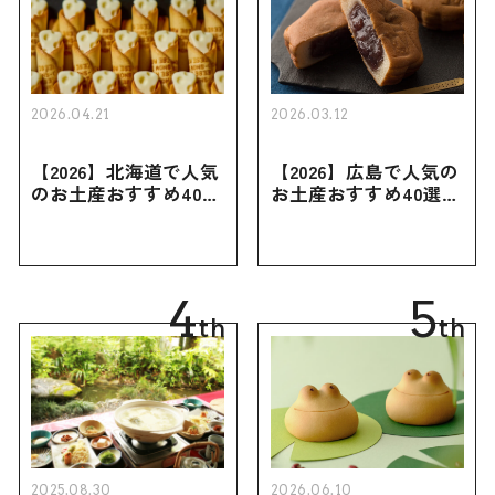
2026.04.21
2026.03.12
【2026】北海道で人気
【2026】広島で人気の
のお土産おすすめ40選
お土産おすすめ40選｜
｜定番のお菓子・スイ
定番のお菓子からおし
ーツから北海道でしか
ゃれなお土産・ばらま
買えない限定品、女性
き用、女性向けまで幅
向けまで幅広く紹介
広く紹介
4
5
th
th
2025.08.30
2026.06.10