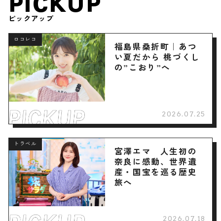
PICKUP
ピックアップ
ロコレコ
福島県桑折町｜あつ
い夏だから 桃づくし
の”こおり”へ
2026.07.25
トラベル
宮澤エマ 人生初の
奈良に感動、世界遺
産・国宝を巡る歴史
旅へ
2026.07.18