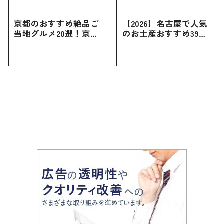
京都のおすすめ絶品ご
【2026】名古屋で人気
当地グルメ20選！京都
のお土産おすすめ39選
にしかない名物から人
｜定番のお菓子から名
気の名店17選も紹介
古屋限定・おしゃれな
お土産・ばらまき用ま
で幅広く紹介