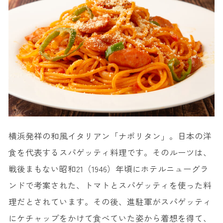
2. 萬珍樓 點心舗 （まんちんろうてんしんぽ）
3. サモアール 馬車道店
4. 泉平 馬車道本店
5. 謝甜記（しゃてんき）
6. 三和楼
7. 中華菜館 同發 本館
横浜発祥の和風イタリアン「ナポリタン」。日本の洋
食を代表するスパゲッティ料理です。そのルーツは、
戦後まもない昭和21（1946）年頃にホテルニューグラ
ンドで考案された、トマトとスパゲッティを使った料
理だとされています。その後、進駐軍がスパゲッティ
にケチャップをかけて食べていた姿から着想を得て、