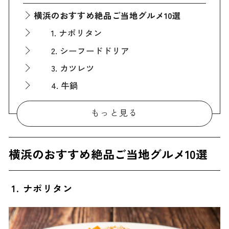
横浜のおすすめ絶品ご当地グルメ10選
1. ナポリタン
2. シーフードドリア
3. カツレツ
4. 牛鍋
5. サンマーメン
もっと見る
6. 横浜家系ラーメン
7. シウマイ
横浜のおすすめ絶品ご当地グルメ10選
8. 中華まん
9. 中華粥
1. ナポリタン
10. 月餅
横浜の名物グルメが楽しめる人気店7選
1. KIKIレストラン＆売店