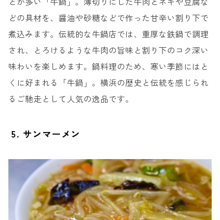
とが多い「牛鍋」。薄切りにした牛肉とネギや豆腐な
どの具材を、醤油や砂糖などで作った甘辛い割り下で
煮込みます。伝統的な牛鍋店では、重厚な鉄鍋で調理
され、とろけるような牛肉の旨味と割り下のコク深い
味わいを楽しめます。鍋料理のため、寒い季節にはと
くに好まれる「牛鍋」。横浜の歴史と伝統を感じられ
るご馳走として人気の逸品です。
5. サンマーメン