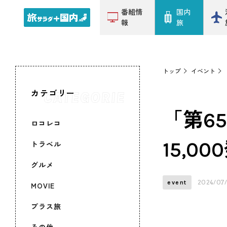
番組情
国内
報
旅
トップ
イベント
カテゴリー
「第6
ロコレコ
15,0
トラベル
グルメ
2024/07
event
MOVIE
プラス旅