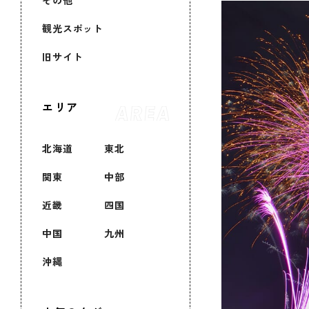
その他
観光スポット
旧サイト
エリア
北海道
東北
関東
中部
近畿
四国
中国
九州
沖縄