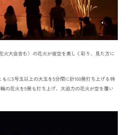
田橋花火大会含む）の花火が夜空を美しく彩り、見た方に
もに5号玉以上の大玉を5分間に計100発打ち上げる特
大輪の花火を5発も打ち上げ、大迫力の花火が空を覆い