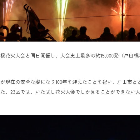
橋花火大会と同日開催し、大会史上最多の約15,000発（戸
。
が現在の安全な姿になり100年を迎えたことを祝い、戸田市とと
た、23区では、いたばし花火大会でしか見ることができない