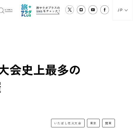
旅サラダプラスの
JP
SNS
をチェック！
、大会史上最多の
催
いたばし花火大会
東京
関東