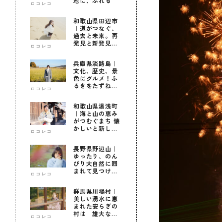
地に、ふれる
ロコレコ
和歌山県田辺市
｜道がつなぐ、
過去と未来。再
発見と新発見の
ロコレコ
待つ街へ
兵庫県淡路島｜
文化、歴史、景
色にグルメ！ふ
るきをたずねて
ロコレコ
新しきを知る旅
和歌山県湯浅町
｜海と山の恵み
がつむぐまち 懐
かしいと新しい
ロコレコ
に出会う旅
長野県野辺山｜
ゆったり、のん
びり大自然に囲
まれて見つけ
ロコレコ
た！私だけの優
しい自分時間
群馬県川場村｜
美しい湧水に恵
まれた安らぎの
村は 雄大な自
ロコレコ
然に育まれた心