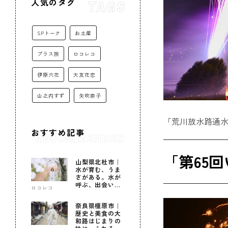
人気のタグ
SPトーク
お土産
プラス旅
ロコレコ
伊原六花
大友花恋
山之内すず
矢吹奈子
「荒川放水路通水
おすすめ記事
「第65
山梨県北杜市｜
水が育む、うま
さがある。水が
呼ぶ、出会いが
ロコレコ
ある。
奈良県橿原市｜
歴史と美食の大
和路はじまりの