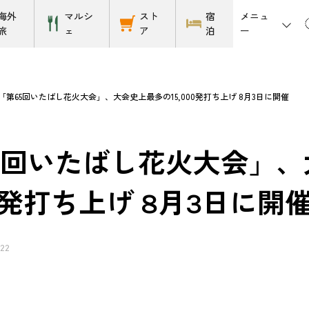
メニュ
海外
マルシ
スト
宿
ー
旅
ェ
ア
泊
「第65回いたばし花火大会」、大会史上最多の15,000発打ち上げ 8月3日に開催
5回いたばし花火大会」
00発打ち上げ 8月3日に開
/22