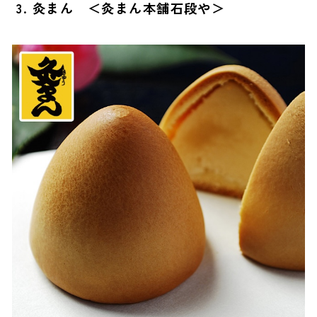
3. 灸まん ＜灸まん本舗石段や＞