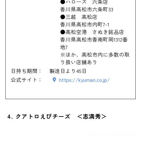
●ハローズ 六条店
香川県高松市六条町33
●三越 高松店
香川県高松市内町7-1
●高松空港 さぬき銘品店
香川県高松市香南町岡1312番
地7
※ほか、高松市内に多数の取
り扱い店舗あり
日持ち期間：
製造日より45日
公式サイト：
https://kyuman.co.jp/
4. クアトロえびチーズ ＜志満秀＞