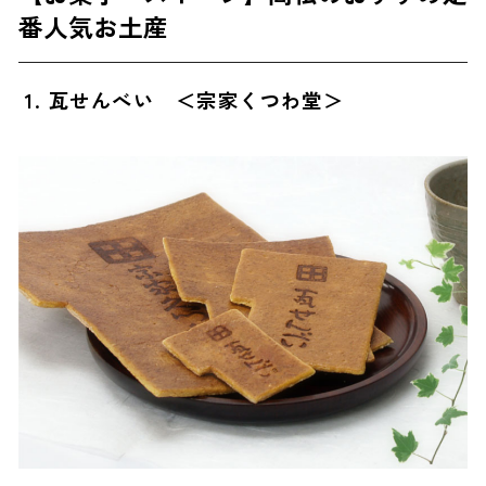
番人気お土産
【雑貨】高松のかわいい定番人気お土産
9. 讃岐一刀彫 IROだるま ＜山中象堂×川口屋漆器店＞
1. 瓦せんべい ＜宗家くつわ堂＞
10. 讃岐かがり手まり ＜讃岐かがり手まり保存会＞
ばらまき用に最適！高松のおすすめ人気お土産
11. 茶のしずく ＜マルシン＞
12. 讃岐おんまい ＜菓子工房ルーヴ＞
【高松限定】高松でしか買えないお土産
13. 醤油豆 ＜本家わら家＞
14. 包丁切り半生さぬきうどんセット ＜藤井製麺×shikoku meguru＞
15. 高瀬 煎茶 ＜西森園＞