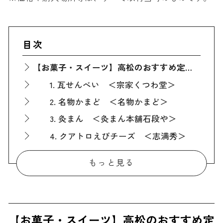
目次
【お菓子・スイーツ】高松のおすすめ定番人気お土産
1. 瓦せんべい ＜宗家くつわ堂＞
2. 名物かまど ＜名物かまど＞
3. 灸まん ＜灸まん本舗石段や＞
4. クアトロえびチーズ ＜志満秀＞
5. 和三宝めぐり(香川) ＜ばいこう堂＞
もっと見る
【お菓子・スイーツ以外】高松のおすすめ定番人気お土産
6. 新鮮檸檬オリーブオイル ＜井上誠耕園＞
7. さぬき骨付鶏 ＜さぬき鳥本舗＞
【お菓子・スイーツ】高松のおすすめ定
8. 黒川のしょうゆ豆 ＜黒川加工食品＞