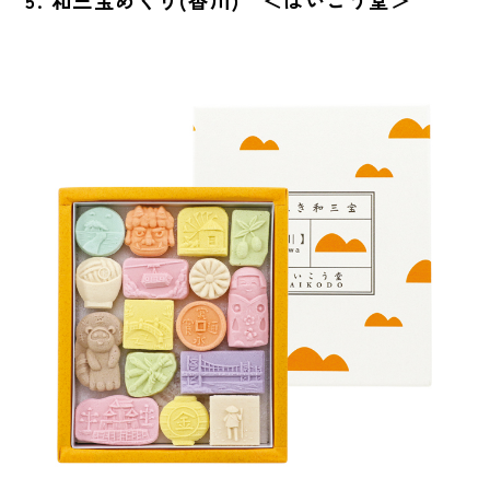
5. 和三宝めぐり(香川) ＜ばいこう堂＞