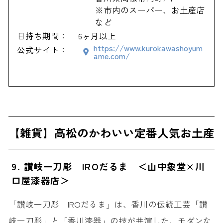
※市内のスーパー、お土産店
など
日持ち期間：
6ヶ月以上
https://www.kurokawashoyum
公式サイト：
ame.com/
【雑貨】高松のかわいい定番人気お土産
9. 讃岐一刀彫 IROだるま ＜山中象堂×川
口屋漆器店＞
「讃岐一刀彫 IROだるま」は、香川の伝統工芸「讃
岐一刀彫」と「香川漆器」の技が共演した、モダンな