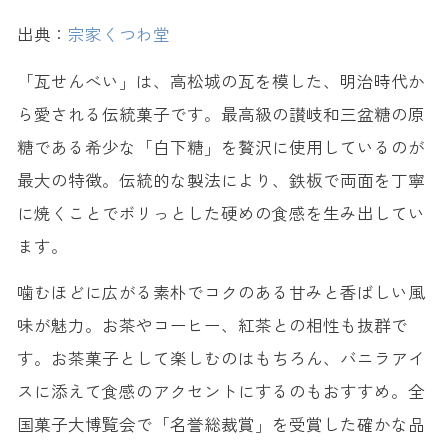
出典：
宗家くつわ堂
「瓦せんべい」は、高松城の瓦を模した、明治時代か
ら愛される伝統菓子です。最高級の讃岐和三盆糖の原
糖である希少な「白下糖」を贅沢に使用しているのが
最大の特徴。伝統的な製法により、鉄板で両面を丁寧
に焼くことでボリっとした硬めの食感を生み出してい
ます。
噛むほどに広がる素朴でコクのある甘みと香ばしい風
味が魅力。お茶やコーヒー、紅茶との相性も抜群で
す。お茶菓子として楽しむのはもちろん、バニラアイ
スに添えて食感のアクセントにするのもおすすめ。全
国菓子大博覧会で「名誉総裁賞」を受賞した確かな品