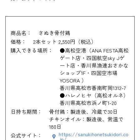
商品名：
さぬき骨付鶏
価格：
2本セット 2,550円（税込）
購入できる場所：
●高松空港（ANA FESTA高松
ゲート店・四国航空sky Jゲ
ート店・香川県漁連おさかな
ショップ1F・四国空市場
YOSORA ）
香川県高松市香南町岡1312-7
●ハレノヒヤ（高松オルネ）
香川県高松市浜ノ町1-20
日持ち期間：
骨付鶏：製造後、冷蔵で30日
チキンオイル：製造後、常温で
180日
https://sanukihonetsukidori.co
公式サイト：
.jp/