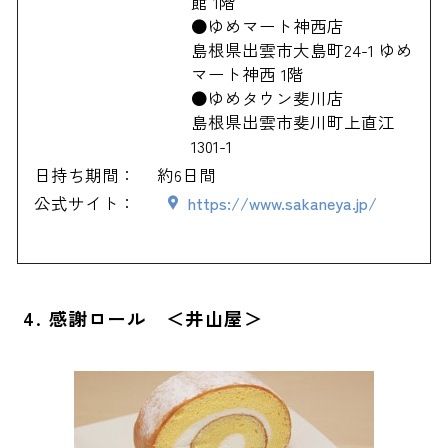
館 1階
●ゆめマート神西店
島根県出雲市大島町24-1 ゆめ
マート神西 1階
●ゆめタウン斐川店
島根県出雲市斐川町上直江
1301-1
日持ち期間：
約6日間
公式サイト：
https://www.sakaneya.jp/
4. 感謝ロール ＜井山屋＞