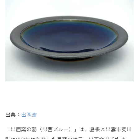
出典：
出西窯
「出西窯の器（出西ブルー）」は、島根県出雲市斐川