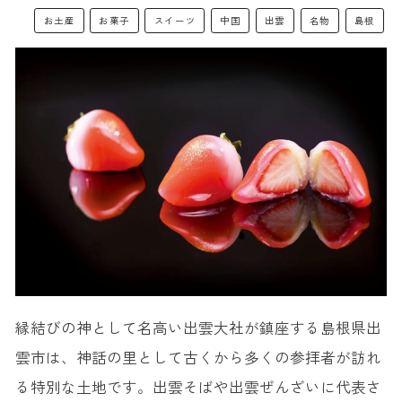
お土産
お菓子
スイーツ
中国
出雲
名物
島根
縁結びの神として名高い出雲大社が鎮座する島根県出
雲市は、神話の里として古くから多くの参拝者が訪れ
る特別な土地です。出雲そばや出雲ぜんざいに代表さ