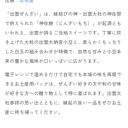
出典：
坂根屋
「出雲ぜんざい」は、縁結びの神・出雲大社の神在祭
で供えられた「神在餅（じんざいもち）」が起源とも
いわれる、出雲が誇るご当地スイーツです。丁寧に炊
き上げた大粒の出雲大納言小豆と、柔らかくもっちり
した白玉の組み合わせが特徴で、自然な甘みと小豆本
来の豊かな風味が口いっぱいに広がります。
電子レンジで温めるだけで自宅でも本場の味を再現で
きるお土産用パックは、ぜんざい好きの方や和の甘味
が好きな方への贈り物として特に喜ばれます。出雲大
社参拝の思い出とともに、縁起の良い一品をぜひお土
産に持ち帰ってください。