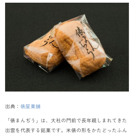
ばらまき用に最適！出雲のおすすめ人気お土産
12. ひとくち生姜糖 ＜來間屋生姜糖本舗＞
【出雲限定】出雲でしか買えないお土産
13. 神塩 ポチ袋 ＜出雲かみしお＞
14. あごのやき ＜油屋蒲鉾＞
15. クラフトビール ＜Izumo Brewing Co.＞
出典：
俵屋菓舗
「俵まんぢう」は、大社の門前で長年親しまれてきた
出雲を代表する銘菓です。米俵の形をかたどったふん