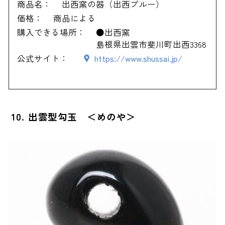
商品名：
出西窯の器（出西ブルー）
価格：
商品による
購入できる場所：
●出西窯
島根県出雲市斐川町出西3368
公式サイト：
https://www.shussai.jp/
10. 出雲型勾玉 ＜めのや＞