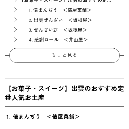
【お菓子・スイーツ】出雲のおすすめ定番人気お土産
1. 俵まんぢう ＜俵屋菓舗＞
2. 出雲ぜんざい ＜坂根屋＞
3. ぜんざい餅 ＜坂根屋＞
4. 感謝ロール ＜井山屋＞
5. ルビーのいちごDAIFUKU（Jewelry Box） ＜吉岡製菓＞
もっと見る
【お菓子・スイーツ以外】出雲のおすすめ定番人気お土産
6. 出雲そば（半生そば） ＜羽根屋＞
7. 宇迦の白（出雲抹茶） ＜桃翠園＞
【お菓子・スイーツ】出雲のおすすめ定
8. 古代出雲コーラ（シロップ） ＜出雲SPICE LAB.＞
番人気お土産
【雑貨】出雲のかわいい定番人気お土産
9. 出西窯の器（出西ブルー） ＜出西窯＞
1. 俵まんぢう ＜俵屋菓舗＞
10. 出雲型勾玉 ＜めのや＞
11. 縁結び箸 ＜出雲大社表参道 ひらの屋＞