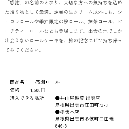
「感謝」の名前のとおり、大切な方への気持ちを込め
た贈り物として最適。定番の生クリーム以外にも、シ
ョコラロールや季節限定の桜ロール、抹茶ロール、ピ
ーチティーロールなども登場します。出雲の地でしか
出会えないロールケーキを、旅の記念にぜひ持ち帰っ
てみてください。
商品名：
感謝ロール
価格：
1,600円
購入できる場所：
●井山屋製菓 出雲店
島根県出雲市江田町73-3
●多伎本店
島根県出雲市多伎町口田儀
846-3