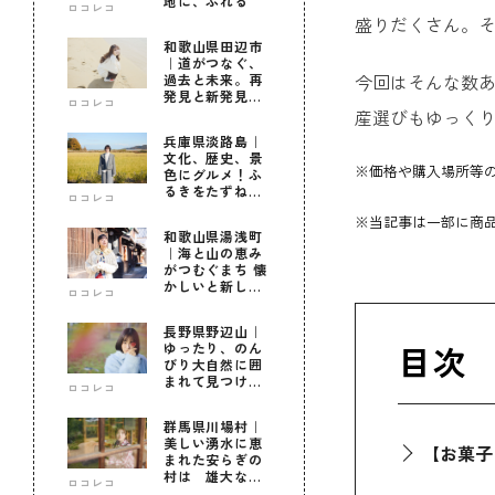
地に、ふれる
ロコレコ
盛りだくさん。
和歌山県田辺市
｜道がつなぐ、
今回はそんな数あ
過去と未来。再
発見と新発見の
ロコレコ
待つ街へ
産選びもゆっく
兵庫県淡路島｜
文化、歴史、景
※価格や購入場所等
色にグルメ！ふ
るきをたずねて
ロコレコ
新しきを知る旅
※当記事は一部に商品
和歌山県湯浅町
｜海と山の恵み
がつむぐまち 懐
かしいと新しい
ロコレコ
に出会う旅
長野県野辺山｜
目次
ゆったり、のん
びり大自然に囲
まれて見つけ
ロコレコ
た！私だけの優
しい自分時間
群馬県川場村｜
美しい湧水に恵
【お菓子
まれた安らぎの
村は 雄大な自
ロコレコ
然に育まれた心