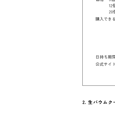
24. 
12
20
25. 
購入でき
和歌山で
和歌山
和歌山
日持ち期
公式サイ
高野山
2. 生バウム