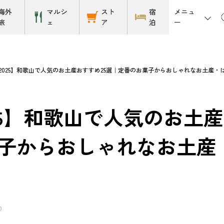
メニュ
海外
マルシ
スト
宿
ー
旅
ェ
ア
泊
2025】和歌山で人気のお土産おすすめ25選｜定番のお菓子からおしゃれなお土産
25】和歌山で人気のお土
子からおしゃれなお土産
0