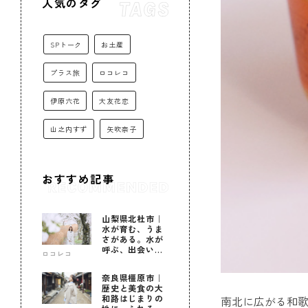
人気のタグ
SPトーク
お土産
プラス旅
ロコレコ
伊原六花
大友花恋
山之内すず
矢吹奈子
おすすめ記事
山梨県北杜市｜
水が育む、うま
さがある。水が
呼ぶ、出会いが
ロコレコ
ある。
奈良県橿原市｜
歴史と美食の大
和路はじまりの
南北に広がる和