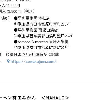
有田産みかんゼリー ＜梅義＞
個入 11,880円
個入 19,800円（税込）
田辺っ子 ＜七福堂＞
る場所
●早和果樹園 本社店
和歌山県有田市宮原町新町275-1
お土産を買うのにおすすめの場所
●早和果樹園 南紀白浜店
和歌山県西牟婁郡白浜町堅田2521
駅周辺
●terrace & marche 果汁と果実
和歌山県有田市宮原町新町276-1
マリーナシティ
間
製造日より6ヶ月※商品に記載
ト
https://sowakajuen.com/
エリア
クーヘン有田みかん ＜MAHALO＞