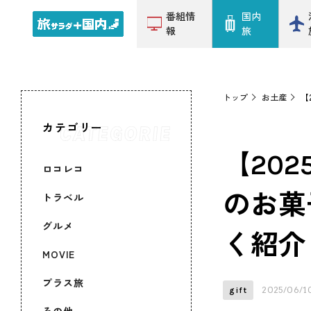
番組情
国内
報
旅
トップ
お土産
【
カテゴリー
【20
ロコレコ
のお菓
トラベル
グルメ
く紹介
MOVIE
プラス旅
2025/06/1
gift