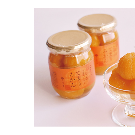
ラックスケーキ ＜鈴屋＞
和歌浦煎餅 ＜総本家駿河屋＞
やすい和歌山のおすすめ人気お土産
まぐろのとろ炊き ＜紀南水産＞
じゃばらぽん酢 ＜熊野鼓動＞
生一本黒豆 ＜湯浅醤油＞
買えるおしゃれな人気お土産
ナギサビール ＜ナギサビール＞
梅干し ほんのきもち ＜五代庵＞