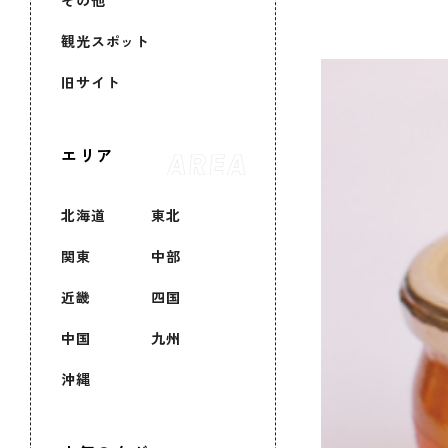
その他
観光スポット
旧サイト
エリア
北海道
東北
関東
中部
近畿
四国
中国
九州
沖縄