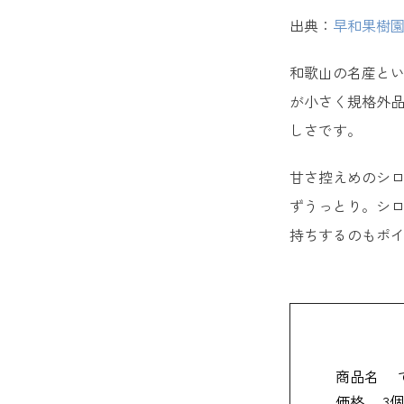
16. 
出典：
早和果樹
【和歌山
和歌山の名産と
が小さく規格外品
17. 
しさです。
18. 
甘さ控えめのシ
19. 
ずうっとり。シロ
持ちするのもポ
20. 
21. 
22. 
23. 
商品名
価格
3個