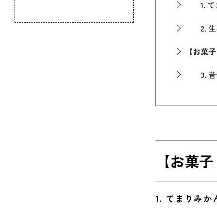
1. て
のふるさと
2. 生
【お菓子
3. 昔
4. 釜
5. な
ばらまき
【お菓子
6. 柚
7. 天
1. てまりみ
8. か