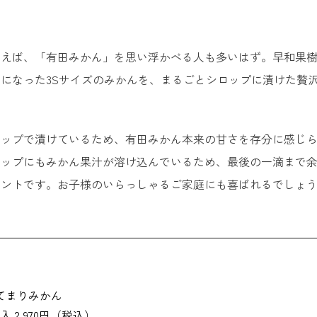
じゃばら酒 ＜𠮷村秀雄商店＞
園
限定】和歌山でしか買えないお土産
いえば、「有田みかん」を思い浮かべる人も多いはず。早和果
になった3Sサイズのみかんを、まるごとシロップに漬けた贅沢
お滝もち ＜和か屋本店＞
柿の葉すし ＜九和楽＞
ロップで漬けているため、有田みかん本来の甘さを存分に感じ
熊野もうで餅 ＜珍重庵＞
ップにもみかん果汁が溶け込んでいるため、最後の一滴まで余
イントです。お子様のいらっしゃるご家庭にも喜ばれるでしょ
南方熊楠っまんじゅう ＜菓匠 二宮＞
うすかわ饅頭 ＜儀平＞
白炭クッキー ＜菓心 富美堂＞
スーパー駅長 たまあられ ＜増田米菓＞
てまりみかん
入 2,970円（税込）