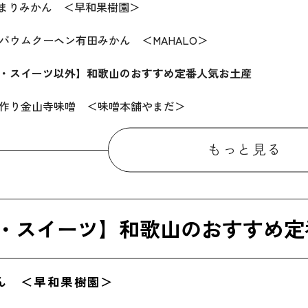
まりみかん ＜早和果樹園＞
バウムクーヘン有田みかん ＜MAHALO＞
・スイーツ以外】和歌山のおすすめ定番人気お土産
作り金山寺味噌 ＜味噌本舗やまだ＞
揚げしらす ＜福扇水産＞
もっと見る
んば焼 ＜たな梅＞
用に最適！和歌山のおすすめ人気お土産
・スイーツ】和歌山のおすすめ定
もなか ＜福菱＞
狗力餅 ＜錦花堂＞
かん ＜早和果樹園＞
げろう ＜福菱＞