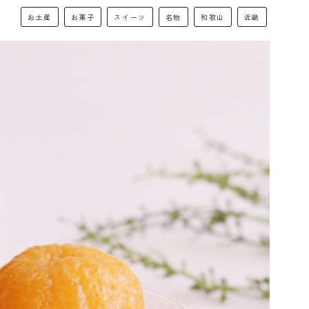
お土産
お菓子
スイーツ
名物
和歌山
近畿