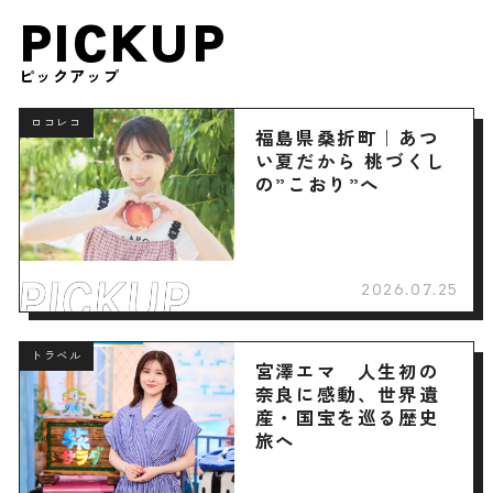
PICKUP
ピックアップ
ロコレコ
福島県桑折町｜あつ
い夏だから 桃づくし
の”こおり”へ
2026.07.25
トラベル
宮澤エマ 人生初の
奈良に感動、世界遺
産・国宝を巡る歴史
旅へ