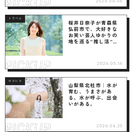
2026.06.06
トラベル
桜井日奈子が青森県
弘前市で、大好きな
お笑い芸人ゆかりの
地を巡る“推し活”旅
へ
2026.05.16
ロコレコ
山梨県北杜市｜水が
育む、うまさがあ
る。水が呼ぶ、出会
いがある。
2026.04.25