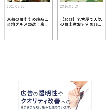
2025.08.30
2026.06.10
京都のおすすめ絶品ご
【2026】名古屋で人気
当地グルメ20選！京都
のお土産おすすめ39選
にしかない名物から人
｜定番のお菓子から名
気の名店17選も紹介
古屋限定・おしゃれな
お土産・ばらまき用ま
で幅広く紹介