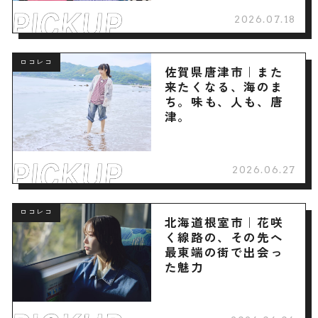
2026.07.18
ロコレコ
佐賀県唐津市｜また
来たくなる、海のま
ち。味も、人も、唐
津。
2026.06.27
ロコレコ
北海道根室市｜花咲
く線路の、その先へ
最東端の街で出会っ
た魅力