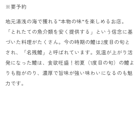
※要予約
地元湯浅の海で獲れる“本物の味”を楽しめるお店。
「とれたての魚介類を安く提供する」という信念に基
づいた料理がたくさん。今の時期の鱧は2度目の旬と
され、「名残鱧」と呼ばれています。気温が上がり活
発になった鱧は、食欲旺盛！初夏（1度目の旬）の鱧よ
りも脂がのり、濃厚で旨味が強い味わいになるのも魅
力です。