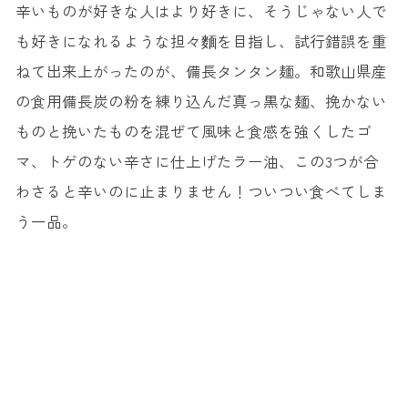
辛いものが好きな人はより好きに、そうじゃない人で
も好きになれるような担々麵を目指し、試行錯誤を重
ねて出来上がったのが、備長タンタン麺。和歌山県産
の食用備長炭の粉を練り込んだ真っ黒な麺、挽かない
ものと挽いたものを混ぜて風味と食感を強くしたゴ
マ、トゲのない辛さに仕上げたラー油、この3つが合
わさると辛いのに止まりません！ついつい食べてしま
う一品。