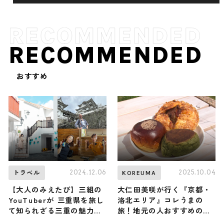
RECOMMENDED
おすすめ
2024.12.06
2025.10.04
トラベル
KOREUMA
【大人のみえたび】三組の
大仁田美咲が行く『京都・
YouTuberが 三重県を旅し
洛北エリア』コレうまの
て知られざる三重の魅力を
旅！地元の人おすすめのご
お届け《PR》
当地名物グルメ3選 2025年