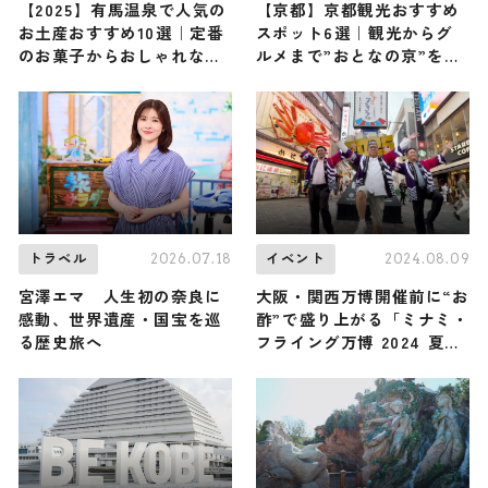
【2025】有馬温泉で人気の
【京都】京都観光おすすめ
お土産おすすめ10選｜定番
スポット6選｜観光からグ
のお菓子からおしゃれなお
ルメまで”おとなの京”を大
土産・ばらまき用まで幅広
満喫！
く紹介
2026.07.18
2024.08.09
トラベル
イベント
宮澤エマ 人生初の奈良に
大阪・関西万博開催前に“お
感動、世界遺産・国宝を巡
酢”で盛り上がる「ミナミ・
る歴史旅へ
フライング万博 2024 夏の
陣」8月10日より開催