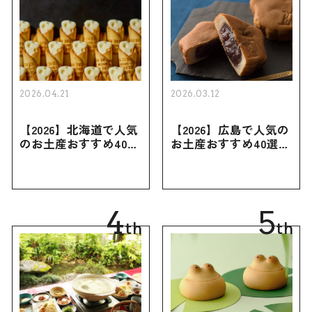
2026.04.21
2026.03.12
【2026】北海道で人気
【2026】広島で人気の
のお土産おすすめ40選
お土産おすすめ40選｜
｜定番のお菓子・スイ
定番のお菓子からおし
ーツから北海道でしか
ゃれなお土産・ばらま
買えない限定品、女性
き用、女性向けまで幅
向けまで幅広く紹介
広く紹介
4
5
th
th