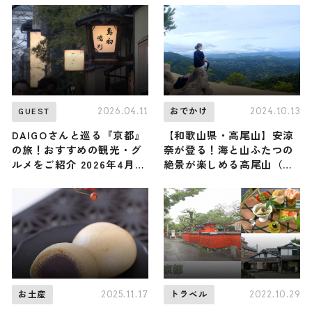
10月4日放送
2026.04.11
2024.10.13
GUEST
おでかけ
DAIGOさんと巡る『京都』
【和歌山県・高尾山】安涼
の旅！おすすめの観光・グ
奈が登る！海と山ふたつの
ルメをご紹介 2026年4月11
絶景が楽しめる高尾山（登
日放送
山で頂きメシ！コラボ企
画）
2025.11.17
2022.10.29
お土産
トラベル