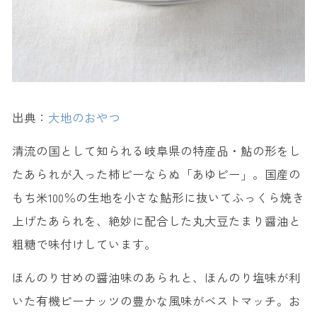
出典：
大地のおやつ
清流の国として知られる岐阜県の特産品・鮎の形をし
たあられが入った柿ピーならぬ「あゆピー」。国産の
もち米100％の生地を小さな鮎形に抜いてふっくら焼き
上げたあられを、絶妙に配合した丸大豆たまり醤油と
粗糖で味付けしています。
ほんのり甘めの醤油味のあられと、ほんのり塩味が利
いた有機ピーナッツの豊かな風味がベストマッチ。お