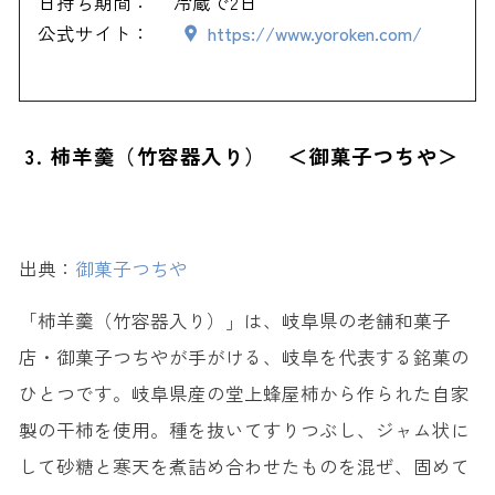
日持ち期間：
冷蔵で2日
公式サイト：
https://www.yoroken.com/
3. 柿羊羹（竹容器入り） ＜御菓子つちや＞
出典：
御菓子つちや
「柿羊羹（竹容器入り）」は、岐阜県の老舗和菓子
店・御菓子つちやが手がける、岐阜を代表する銘菓の
ひとつです。岐阜県産の堂上蜂屋柿から作られた自家
製の干柿を使用。種を抜いてすりつぶし、ジャム状に
して砂糖と寒天を煮詰め合わせたものを混ぜ、固めて