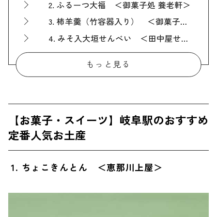
2. ふるーつ大福 ＜御菓子処 養老軒＞
3. 柿羊羹（竹容器入り） ＜御菓子つちや＞
4. みそ入大垣せんべい ＜田中屋せんべい総本家＞
5. 雪たる満・都鳥 ＜奈良屋本店＞
もっと見る
6. 松風 ＜長崎屋本店＞
7. 雪の下熟成珈琲ゼリー ＜香福屋＞
【お菓子・スイーツ以外】岐阜駅のおすすめ定番人気お土産
【お菓子・スイーツ】岐阜駅のおすすめ
8. ご飯にかける飛騨牛ハンバ具ー ＜飛騨ハム＞
定番人気お土産
9. 鮎アヒージョ ＜鮎料理専門店 十六兆＞
10. 純米吟醸 豊臣秀吉 ＜日本泉酒造＞
1. ちょこきんとん ＜恵那川上屋＞
11. あゆピー ＜大地のおやつ＞
12. 炭火焼豚 ＜肉の御嵩屋＞
ばらまき用に最適！岐阜駅のおすすめ人気お土産