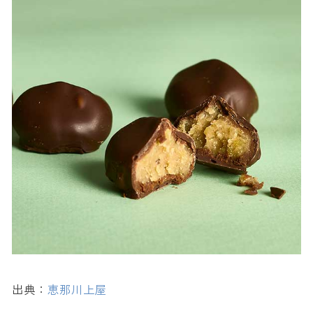
13. 栗サブレ ＜恵那川上屋＞
【岐阜限定】岐阜でしか買えないお土産
14. 下剋上鮎 ＜玉井屋本舗＞
15. 岐阜のかりんとう 栗きんとん ＜ちこり村＞
出典：
恵那川上屋