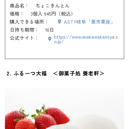
商品名：
ちょこきんとん
価格：
3個入 945円（税込）
購入できる場所：
ASTY岐阜「栗市栗座」
日持ち期間：
10日
https://www.enakawakamiya.c
公式サイト：
o.jp/
2. ふるーつ大福 ＜御菓子処 養老軒＞