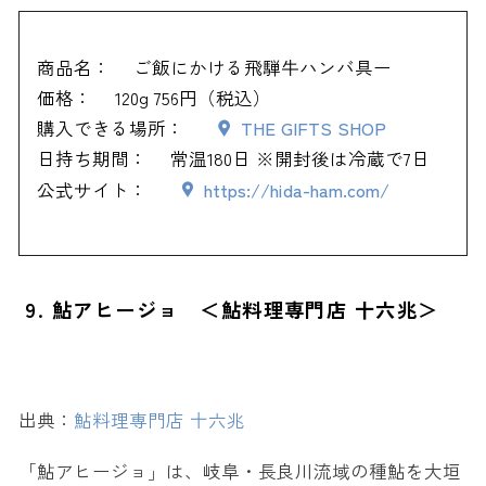
商品名：
ご飯にかける飛騨牛ハンバ具ー
価格：
120g 756円（税込）
購入できる場所：
THE GIFTS SHOP
日持ち期間：
常温180日 ※開封後は冷蔵で7日
公式サイト：
https://hida-ham.com/
9. 鮎アヒージョ ＜鮎料理専門店 十六兆＞
出典：
鮎料理専門店 十六兆
「鮎アヒージョ」は、岐阜・長良川流域の種鮎を大垣