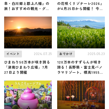
阜・白川郷と郡上八幡』の
の花咲くリゾナーレ2026』
旅！おすすめの観光・グル
が4月25日から開催！ 今年
メをご紹介 2026年1月24日
で22回目を迎える春の祭
放送
典・全長160メートルの花
の回廊をご覧あれ｜星野リ
ゾート
2024.07.25
2025.05.23
イベント
おでかけ
ひまわり50万本が咲き誇る
120万本のすずらんが咲き
「津南ひまわり広場」7月
誇る！長野県・富士見パノ
27日より開催
ラマリゾート。標高1955ｍ
の山頂からアルプスの絶景
も