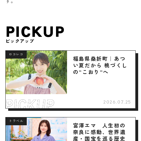
す。
PICKUP
ピックアップ
ロコレコ
福島県桑折町｜あつ
い夏だから 桃づくし
の”こおり”へ
2026.07.25
トラベル
宮澤エマ 人生初の
奈良に感動、世界遺
産・国宝を巡る歴史