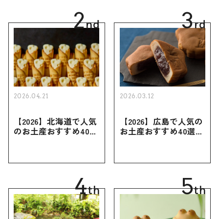
2
3
nd
rd
2026.04.21
2026.03.12
【2026】北海道で人気
【2026】広島で人気の
のお土産おすすめ40選
お土産おすすめ40選｜
｜定番のお菓子・スイ
定番のお菓子からおし
ーツから北海道でしか
ゃれなお土産・ばらま
買えない限定品、女性
き用、女性向けまで幅
向けまで幅広く紹介
広く紹介
4
5
th
th