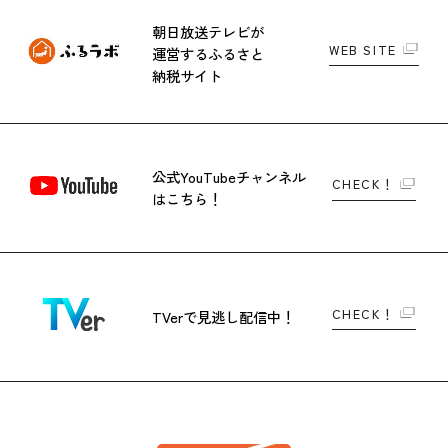
朝日放送テレビが
WEB SITE
運営する
ふるさと
納税サイト
公式YouTubeチャンネル
CHECK！
はこちら！
CHECK！
TVerで
見逃し配信中！