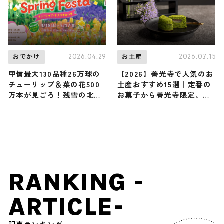
2026.04.29
2026.07.15
おでかけ
お土産
甲信最大130品種26万球の
【2026】善光寺で人気のお
チューリップ＆菜の花500
土産おすすめ15選｜定番の
万本が見ごろ！残雪の北ア
お菓子から善光寺限定、ば
ルプスを望む春の国営アル
らまき用のお土産まで幅広
プスあづみの公園 / 長野県
く紹介
RANKING -
ARTICLE-