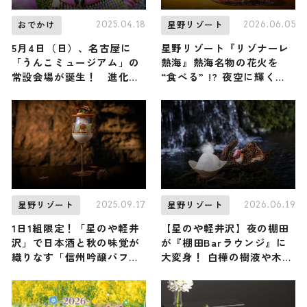
2025.04.18
2026.06.05
おでかけ
星野リゾート
5月4日（日）、名古屋に
星野リゾート『リゾナーレ
「うんこミュージアム」の
熱海』熱海名物の花火を
常設会場が誕生！ 進化し
“食べる” !? 夜空に輝く大
た“うんこカワイイ”エンタ
輪の花火を表現した『花火
メ空間を楽しみつくそう
アフタヌーンティー』が初
開催！
2025.09.17
2026.06.19
星野リゾート
星野リゾート
1日1組限定！「星のや軽井
【星のや軽井沢】夜の棚田
沢」で日本酒と秋の味覚が
が『棚田Barラウンジ』に
織りなす「信州吟醸パフ
大変身！ 白樺の樹液や木々
ェ」をペアリングとともに
の香りを凝縮したかき氷で
楽しむ
「食べる森林浴」という新
感覚の涼体験を