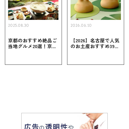
2025.08.30
2026.06.10
京都のおすすめ絶品ご
【2026】名古屋で人気
当地グルメ20選！京都
のお土産おすすめ39選
にしかない名物から人
｜定番のお菓子から名
気の名店17選も紹介
古屋限定・おしゃれな
お土産・ばらまき用ま
で幅広く紹介