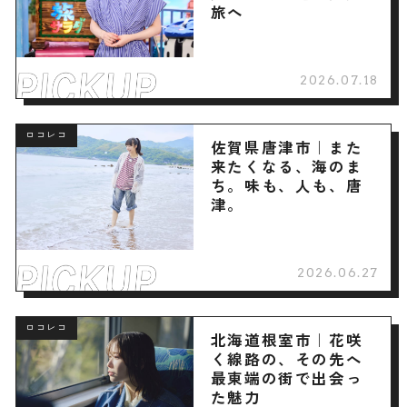
旅へ
2026.07.18
ロコレコ
佐賀県唐津市｜また
来たくなる、海のま
ち。味も、人も、唐
津。
2026.06.27
ロコレコ
北海道根室市｜花咲
く線路の、その先へ
最東端の街で出会っ
た魅力