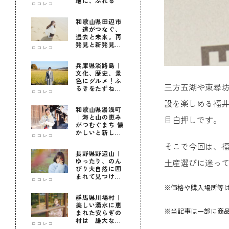
地に、ふれる
ロコレコ
和歌山県田辺市
｜道がつなぐ、
過去と未来。再
発見と新発見の
ロコレコ
待つ街へ
兵庫県淡路島｜
文化、歴史、景
色にグルメ！ふ
三方五湖や東尋
るきをたずねて
ロコレコ
新しきを知る旅
設を楽しめる福
和歌山県湯浅町
｜海と山の恵み
目白押しです。
がつむぐまち 懐
かしいと新しい
ロコレコ
に出会う旅
そこで今回は、福
長野県野辺山｜
土産選びに迷っ
ゆったり、のん
びり大自然に囲
まれて見つけ
ロコレコ
た！私だけの優
※価格や購入場所等
しい自分時間
群馬県川場村｜
美しい湧水に恵
※当記事は一部に商品
まれた安らぎの
村は 雄大な自
ロコレコ
然に育まれた心