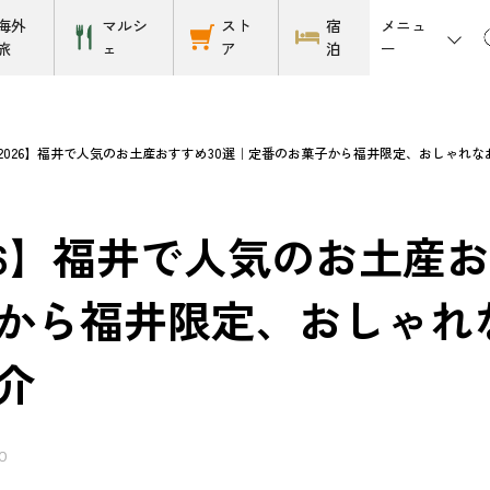
メニュ
海外
マルシ
スト
宿
ー
旅
ェ
ア
泊
2026】福井で人気のお土産おすすめ30選｜定番のお菓子から福井限定、おしゃれ
26】福井で人気のお土産
から福井限定、おしゃれ
介
0