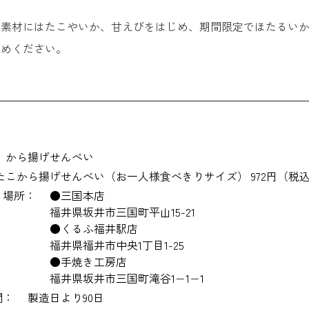
定】福井県でしか買えないお土産
る素材にはたこやいか、甘えびをはじめ、期間限定でほたるい
求めください。
お芋掘りプリン ＜ふくのいも＞
はっくつバウム ＜丸岡家＞
ふわとろブッセ ＜高井屋＞
山うに 柚子赤 中辛 ＜越前隊＞
から揚げせんべい
たこから揚げせんべい（お一人様食べきりサイズ） 972円（税
生チョコサンド ＜山奥チョコレート 日和＞
る場所：
●三国本店
福井県坂井市三国町平山15-21
恐竜っぽ ＜観山洞＞
●くるふ福井駅店
福井県福井市中央1丁目1-25
けんけら ＜朝倉製菓＞
●手焼き工房店
福井県坂井市三国町滝谷1−1−1
恐竜発掘プリン ＜いのうえ株式会社＞
間：
製造日より90日