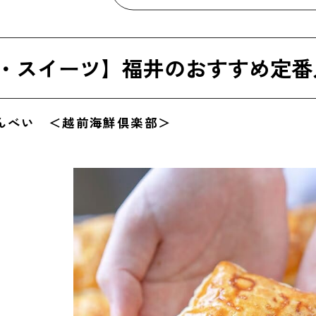
RE RICE WINE ＜福千歳＞
ばへしこスライス ＜荒忠商店＞
・スイーツ】福井のおすすめ定番
口屋の、おあげ ＜谷口屋＞
ま豆腐 ＜團助＞
せんべい ＜越前海鮮倶楽部＞
前おみそ汁 ＜米五のみそ＞
福井のおすすめ定番人気お土産
越前和紙 ＜越前和紙の里＞
IN＆CO. 越前漆器 ＜漆琳堂＞
用に最適！福井のおすすめ人気お土産
五月ヶ瀬（さつきがせ） ＜五月ヶ瀬＞