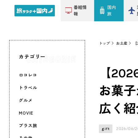
番組情
国内
報
旅
トップ
お土産
【
カテゴリー
【20
ロコレコ
お菓子
トラベル
グルメ
広く紹
MOVIE
プラス旅
2026/06/2
gift