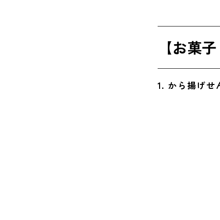
5. PU
6. さ
【お菓子
7. 谷
8. ご
1. から揚げ
9. 越
【雑貨】
10. 
11. R
ばらまき
12. 