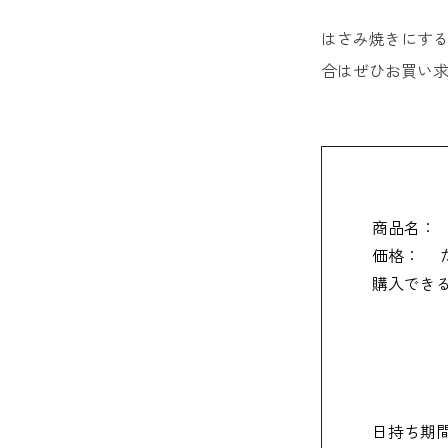
【福井限
はさみ焼きにす
合はぜひお買い
20. 
21. 
22. 
23. 
商品名：
価格：
24. 
購入でき
25. 
26. 
27. 
日持ち期