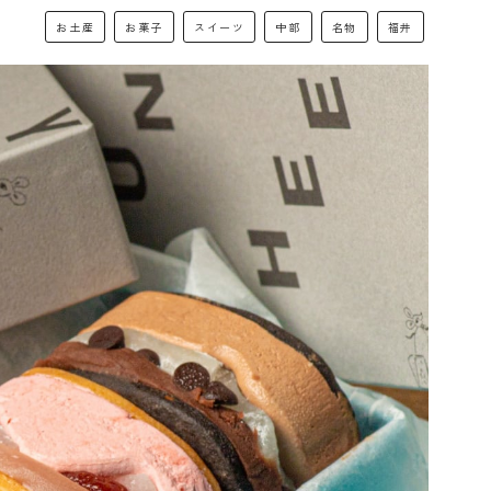
お土産
お菓子
スイーツ
中部
名物
福井