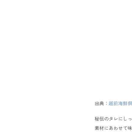
13. 
福井で買
14. VI
15. 
16. 
女性が喜
17. 
出典：
越前海鮮
18. 
秘伝のタレにし
19. 
素材にあわせて