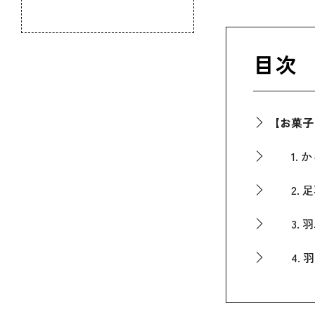
のふるさと
目次
【お菓子
1. か
2. 足
3. 羽
4. 羽
【お菓子