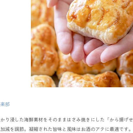
羽二重サブレ ＜花えちぜん＞
えるおしゃれな人気お土産
VANT BAR ＜VIVANT＞
羽二重バターチーズサンド5種アソート ＜RUNNY CHEESE＞
雲丹のアヒージョ ＜天たつ＞
ぶ・女子ウケ抜群の福井のお土産
カメラストラップ ＜レピヤンリボン＞
倶楽部
メガネ素材のアクセサリー ＜coton＞
っかり浸した海鮮素材をそのままはさみ焼きにした「から揚げ
羽二重ショコラ ＜栄太楼＞
味加減を調節。凝縮された旨味と風味はお酒のアテに最適です