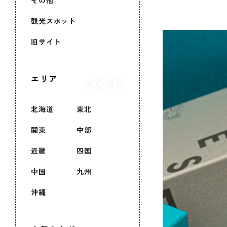
その他
観光スポット
旧サイト
エリア
北海道
東北
関東
中部
近畿
四国
中国
九州
沖縄