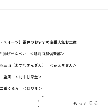
・スイーツ】福井のおすすめ定番人気お土産
ら揚げせんべい ＜越前海鮮倶楽部＞
羽三山（あすわさんざん） ＜花えちぜん＞
二重餅 ＜村中甘泉堂＞
二重くるみ ＜はや川＞
・スイーツ以外】福井のおすすめ定番人気お土産
もっと見る