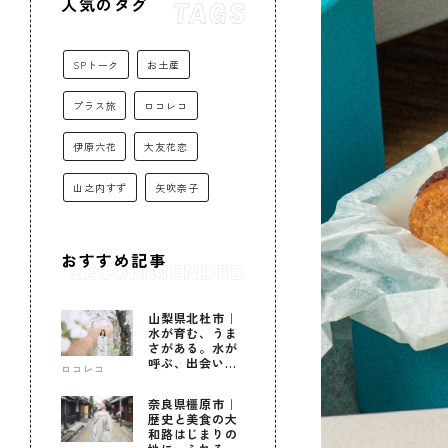
人気のタグ
SPトーク
お土産
プラス旅
ロコレコ
伊原六花
大友花恋
山之内すず
矢吹奈子
おすすめ記事
山梨県北杜市｜
水が育む、うま
さがある。水が
呼ぶ、出会いが
ロコレコ
ある。
奈良県橿原市｜
歴史と美食の大
和路はじまりの