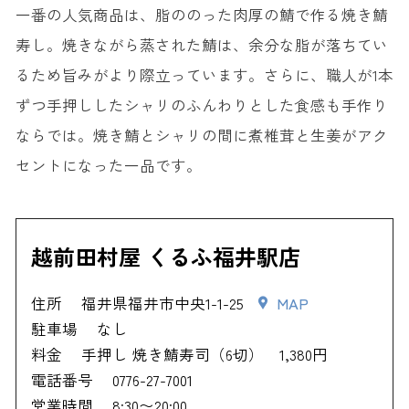
一番の人気商品は、脂ののった肉厚の鯖で作る焼き鯖
寿し。焼きながら蒸された鯖は、余分な脂が落ちてい
るため旨みがより際立っています。さらに、職人が1本
ずつ手押ししたシャリのふんわりとした食感も手作り
ならでは。焼き鯖とシャリの間に煮椎茸と生姜がアク
セントになった一品です。
越前田村屋 くるふ福井駅店
住所
福井県福井市中央1-1-25
MAP
駐車場
なし
料金
手押し 焼き鯖寿司（6切） 1,380円
電話番号
0776-27-7001
営業時間
8:30〜20:00