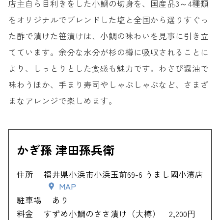
店主自ら目利きをした小鯛の切身を、国産品3～4種類
をオリジナルでブレンドした塩と全国から選りすぐっ
た酢で漬けた笹漬けは、小鯛の味わいを見事に引き立
てています。余分な水分が杉の樽に吸収されることに
より、しっとりとした食感も魅力です。わさび醤油で
味わうほか、手まり寿司やしゃぶしゃぶなど、さまざ
まなアレンジで楽しめます。
かぎ孫 津田孫兵衛
住所
福井県小浜市小浜玉前69-6 うまし國小濱店
MAP
駐車場
あり
料金
すずめ小鯛のささ漬け（大樽） 2,200円