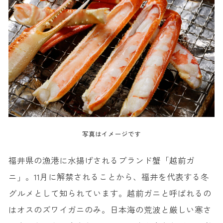
8. ソースカツ丼
◆福井名物のソースカツ丼が食べられるお店『敦賀ヨーロッパ軒 本店』
9. 醤油カツ丼
10. 三國バーガー
11. ボルガライス
12. 越前おろしそば
◆福井名物の越前おろしそばが食べられるお店『
13. 敦賀ラーメン
写真はイメージです
◆福井名物の敦賀ラーメンが食べられるお店『中華そば 一力』
福井県の漁港に水揚げされるブランド蟹「越前ガ
14. 油揚げ・厚揚げ
ニ」。11月に解禁されることから、福井を代表する冬
◆福井名物の油揚げが食べられるお店『竹田の油あげ谷口屋』
グルメとして知られています。越前ガニと呼ばれるの
15. ごまどうふ
はオスのズワイガニのみ。日本海の荒波と厳しい寒さ