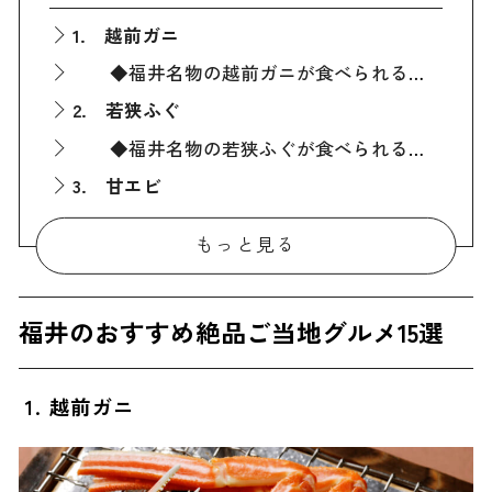
1. 越前ガニ
◆福井名物の越前ガニが食べられるお店『生け簀の甲羅 赤レンガ店』
2. 若狭ふぐ
◆福井名物の若狭ふぐが食べられるお店『グルメ民宿 はまもと』
3. 甘エビ
◆福井名物の甘エビが食べられるお店『料理茶屋 魚志楼』
もっと見る
4. 焼き鯖寿司
◆福井名物の焼き鯖寿司が食べられるお店『越前田村屋 くるふ福井駅店』
福井のおすすめ絶品ご当地グルメ15選
5. へしこ
6. 小鯛の笹漬け
1. 越前ガニ
◆福井名物の小鯛の笹漬けが食べられるお店『かぎ孫 津田孫兵衛』
7. 若狭牛
◆福井名物の若狭牛が食べられるお店『備長和串いこる』