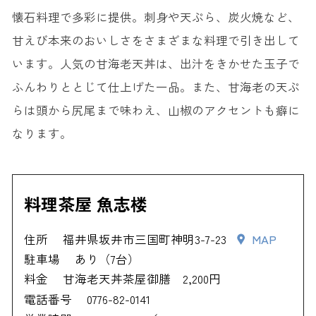
懐石料理で多彩に提供。刺身や天ぷら、炭火焼など、
甘えび本来のおいしさをさまざまな料理で引き出して
います。人気の甘海老天丼は、出汁をきかせた玉子で
ふんわりととじて仕上げた一品。また、甘海老の天ぷ
らは頭から尻尾まで味わえ、山椒のアクセントも癖に
なります。
料理茶屋 魚志楼
住所
福井県坂井市三国町神明3-7-23
MAP
駐車場
あり（7台）
料金
甘海老天丼茶屋御膳 2,200円
電話番号
0776-82-0141