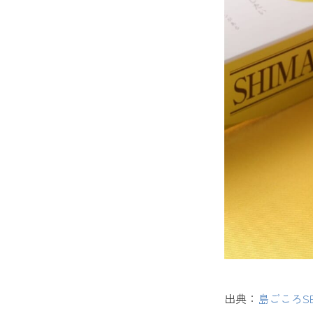
15. 
出典：
島ごころSE