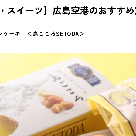
モスコ ＜瀬戸内レモン農園＞
・スイーツ】広島空港のおすすめ
茂鶴 純米吟醸 ＜賀茂鶴酒造＞
島菜漬「安藝菜」 ＜山豊＞
モンケーキ ＜島ごころSETODA＞
用に最適！広島空港のおすすめ人気お土産
広島メープルもみじフィナンシェ ＜楓乃樹＞
川通り餅 ＜亀屋＞
因島のはっさくゼリー ＜JA尾道市＞
せとこまち ＜にしき堂＞
定】広島空港で買えるお土産
元祖はっさく大福 ＜もち菓子のかしはら＞