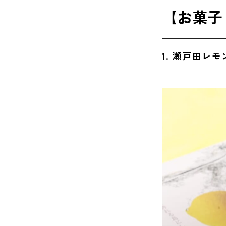
7. レ
【お菓子
8. 賀
9. 広
1. 瀬戸田レ
ばらまき
10. 
11. 
12. 
13. 
【広島限
14. 