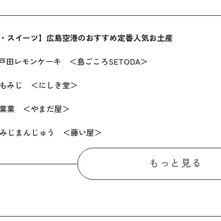
・スイーツ】広島空港のおすすめ定番人気お土産
戸田レモンケーキ ＜島ごころSETODA＞
もみじ ＜にしき堂＞
葉菓 ＜やまだ屋＞
みじまんじゅう ＜藤い屋＞
りーむパン ＜八天堂＞
もっと見る
・スイーツ以外】広島空港のおすすめ定番人気お土産
まいでがんす ＜三宅水産＞