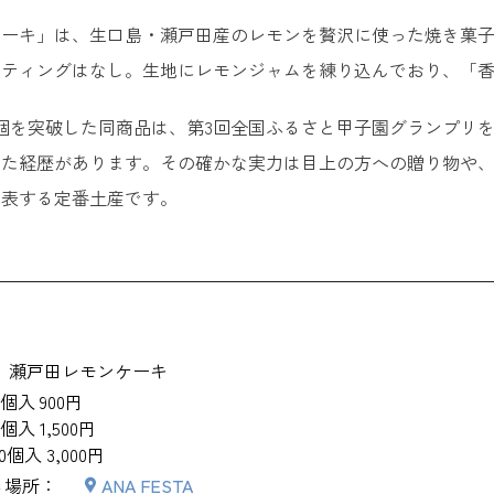
ケーキ」は、生口島・瀬戸田産のレモンを贅沢に使った焼き菓
ーティングはなし。生地にレモンジャムを練り込んでおり、「
万個を突破した同商品は、第3回全国ふるさと甲子園グランプリ
した経歴があります。その確かな実力は目上の方への贈り物や
代表する定番土産です。
瀬戸田レモンケーキ
3個入 900円
5個入 1,500円
10個入 3,000円
る場所：
ANA FESTA