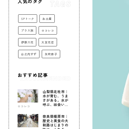
人気のタグ
SPトーク
お土産
プラス旅
ロコレコ
伊原六花
大友花恋
山之内すず
矢吹奈子
おすすめ記事
山梨県北杜市｜
水が育む、うま
さがある。水が
呼ぶ、出会いが
ロコレコ
ある。
奈良県橿原市｜
歴史と美食の大
和路はじまりの