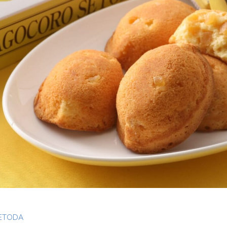
広島かりんとう ＜香木堂＞
TODA