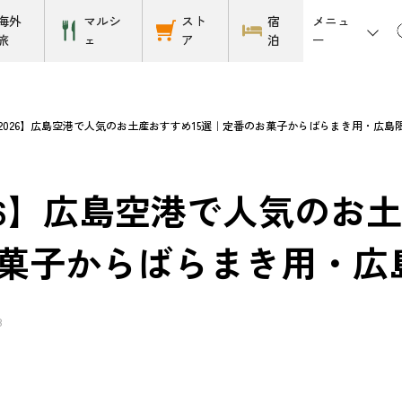
メニュ
海外
マルシ
スト
宿
ー
旅
ェ
ア
泊
2026】広島空港で人気のお土産おすすめ15選｜定番のお菓子からばらまき用・広島
26】広島空港で人気のお土
菓子からばらまき用・広
3