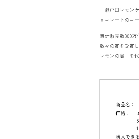
「瀬戸田レモン
ョコレートのコ
累計販売数300
数々の賞を受賞
レモンの島」を
商品名：
価格：
購入でき