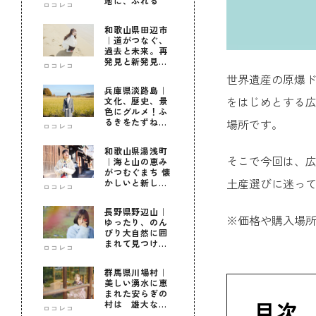
地に、ふれる
ロコレコ
和歌山県田辺市
｜道がつなぐ、
過去と未来。再
発見と新発見の
ロコレコ
待つ街へ
世界遺産の原爆
兵庫県淡路島｜
をはじめとする
文化、歴史、景
色にグルメ！ふ
場所です。
るきをたずねて
ロコレコ
新しきを知る旅
和歌山県湯浅町
そこで今回は、広
｜海と山の恵み
がつむぐまち 懐
土産選びに迷っ
かしいと新しい
ロコレコ
に出会う旅
長野県野辺山｜
※価格や購入場
ゆったり、のん
びり大自然に囲
まれて見つけ
ロコレコ
た！私だけの優
しい自分時間
群馬県川場村｜
美しい湧水に恵
まれた安らぎの
目次
村は 雄大な自
ロコレコ
然に育まれた心