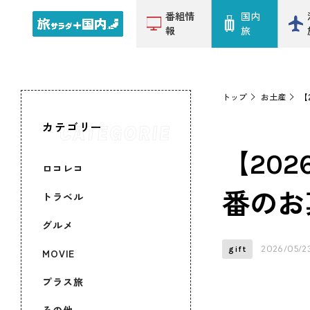
番組情
国内
報
旅
トップ
お土産
【
カテゴリー
【20
ロコレコ
番のお
トラベル
グルメ
2026/05/2
gift
MOVIE
プラス旅