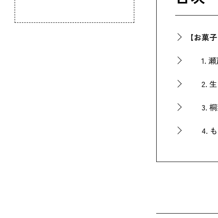
のふるさと
【お菓子
1. 瀬
2. 生
3. 桐
4. も
5. く
【お菓子
6. う