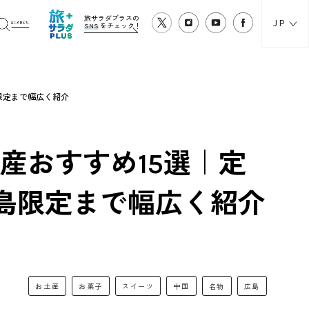
旅サラダプラスの
JP
SNS
をチェック！
限定まで幅広く紹介
産おすすめ15選｜定
島限定まで幅広く紹介
お土産
お菓子
スイーツ
中国
名物
広島