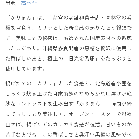
出典：
高林堂
「かりまん」は、宇都宮の老舗和菓子店・高林堂の看
板を背負う、カリッとした新食感のかりんとう饅頭で
す。美味しさの秘密は、厳選された国産素材への徹底
したこだわり。沖縄県多良間産の黒糖を贅沢に使用し
た香ばしい皮と、極上の「日光金乃卵」をたっぷりと
使用しています。
揚げたての「カリッ」とした食感と、北海道産小豆を
じっくり炊き上げた自家製餡のなめらかな口溶けが絶
妙なコントラストを生み出す「かりまん」。時間が経
ってもしっとり美味しく、オーブントースターで温め
直せば、揚げたてのカリカリ食感が復活。甘いものが
苦手な方でも、この香ばしさと奥深い黒糖の風味でペ