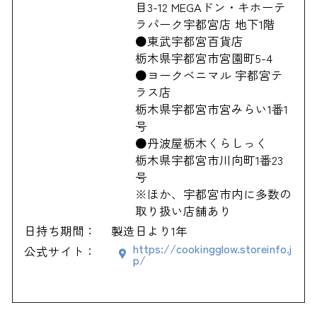
目3-12 MEGAドン・キホーテ
ラパーク宇都宮店 地下1階
●東武宇都宮百貨店
栃木県宇都宮市宮園町5-4
●ヨークベニマル 宇都宮テ
ラス店
栃木県宇都宮市宮みらい1番1
号
●丹波屋栃木くらしっく
栃木県宇都宮市川向町1番23
号
※ほか、宇都宮市内に多数の
取り扱い店舗あり
日持ち期間：
製造日より1年
https://cookingglow.storeinfo.j
公式サイト：
p/