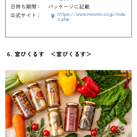
日持ち期間：
パッケージに記載
https://www.minmin.co.jp/inde
公式サイト：
x.php
6. 宮ぴくるす ＜宮ぴくるす＞