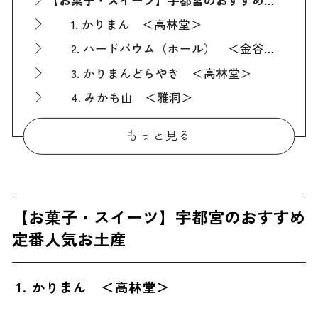
1. かりまん ＜高林堂＞
2. ハードバウム（ホール） ＜金谷ホテルベーカリー＞
3. かりまんどらやき ＜高林堂＞
4. みかも山 ＜雅洞＞
【お菓子・スイーツ以外】宇都宮のおすすめ定番人気お土産
もっと見る
5. 冷凍生餃子 ＜宇都宮みんみん＞
6. 宮ぴくるす ＜宮ぴくるす＞
7. 宮のたれ ＜ステーキ宮＞
【お菓子・スイーツ】宇都宮のおすすめ
8. ろまんちっく村 ブルワリー オールスター ＜ろまんちっく村 ブルワリー＞
定番人気お土産
【雑貨】宇都宮のおすすめ定番人気お土産
9. 黄ぶなグッズ ＜ふくべ洞＞
1. かりまん ＜高林堂＞
10. 宮染め
ばらまき用に最適！宇都宮のおすすめ人気お土産