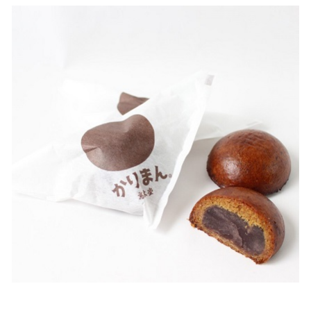
11. ポテトチップス 栃木限定 宇都宮餃子味 ＜カルビー＞
12. 餃子せんべい ＜大越米菓店＞
【宇都宮限定】宇都宮でしか買えないお土産
13. 宮ゆず 丸ごと羊かん ＜栗のわかやま＞
14. 餃子像最中 ＜桝金＞
15. 餃子グッズ ＜宇都宮餃子会 事務局＞