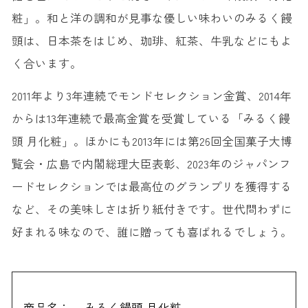
23. ふくのたね こどら <菓の季ふくのたね>
粧」。和と洋の調和が見事な優しい味わいのみるく饅
24. 大阪みたらしアーモンド <ALMOND MEISTER®>
頭は、日本茶をはじめ、珈琲、紅茶、牛乳などにもよ
【大阪駅限定】大阪駅でしか買えないお土産
く合います。
25. comemari <とよす>
2011年より3年連続でモンドセレクション金賞、2014年
26. HAKKOレモンケーキ <P.P.HAKKO>
からは13年連続で最高金賞を受賞している「みるく饅
27. グーテ・デ・ロワ 阪神タイガースモデル <ガトーフェスタハラダ>
頭 月化粧」。ほかにも2013年には第26回全国菓子大博
28. グランカルビー <グランカルビー>
覧会・広島で内閣総理大臣表彰、2023年のジャパンフ
29. ケーゼ・ベッケライ <クラブハリエ>
ードセレクションでは最高位のグランプリを獲得する
30. フィナンシェ <DROOLY>
など、その美味しさは折り紙付きです。世代問わずに
31. プレミアム和三盆 <ハッピーターンズ>
好まれる味なので、誰に贈っても喜ばれるでしょう。
32. ミルフィユ <VANI>
33. 生かさね <善祥庵>
34. カレーパン <カレーパンノヒ>
商品名：
みるく饅頭 月化粧