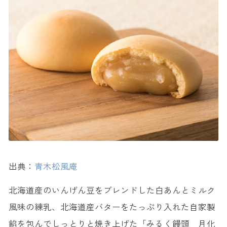
13. しょうゆ味 たこ焼 <たこ昌>
14. ひとくち餃子 <点天>
15. スプーンでかまぼこ <大寅蒲鉾>
ばらまき用に最適！大阪駅のおすすめ人気お土産
16. pon pon coco <pon pon Japon>
17. クッキー <ウメダチーズラボ>
日持ちしやすい大阪駅のおすすめ人気お土産
18. TaneBits <亀田製菓>
19. 大阪いか天 <坂角総本舗>
女性が喜ぶ・女子ウケ抜群の大阪駅のお土産
出典：
青木松風庵
20. たっぷりショコラサンド横綱 <シュガーバターサンドの木>
北海道産のいんげん豆をブレンドした白あんとミルク
21. フルーツクッキーアソート <キムラフルーツ>
風味の練乳、北海道産バターをたっぷり入れた自家製
22. カカオフレ <GOKAN>
餡を包んでしっとりと焼き上げた「みるく饅頭 月化