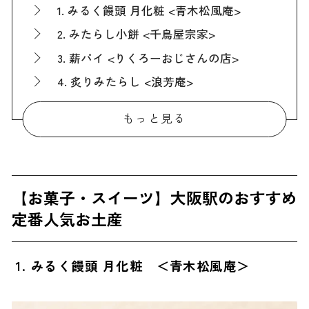
1. みるく饅頭 月化粧 <青木松風庵>
2. みたらし小餅 <千鳥屋宗家>
3. 薪パイ <りくろーおじさんの店>
4. 炙りみたらし <浪芳庵>
5. キャラメルガレット <CUSTA>
もっと見る
6. けし餅 <小島屋>
7. タイヨウノカンカン <太陽ノ塔>
8. バトンドール <グリコ>
【お菓子・スイーツ】大阪駅のおすすめ
9. 阿勘ポテト <ル ピノー>
定番人気お土産
10. 大阪紅しょうがチーズぱり <寿香寿庵>
11. 堂島プティロール <モンシェール>
1. みるく饅頭 月化粧 ＜青木松風庵＞
12. たこ焼きそっくりクッキー <ミナモアレ>
【お菓子・スイーツ以外】大阪駅のおすすめ定番人気お土産