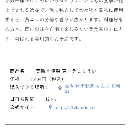
冷奴や卵かけご飯にかけるだけで、いつもの食事が格
上げされる逸品で、隠し味として炒め物や煮物に使用
すると、黄ニラの芳醇な香りが広がります。料理好き
の方や、岡山の味を自宅で楽しみたい美食家の方にと
くに喜ばれる実用的なお土産です。
商品名：
美観堂謹製 黄ニラしょうゆ
価格：
1,404円（税込）
おみやげ街道 さんすて岡
購入できる場所：
山
日持ち期間：
12ヶ月
公式サイト：
https://bikando.jp/