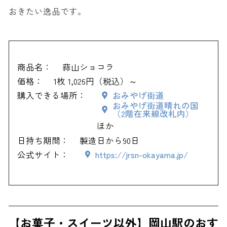
おきたい逸品です。
商品名：
蒜山ショコラ
価格：
1枚 1,026円（税込）～
購入できる場所：
おみやげ街道
おみやげ街道晴れの国
（2階在来線改札内）
ほか
日持ち期間：
製造日から90日
公式サイト：
https://jrsn-okayama.jp/
【お菓子・スイーツ以外】岡山駅のおす