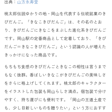
出典：
山方永寿堂
桃太郎伝説ゆかりの地・岡山を代表する伝統銘菓のき
びだんご。「きなこきびだんご」は、その名のとお
り、きびだんごにきなこをまぶした進化系きびだんご
です。岡山駅の定番商品として定着しており、「きび
だんご＝きなこきびだんご」という認識の人が増えた
きっかけになった商品です。
もちもち食感のきびだんごときなこの相性は言うまで
もなく抜群。香ばしいきなこがきびだんごの美味しさ
をさらに格上げしてくれます。桃太郎のキャラクター
をイラストした包装も岡山らしさ満点。個包装で分け
やすく、持ち運びにも便利です。「岡山の王道土産で
も、少し目新しいものを贈りたい」という方におすす