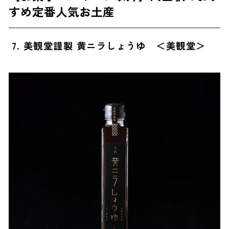
すめ定番人気お土産
7. 美観堂謹製 黄ニラしょうゆ ＜美観堂＞