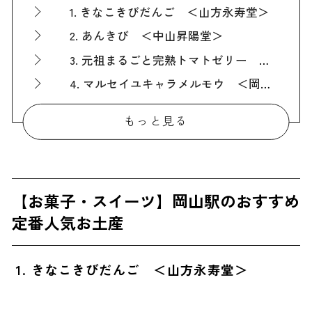
1. きなこきびだんご ＜山方永寿堂＞
2. あんきび ＜中山昇陽堂＞
3. 元祖まるごと完熟トマトゼリー ＜角南製造所＞
4. マルセイユキャラメルモウ ＜岡山夢菓匠 敷島堂＞
5. バターサンド〈檸檬〉 ＜PRESS BUTTER SAND＞
もっと見る
6. 蒜山（ひるぜん）ショコラ ＜JR PREMIUM SELECT SETOUCHI＞
【お菓子・スイーツ以外】岡山駅のおすすめ定番人気お土産
7. 美観堂謹製 黄ニラしょうゆ ＜美観堂＞
【お菓子・スイーツ】岡山駅のおすすめ
8. 津山ビール ＜多胡本家酒造場＞
定番人気お土産
9. SETOUCHI POTATO THE RICH ＜小町産業＞
10. ままかり酢漬（イヌ） ＜瀬戸乃屋＞
1. きなこきびだんご ＜山方永寿堂＞
11. なめ茸 ラー油味 ＜瀬戸乃屋＞
ばらまき用に最適！岡山駅のおすすめ人気お土産