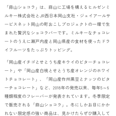
「蒜山ショコラ」は、蒜山に工場を構えるヒルゼンミ
ルキー株式会社とJR西日本岡山支社・ジェイアールサ
ービスネット岡山の町おこしプロジェクトの一環で生
まれた贅沢なショコラバーです。ミルキーなチョコレ
ートのうえに瀬戸内産と岡山県産の食材を使ったドラ
イフルーツをたっぷりトッピング。
「岡山産イチゴとせとうち産キウイのビターチョコレ
ート」や「岡山産白桃とせとうち産オレンジのホワイ
トチョコレート」、「岡山産作州黒豆とナッツのビタ
ーチョコレート」など、2018年の発売以来、毎年5～6
種類程度のフレーバーが発表されています。冬季限定
で販売される「蒜山ショコラ」。冬にしかお目にかか
れない限定感の強い商品は、見かけたらぜひ購入して