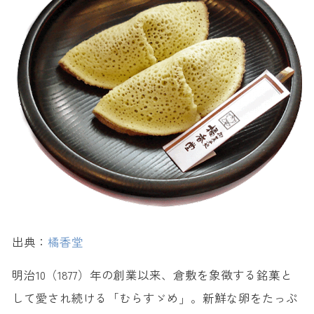
12. 焦がしバター香る倉敷フィナンシェ ＜はれもけも＞
13. ドリップコーヒー ＜koba coffee＞
日持ちしやすい倉敷のおすすめ人気お土産
14. 雲丹めかぶ ＜和平治商店＞
15. OKAYAMA JIMOTO BEER ＜倉敷ブルーイングカンパニー＞
倉敷で買えるおしゃれな人気お土産
16. 猫のおさんぽクッキー缶 ＜はれもけも＞
17. オーガニックバーム ＜倉敷薄荷陳列所＞
18. PREMIUM COLA(プレミアム コーラ) ＜倉敷鉱泉＞
【倉敷限定】倉敷でしか買えないお土産
19. はらぺこ ミルク ＜三宅商店カフェ工房＞
出典：
橘香堂
20. Coating Chocolat ＜スヌーピーショコラ＞
明治10（1877）年の創業以来、倉敷を象徴する銘菓と
して愛され続ける「むらすゞめ」。新鮮な卵をたっぷ