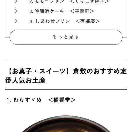
2. モモコプリン ＜くらしき桃子＞
3. 吟醸酒ケーキ ＜平翠軒＞
4. しあわせプリン ＜有鄰庵＞
5. 藤戸まんぢゅう ＜藤戸饅頭本舗＞
もっと見る
【お菓子・スイーツ以外】倉敷のおすすめ定番人気お土産
6. 鷲羽のり ＜南條海苔＞
7. 塩ぽんず ＜倉敷鉱泉＞
【お菓子・スイーツ】倉敷のおすすめ定
8. 美観堂謹製 黄ニラしょうゆ ＜美観堂＞
番人気お土産
【雑貨】倉敷のおすすめ定番人気お土産
9. 倉敷帆布のトートバッグ ＜倉敷帆布＞
1. むらすゞめ ＜橘香堂＞
10. 倉敷デニム雑貨 ＜Betty Smith＞
11. 畳縁の雑貨 ＜FLAT＞
ばらまき用に最適！倉敷のおすすめ人気お土産