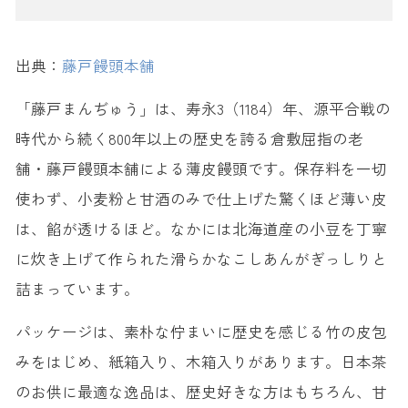
出典：
藤戸饅頭本舗
「藤戸まんぢゅう」は、寿永3（1184）年、源平合戦の
時代から続く800年以上の歴史を誇る倉敷屈指の老
舗・藤戸饅頭本舗による薄皮饅頭です。保存料を一切
使わず、小麦粉と甘酒のみで仕上げた驚くほど薄い皮
は、餡が透けるほど。なかには北海道産の小豆を丁寧
に炊き上げて作られた滑らかなこしあんがぎっしりと
詰まっています。
パッケージは、素朴な佇まいに歴史を感じる竹の皮包
みをはじめ、紙箱入り、木箱入りがあります。日本茶
のお供に最適な逸品は、歴史好きな方はもちろん、甘