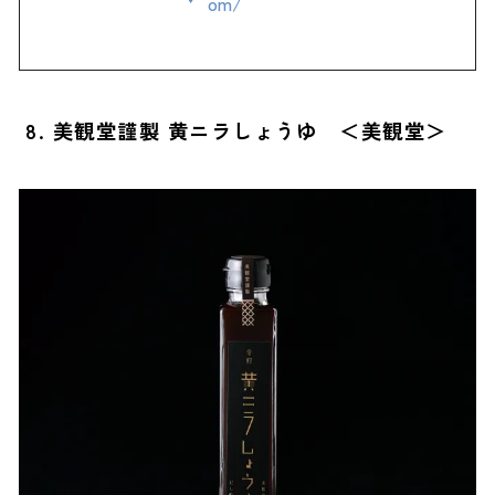
om/
8. 美観堂謹製 黄ニラしょうゆ ＜美観堂＞