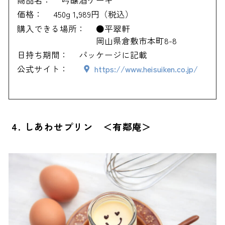
商品名：
吟醸酒ケーキ
価格：
450g 1,989円（税込）
購入できる場所：
●平翠軒
岡山県倉敷市本町8-8
日持ち期間：
パッケージに記載
公式サイト：
https://www.heisuiken.co.jp/
4. しあわせプリン ＜有鄰庵＞