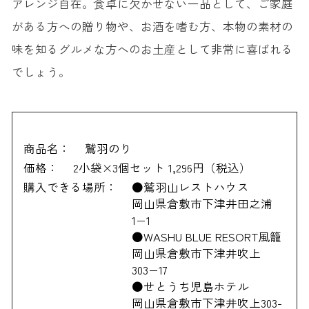
アレンジ自在。食卓に欠かせない一品として、ご家庭
がある方への贈り物や、お酒を嗜む方、本物の素材の
味を知るグルメな方へのお土産として非常に喜ばれる
でしょう。
商品名：
鷲羽のり
価格：
2小袋×3個セット 1,296円（税込）
購入できる場所：
●鷲羽山レストハウス
岡山県倉敷市下津井田之浦
1−1
●WASHU BLUE RESORT風籠
岡山県倉敷市下津井吹上
303−17
●せとうち児島ホテル
岡山県倉敷市下津井吹上303-