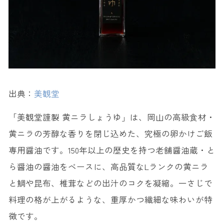
出典：
美観堂
「美観堂謹製 黄ニラしょうゆ」は、岡山の高級食材・
黄ニラの芳醇な香りを閉じ込めた、究極の卵かけご飯
専用醤油です。150年以上の歴史を持つ老舗醤油蔵・と
ら醤油の醤油をベースに、高品質なLランクの黄ニラ
と鯛や昆布、椎茸などの出汁のコクを凝縮。一さじで
料理の格が上がるような、重厚かつ繊細な味わいが特
徴です。