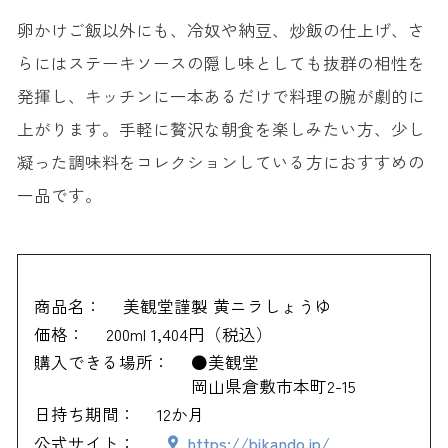
卵かけご飯以外にも、冷奴や納豆、炒飯の仕上げ、さ
らにはステーキソースの隠し味としても抜群の相性を
発揮し、キッチンに一本あるだけで料理の腕が劇的に
上がります。手軽に贅沢な朝食を楽しみたい方、少し
凝った調味料をコレクションしている方におすすめの
一品です。
商品名：
美観堂謹製 黄ニラしょうゆ
価格：
200ml 1,404円（税込）
購入できる場所：
●美観堂
岡山県倉敷市本町2-15
日持ち期間：
12か月
公式サイト：
https://bikando.jp/