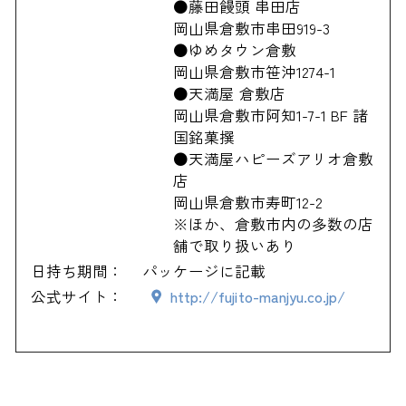
●藤田饅頭 串田店
岡山県倉敷市串田919-3
●ゆめタウン倉敷
岡山県倉敷市笹沖1274-1
●天満屋 倉敷店
岡山県倉敷市阿知1-7-1 BF 諸
国銘菓撰
●天満屋ハピーズアリオ倉敷
店
岡山県倉敷市寿町12-2
※ほか、倉敷市内の多数の店
舗で取り扱いあり
日持ち期間：
パッケージに記載
公式サイト：
http://fujito-manjyu.co.jp/