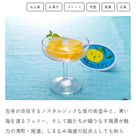
お土産
お菓子
スイーツ
中国
尾道
広島
古寺が点在するノスタルジックな坂の街並みと、青い
海を渡るフェリー、そして猫たちが織りなす風景が魅
力の港町・尾道。しまなみ海道の起点としても知ら