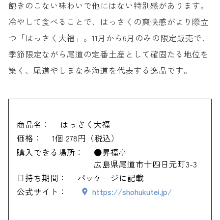
飽きのこない味わいで他にはない特別感があります。
冷やして食べることで、はっさくの爽快感がより際立
つ「はっさく大福」。11月から6月のみの限定販売で、
季節限定ながら尾道の定番土産として確固たる地位を
築く、尾道やしまなみ海道を代表する逸品です。
商品名：
はっさく大福
価格：
1個 278円（税込）
購入できる場所：
●昇福亭
広島県尾道市十四日元町3-3
日持ち期間：
パッケージに記載
公式サイト：
https://shohukutei.jp/