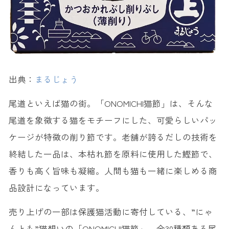
出典：
まるじょう
尾道といえば猫の街。「ONOMICHI猫節」は、そんな
尾道を象徴する猫をモチーフにした、可愛らしいパッ
ケージが特徴の削り節です。老舗が誇るだしの技術を
終結した一品は、本枯れ節を原料に使用した鰹節で、
香りも高く旨味も凝縮。人間も猫も一緒に楽しめる商
品設計になっています。
売り上げの一部は保護猫活動に寄付している、”にゃ
んとも”猫想いの「ONOMICHI猫節」。全30種類ある尾