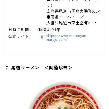
り）
広島県尾道市因島大浜町570-1
●尾道イーハトーブ
広島県尾道市東土堂町15-17
日持ち期間：
製造より1年
https://www.marunyan-
公式サイト：
marujo.com/
7. 尾道ラーメン ＜阿藻珍味＞