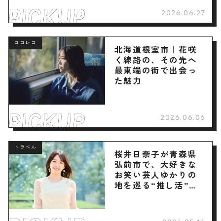
2026.06.27
ロコレコ
北海道根室市｜花咲
く線路の、その先へ
最東端の街で出会っ
た魅力
2026.06.06
トラベル
桜井日奈子が青森県
弘前市で、大好きな
お笑い芸人ゆかりの
地を巡る“推し活”旅
へ