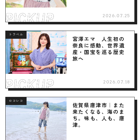
2026.07.25
トラベル
宮澤エマ 人生初の
奈良に感動、世界遺
産・国宝を巡る歴史
旅へ
2026.07.18
ロコレコ
佐賀県唐津市｜また
来たくなる、海のま
ち。味も、人も、唐
津。