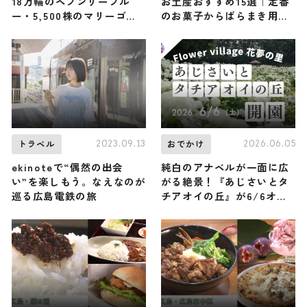
18万輪のヘブンリーブル
お土産おすすめ15選｜定番
ー・5,500株のマリーゴー
のお菓子からばらまき用・
ルド・2,500株のコキア広
広島限定まで幅広く紹介
がる
2023.09.13
2026.06.05
トラベル
おでかけ
ekinoteで“偶然の出会
純白のアナベルが一面に広
い”を楽しもう。なえなのが
がる絶景！『あじさいとタ
巡る広島電鉄の旅
チアオイの丘』が6/6オー
プン｜「Flower village
花夢の里」広島県世羅町