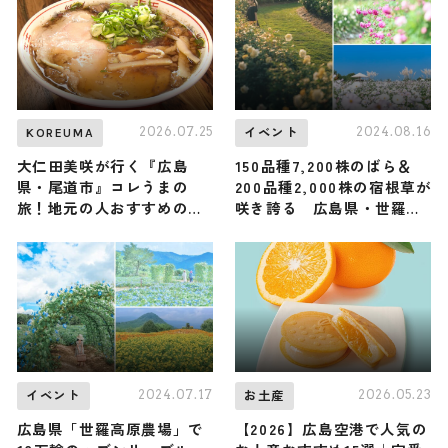
2026.07.25
2024.08.16
KOREUMA
イベント
大仁田美咲が行く『広島
150品種7,200株のばら＆
県・尾道市』コレうまの
200品種2,000株の宿根草が
旅！地元の人おすすめのご
咲き誇る 広島県・世羅高
当地名物グルメ3選 2026年
原農場で「秋ローズと花の
7月25日放送
ガーデン」9月14日よりオ
ープン
2024.07.17
2026.05.23
イベント
お土産
広島県「世羅高原農場」で
【2026】広島空港で人気の