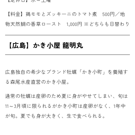
【料金】鶏モモとズッキーニのトマト煮 500円／地
物天然鯛の香草ロースト 1,000円 ※どちらも日替わり
【広島】かき小屋 龍明丸
広島独自の希少なブランド牡蠣「かき小町」を養殖す
る森尾水産直営のかき小屋。
通常の牡蠣は産卵のため夏に身がやせてしまい、旬は
11～3月頃に限られるがかき小町は産卵がなく、1年中
が旬。夏でも身が大きく、生で食べられる。