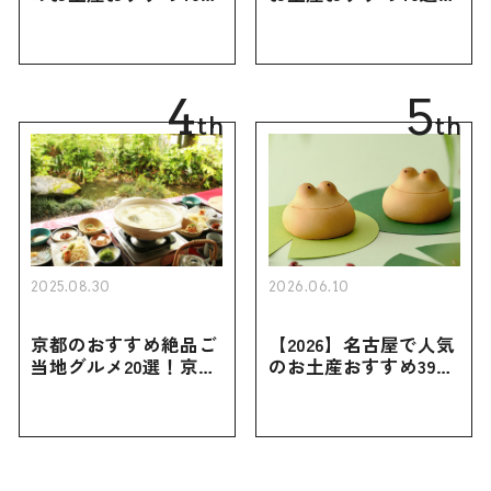
｜定番のお菓子・スイ
定番のお菓子からおし
ーツから北海道でしか
ゃれなお土産・ばらま
買えない限定品、女性
き用、女性向けまで幅
向けまで幅広く紹介
広く紹介
4
5
th
th
2025.08.30
2026.06.10
京都のおすすめ絶品ご
【2026】名古屋で人気
当地グルメ20選！京都
のお土産おすすめ39選
にしかない名物から人
｜定番のお菓子から名
気の名店17選も紹介
古屋限定・おしゃれな
お土産・ばらまき用ま
で幅広く紹介