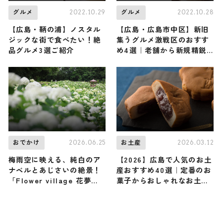
2022.10.29
2022.10.28
グルメ
グルメ
【広島・鞆の浦】ノスタル
【広島・広島市中区】新旧
ジックな街で食べたい！絶
集うグルメ激戦区のおすす
品グルメ3選ご紹介
め4選｜老舗から新規精鋭
の名店まで
2026.06.25
2026.03.12
おでかけ
お土産
梅雨空に映える、純白のア
【2026】広島で人気のお土
ナベルとあじさいの絶景！
産おすすめ40選｜定番のお
「Flower village 花夢の
菓子からおしゃれなお土
里」で見ごろ / 広島県
産・ばらまき用、女性向け
まで幅広く紹介