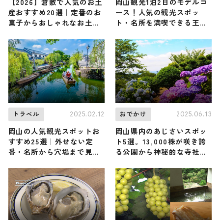
【2026】倉敷で人気のお土
岡山観光1泊2日のモデルコ
産おすすめ20選｜定番のお
ース！人気の観光スポッ
菓子からおしゃれなお土
ト・名所を満喫できる王道
産・ばらまき用まで幅広く
の旅程を紹介
紹介
2025.02.12
2025.06.13
トラベル
おでかけ
岡山の人気観光スポットお
岡山県内のあじさいスポッ
すすめ25選｜外せない定
ト5選。13,000株が咲き誇
番・名所から穴場まで見ど
る公園から神秘的な寺社風
ころ満載の観光地を紹介
景まで！