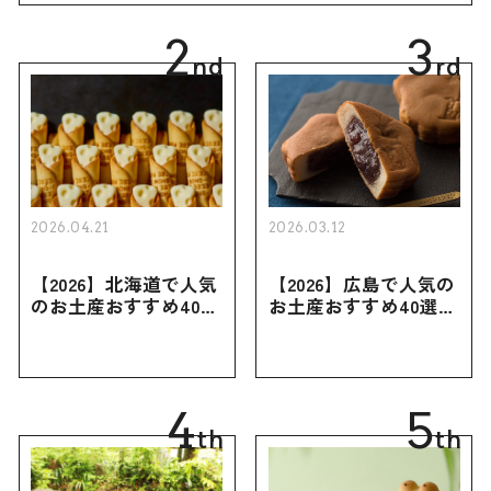
2
3
nd
rd
2026.04.21
2026.03.12
【2026】北海道で人気
【2026】広島で人気の
のお土産おすすめ40選
お土産おすすめ40選｜
｜定番のお菓子・スイ
定番のお菓子からおし
ーツから北海道でしか
ゃれなお土産・ばらま
買えない限定品、女性
き用、女性向けまで幅
向けまで幅広く紹介
広く紹介
4
5
th
th