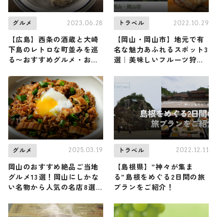
2023.06.28
2022.10.29
グルメ
トラベル
【広島】西条の酒蔵と大崎
【岡山・岡山市】地元で有
下島のレトロな町並みを巡
名な魅力あふれるスポット3
る〜おすすめグルメ・お
選｜美味しいフルーツ狩り
酒・グランピングなど〜
からくつろげる温泉をご紹
介
2025.03.19
2022.12.11
グルメ
トラベル
岡山のおすすめ絶品ご当地
【島根県】”神々が集ま
グルメ13選！岡山にしかな
る”島根をめぐる2日間の旅
い名物から人気の名店8選
プランをご紹介！
も紹介