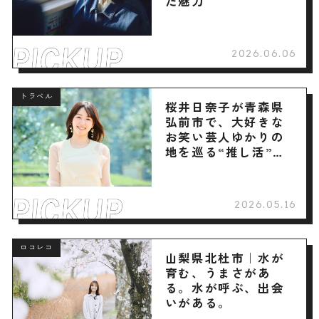
た魅力
2026.06.06
トラベル
桜井日奈子が青森県
弘前市で、大好きな
お笑い芸人ゆかりの
地を巡る“推し活”旅
へ
2026.05.16
ロコレコ
山梨県北杜市｜水が
育む、うまさがあ
る。水が呼ぶ、出会
いがある。