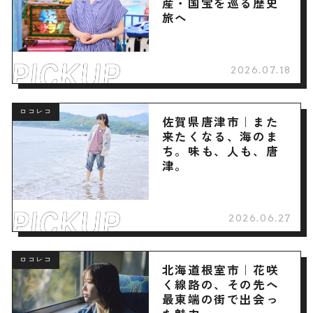
産・国宝を巡る歴史
旅へ
2026.07.18
ロコレコ
佐賀県唐津市｜また
来たくなる、海のま
ち。味も、人も、唐
津。
2026.06.27
ロコレコ
北海道根室市｜花咲
く線路の、その先へ
最東端の街で出会っ