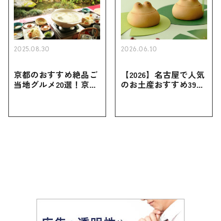
2025.08.30
2026.06.10
京都のおすすめ絶品ご
【2026】名古屋で人気
当地グルメ20選！京都
のお土産おすすめ39選
にしかない名物から人
｜定番のお菓子から名
気の名店17選も紹介
古屋限定・おしゃれな
お土産・ばらまき用ま
で幅広く紹介