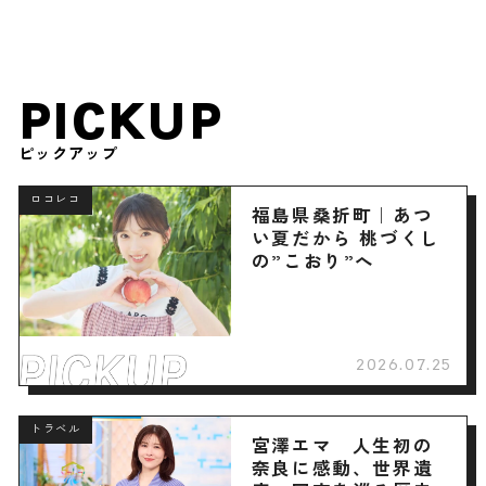
PICKUP
ピックアップ
ロコレコ
福島県桑折町｜あつ
い夏だから 桃づくし
の”こおり”へ
2026.07.25
トラベル
宮澤エマ 人生初の
奈良に感動、世界遺