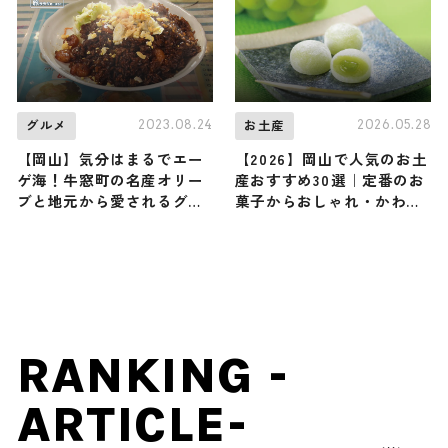
2023.08.24
2026.05.28
グルメ
お土産
【岡山】気分はまるでエー
【2026】岡山で人気のお土
ゲ海！牛窓町の名産オリー
産おすすめ30選｜定番のお
ブと地元から愛されるグル
菓子からおしゃれ・かわい
メスポット３選
いお土産、岡山限定まで幅
広く紹介
RANKING -
ARTICLE-