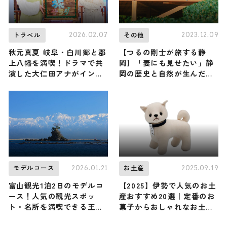
2026.02.07
2023.12.09
トラベル
その他
秋元真夏 岐阜・白川郷と郡
【つるの剛士が旅する静
上八幡を満喫！ドラマで共
岡】「妻にも見せたい」静
演した大仁田アナがインタ
岡の歴史と自然が生んだ宝
ビュー
物に触れる旅
2026.01.21
2025.09.19
モデルコース
お土産
富山観光1泊2日のモデルコ
【2025】伊勢で人気のお土
ース！人気の観光スポッ
産おすすめ20選｜定番のお
ト・名所を満喫できる王道
菓子からおしゃれなお土
の旅程を紹介
産・ばらまき用まで幅広く