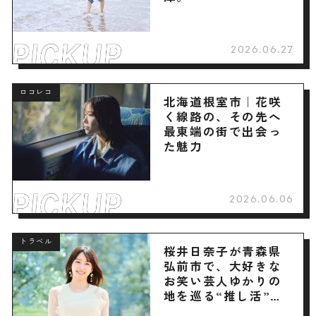
2026.06.27
ロコレコ
北海道根室市｜花咲
く線路の、その先へ
最東端の街で出会っ
た魅力
2026.06.06
トラベル
桜井日奈子が青森県
弘前市で、大好きな
お笑い芸人ゆかりの
地を巡る“推し活”旅
へ