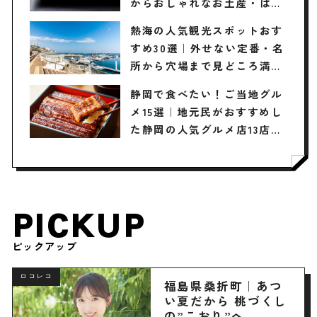
からおしゃれなお土産・ばら
まき用まで幅広く紹介
熱海の人気観光スポットおす
すめ30選｜外せない定番・名
所から穴場まで見どころ満載
の観光地を紹介
静岡で食べたい！ご当地グル
メ15選｜地元民がおすすめし
た静岡の人気グルメ店13店も
紹介
PICKUP
ピックアップ
ロコレコ
福島県桑折町｜あつ
い夏だから 桃づくし
の”こおり”へ