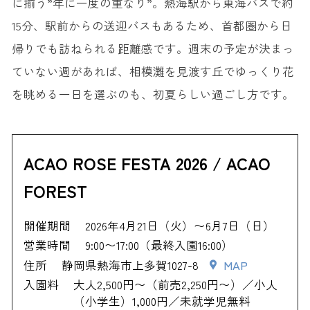
に揃う”年に一度の重なり”。熱海駅から東海バスで約
15分、駅前からの送迎バスもあるため、首都圏から日
帰りでも訪ねられる距離感です。週末の予定が決まっ
ていない週があれば、相模灘を見渡す丘でゆっくり花
を眺める一日を選ぶのも、初夏らしい過ごし方です。
ACAO ROSE FESTA 2026 / ACAO
FOREST
開催期間
2026年4月21日（火）〜6月7日（日）
営業時間
9:00〜17:00（最終入園16:00）
住所
静岡県熱海市上多賀1027-8
MAP
入園料
大人2,500円〜（前売2,250円〜）／小人
（小学生）1,000円／未就学児無料