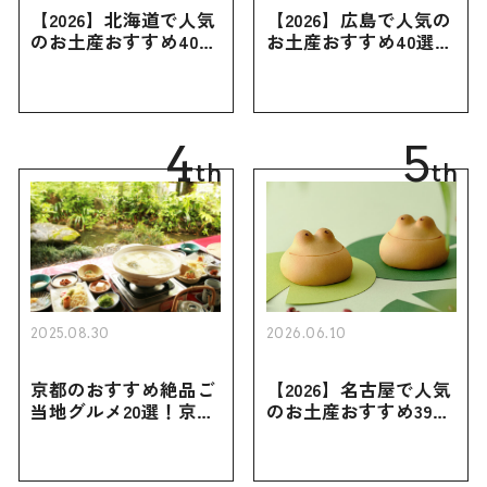
【2026】北海道で人気
【2026】広島で人気の
のお土産おすすめ40選
お土産おすすめ40選｜
｜定番のお菓子・スイ
定番のお菓子からおし
ーツから北海道でしか
ゃれなお土産・ばらま
買えない限定品、女性
き用、女性向けまで幅
向けまで幅広く紹介
広く紹介
4
5
th
th
2025.08.30
2026.06.10
京都のおすすめ絶品ご
【2026】名古屋で人気
当地グルメ20選！京都
のお土産おすすめ39選
にしかない名物から人
｜定番のお菓子から名
気の名店17選も紹介
古屋限定・おしゃれな
お土産・ばらまき用ま