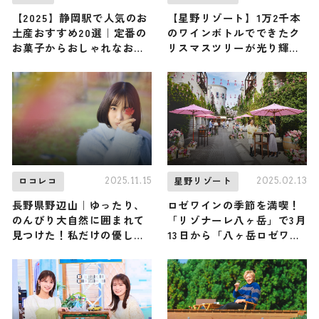
【2025】静岡駅で人気のお
【星野リゾート】1万2千本
土産おすすめ20選｜定番の
のワインボトルでできたク
お菓子からおしゃれなお土
リスマスツリーが光り輝く
産・ばらまき用まで幅広く
… 「ワインリゾートクリス
紹介
マス2025」リゾナーレ八ヶ
岳で12月1日よりスタート
2025.11.15
2025.02.13
ロコレコ
星野リゾート
長野県野辺山｜ゆったり、
ロゼワインの季節を満喫！
のんびり大自然に囲まれて
「リゾナーレ八ヶ岳」で3月
見つけた！私だけの優しい
13日から「八ヶ岳ロゼワイ
自分時間
ンストリート2025」開催