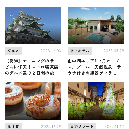
2023.12.03
2025.05.29
グルメ
宿・ホテル
【愛知】モーニングのサー
山中湖エリアに7月オープ
ビスに仰天！レトロ喫茶店
ン。プール・天然温泉・サ
のグルメ巡り２日間の旅
ウナ付きの絶景ヴィラ
「KANOA THE VILLAS～
富士山中湖～」
2025.12.29
2025.11.17
お土産
星野リゾート