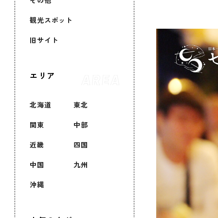
その他
観光スポット
旧サイト
エリア
北海道
東北
関東
中部
近畿
四国
中国
九州
沖縄