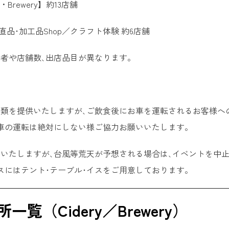
・Brewery】約13店舗
d／産直品･加工品Shop／クラフト体験 約6店舗
者や店舗数､出店品目が異なります。
類を提供いたしますが､ご飲食後にお車を運転されるお客様へ
車の運転は絶対にしない様ご協力お願いいたします。
いたしますが､台風等荒天が予想される場合は､イベントを中
スにはテント･テーブル･イスをご用意しております。
一覧（Cidery／Brewery）