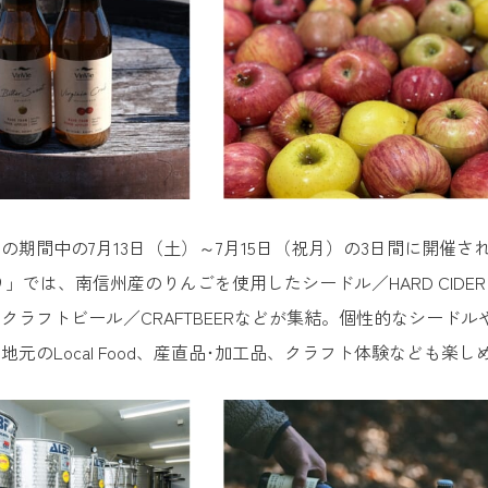
期間中の7月13日（土）～7月15日（祝月）の3日間に開催される「C
り」では、南信州産のりんごを使用したシードル／HARD CID
クラフトビール／CRAFTBEERなどが集結。個性的なシード
地元のLocal Food、産直品･加工品、クラフト体験なども