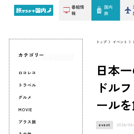
番組情
国内
報
旅
トップ
イベント
カテゴリー
日本一の
ロコレコ
ドルフ
トラベル
グルメ
ールを
MOVIE
プラス旅
2024/06
event