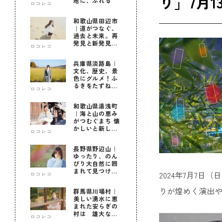
り」7月
地に、ふれる
ロコレコ
和歌山県田辺市
｜道がつなぐ、
過去と未来。再
発見と新発見の
ロコレコ
待つ街へ
兵庫県淡路島｜
文化、歴史、景
色にグルメ！ふ
るきをたずねて
ロコレコ
新しきを知る旅
和歌山県湯浅町
｜海と山の恵み
がつむぐまち 懐
かしいと新しい
ロコレコ
に出会う旅
長野県野辺山｜
ゆったり、のん
びり大自然に囲
まれて見つけ
2024年7月7
ロコレコ
た！私だけの優
しい自分時間
りが煌めく演出
群馬県川場村｜
美しい湧水に恵
まれた安らぎの
村は 雄大な自
ロコレコ
然に育まれた心