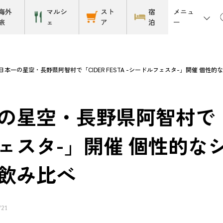
メニュ
海外
マルシ
スト
宿
ー
旅
ェ
ア
泊
日本一の星空・長野県阿智村で「CIDER FESTA -シードルフェスタ-」開催 個
星空・長野県阿智村で「CID
ェスタ-」開催 個性的な
飲み比べ
/21