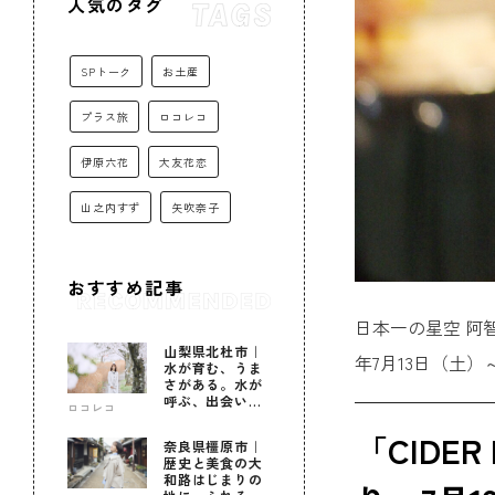
人気のタグ
SPトーク
お土産
プラス旅
ロコレコ
伊原六花
大友花恋
山之内すず
矢吹奈子
おすすめ記事
日本一の星空 阿智
山梨県北杜市｜
年7月13日（土
水が育む、うま
さがある。水が
呼ぶ、出会いが
ロコレコ
ある。
「CIDE
奈良県橿原市｜
歴史と美食の大
和路はじまりの