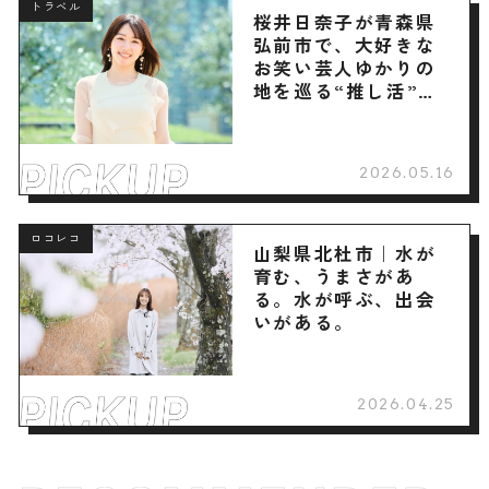
トラベル
桜井日奈子が青森県
弘前市で、大好きな
お笑い芸人ゆかりの
地を巡る“推し活”旅
へ
2026.05.16
ロコレコ
山梨県北杜市｜水が
育む、うまさがあ
る。水が呼ぶ、出会
いがある。
2026.04.25