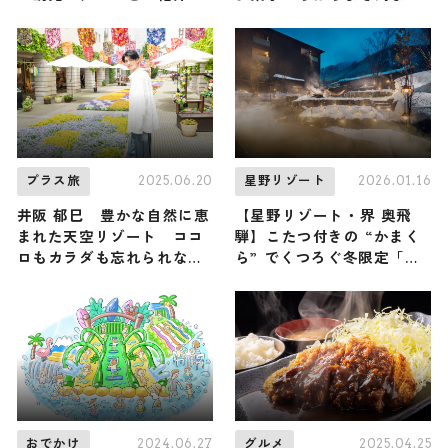
2026年1月31日放送
幅広く紹介
2025.06.20
2026.01.16
プラス旅
星野リゾート
井阪 郁巳 豊かな自然に恵
【星野リゾート・界 奥飛
まれた天空リゾート ココ
騨】こたつ付きの “かまく
ロもカラダも忘れられない
ら” でくつろぐ冬限定「飛
旅へ
騨玉の雪明り」が開催中！
合掌造りから生まれた光の
雪景色は圧巻
2024.06.27
2025.04.25
おでかけ
グルメ