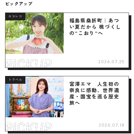
ピックアップ
ロコレコ
福島県桑折町｜あつ
い夏だから 桃づくし
の”こおり”へ
2026.07.25
トラベル
宮澤エマ 人生初の
奈良に感動、世界遺
産・国宝を巡る歴史
旅へ
2026.07.18