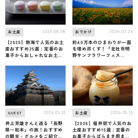
2025.08.08
2026.07.24
お土産
おでかけ
【2025】熱海で人気のお土
約40万本のひまわりが一面
産おすすめ25選｜定番のお
を埋め尽くす！『北杜市明
菓子からおしゃれなお土
野サンフラワーフェス
産・ばらまき用まで幅広く
2026』が8月16日まで開催
紹介
中 / 山梨県北杜市
2026.01.31
2026.05.13
GUEST
お土産
井上芳雄さんと巡る『長野
【2026】福井駅で人気のお
県〜松本』の旅！おすすめ
土産おすすめ15選｜定番の
の観光・グルメをご紹介
お菓子からばらまき用まで