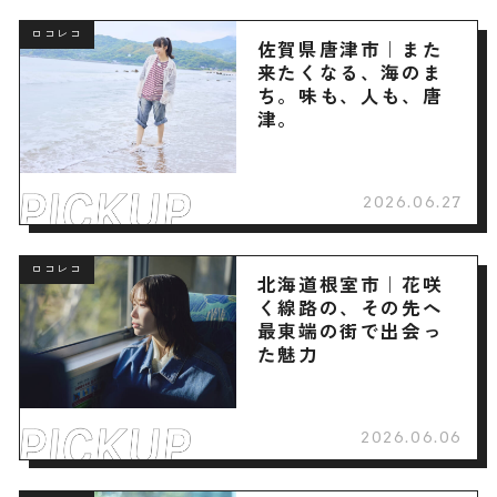
ロコレコ
佐賀県唐津市｜また
来たくなる、海のま
ち。味も、人も、唐
津。
2026.06.27
ロコレコ
北海道根室市｜花咲
く線路の、その先へ
最東端の街で出会っ
た魅力
2026.06.06