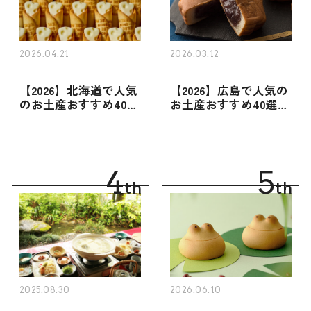
2026.04.21
2026.03.12
【2026】北海道で人気
【2026】広島で人気の
のお土産おすすめ40選
お土産おすすめ40選｜
｜定番のお菓子・スイ
定番のお菓子からおし
ーツから北海道でしか
ゃれなお土産・ばらま
買えない限定品、女性
き用、女性向けまで幅
向けまで幅広く紹介
広く紹介
4
5
th
th
2025.08.30
2026.06.10