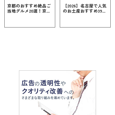
京都のおすすめ絶品ご
【2026】名古屋で人気
当地グルメ20選！京都
のお土産おすすめ39選
にしかない名物から人
｜定番のお菓子から名
気の名店17選も紹介
古屋限定・おしゃれな
お土産・ばらまき用ま
で幅広く紹介