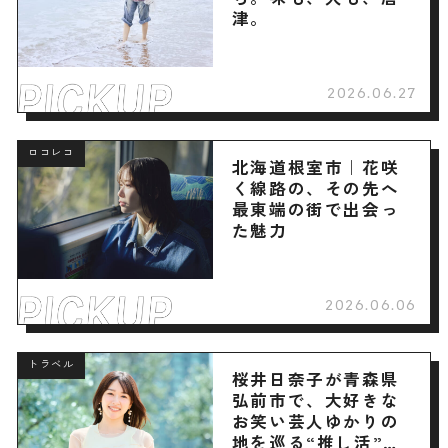
津。
2026.06.27
ロコレコ
北海道根室市｜花咲
く線路の、その先へ
最東端の街で出会っ
た魅力
2026.06.06
トラベル
桜井日奈子が青森県
弘前市で、大好きな
お笑い芸人ゆかりの
地を巡る“推し活”旅