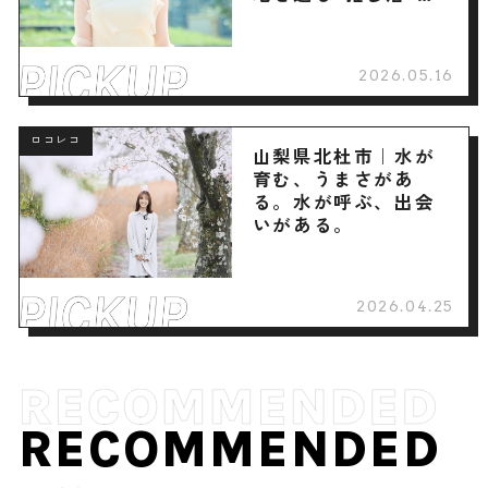
へ
2026.05.16
ロコレコ
山梨県北杜市｜水が
育む、うまさがあ
る。水が呼ぶ、出会
いがある。
2026.04.25
RECOMMENDED