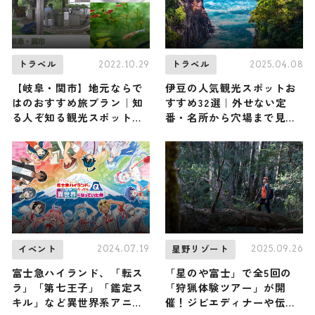
2022.10.29
2025.04.08
トラベル
トラベル
【岐阜・関市】地元ならで
伊豆の人気観光スポットお
はのおすすめ旅プラン｜知
すすめ32選｜外せない定
る人ぞ知る観光スポットを
番・名所から穴場まで見ど
ご紹介
ころ満載の観光地を紹介
2024.07.19
2025.09.26
イベント
星野リゾート
富士急ハイランド、「転ス
「星のや富士」で全5回の
ラ」「第七王子」「鑑定ス
「狩猟体験ツアー」が開
キル」など異世界系アニメ5
催！ジビエディナーや伝統