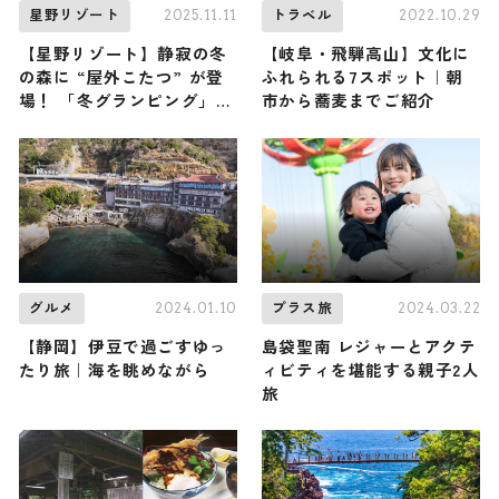
2025.11.11
2022.10.29
星野リゾート
トラベル
【星野リゾート】静寂の冬
【岐阜・飛騨高山】文化に
の森に “屋外こたつ” が登
ふれられる7スポット｜朝
場！ 「冬グランピング」で
市から蕎麦までご紹介
最高に贅沢なひとときを /
山梨・星のや富士
2024.01.10
2024.03.22
グルメ
プラス旅
【静岡】伊豆で過ごすゆっ
島袋聖南 レジャーとアクテ
たり旅｜海を眺めながら
ィビティを堪能する親子2人
旅