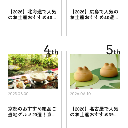
【2026】北海道で人気
【2026】広島で人気の
のお土産おすすめ40選
お土産おすすめ40選｜
｜定番のお菓子・スイ
定番のお菓子からおし
ーツから北海道でしか
ゃれなお土産・ばらま
買えない限定品、女性
き用、女性向けまで幅
向けまで幅広く紹介
広く紹介
4
5
th
th
2025.08.30
2026.06.10
京都のおすすめ絶品ご
【2026】名古屋で人気
当地グルメ20選！京都
のお土産おすすめ39選
にしかない名物から人
｜定番のお菓子から名
気の名店17選も紹介
古屋限定・おしゃれな