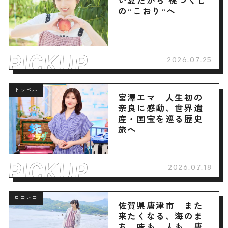
の”こおり”へ
2026.07.25
トラベル
宮澤エマ 人生初の
奈良に感動、世界遺
産・国宝を巡る歴史
旅へ
2026.07.18
ロコレコ
佐賀県唐津市｜また
来たくなる、海のま
ち。味も、人も、唐