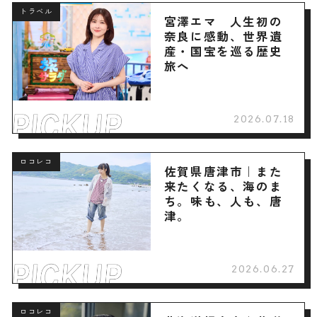
トラベル
宮澤エマ 人生初の
奈良に感動、世界遺
産・国宝を巡る歴史
旅へ
2026.07.18
ロコレコ
佐賀県唐津市｜また
来たくなる、海のま
ち。味も、人も、唐
津。
2026.06.27
ロコレコ