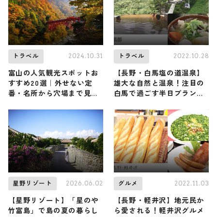
2024.10.31
2022.10.28
トラベル
トラベル
富山の人気観光スポットお
【長野・白馬塩の道温泉】
すすめ20選｜外せない定
雄大な自然と温泉！注目の
番・名所から穴場まで見ど
白馬で過ごす半日プランを
ころ満載の観光地を紹介
ご提案
2026.06.02
2022.11.03
星野リゾート
グルメ
【星野リゾート】「星のや
【長野・軽井沢】地元民か
竹富島」で島の夏の暮らし
ら愛される！軽井沢グルメ