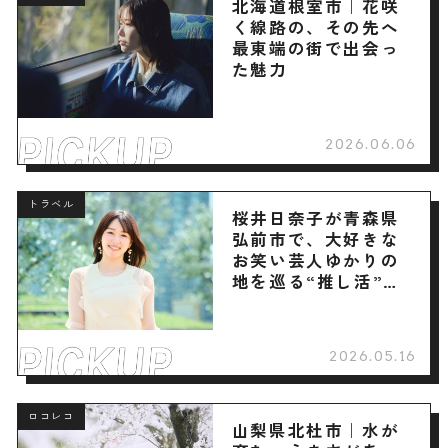
北海道根室市｜花咲
く線路の、その先へ
最東端の街で出会っ
た魅力
2026.06.06
トラベル
桜井日奈子が青森県
弘前市で、大好きな
お笑い芸人ゆかりの
地を巡る“推し活”旅
へ
2026.05.16
ロコレコ
山梨県北杜市｜水が