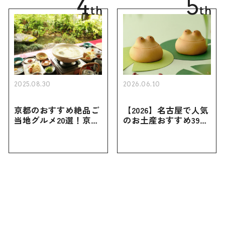
4
5
th
th
2025.08.30
2026.06.10
京都のおすすめ絶品ご
【2026】名古屋で人気
当地グルメ20選！京都
のお土産おすすめ39選
にしかない名物から人
｜定番のお菓子から名
気の名店17選も紹介
古屋限定・おしゃれな
お土産・ばらまき用ま
で幅広く紹介