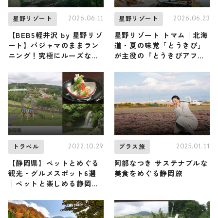
2026.06.11
2026.06.23
星野リゾート
星野リゾート
【BEB5軽井沢 by 星野リゾ
星野リゾート トマム｜北海
ート】パジャマのままラン
道・夏の味覚「とうきび」
ニング！究極にルーズな
が主役の『とうきびアフタ
「旅ラン」アクティビティ
ヌーンティー』が初開催！
『BEBパジャ旅ラン』が新
ファンなら絶対見逃せない
登場！
とうきび尽くしの旅
2022.10.29
2025.01.11
トラベル
プラス旅
【静岡県】ペットとめぐる
阿部なつき サステナブルな
観光・グルメスポット6選
美食をめぐる静岡旅
｜ペットと楽しめる静岡旅
プランをご紹介