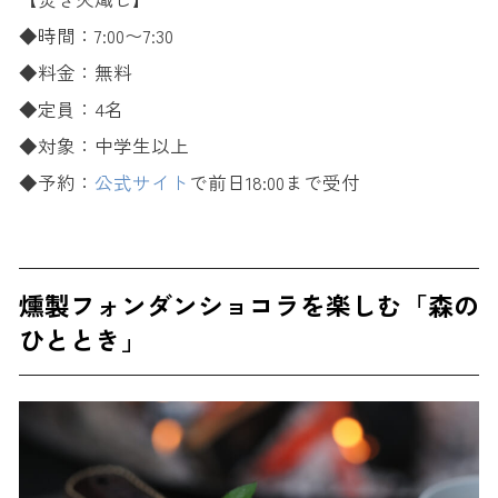
◆時間：7:00〜7:30
◆料金：無料
◆定員：4名
◆対象：中学生以上
◆予約：
公式サイト
で前日18:00まで受付
燻製フォンダンショコラを楽しむ「森の
ひととき」