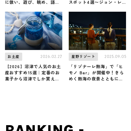
に倣い、遊び、眺め、語ら
スポット4選〜ジョン・レ
う『なちゆくい』を彩る4
ノンに愛されたベーカリー
つの催しが提供開始 / 沖縄
から世界各地のご当地グル
県八重山郡
メまで〜
2026.02.27
2025.09.05
お土産
星野リゾート
【2026】沼津で人気のお土
「リゾナーレ熱海」で「ヒ
産おすすめ15選｜定番のお
モノ Bar」が開催中！きら
菓子から沼津でしか買えな
めく熱海の夜景とともに干
いお土産まで幅広く紹介
物×カクテルのペアリング
を楽しむ
RANKING -