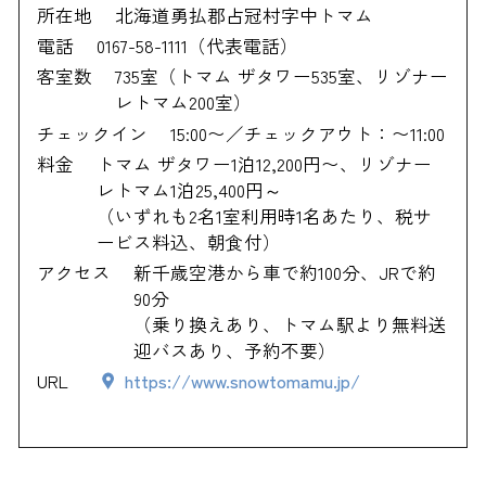
所在地
北海道勇払郡占冠村字中トマム
電話
0167-58-1111（代表電話）
客室数
735室（トマム ザタワー535室、リゾナー
レトマム200室）
チェックイン
15:00〜／チェックアウト：〜11:00
料金
トマム ザタワー1泊12,200円〜、リゾナー
レトマム1泊25,400円～
（いずれも2名1室利用時1名あたり、税サ
ービス料込、朝食付）
アクセス
新千歳空港から車で約100分、JRで約
90分
（乗り換えあり、トマム駅より無料送
迎バスあり、予約不要）
URL
https://www.snowtomamu.jp/