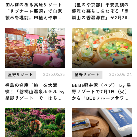
田んぼのある高原リゾート
【星のや京都】平安貴族の
「リゾナーレ那須」で自家
優雅な暮らしをなぞる「奥
製米を堪能。田植えや収穫
嵐山の香温滞在」が2月28
体験も！
日まで開催中！ 食事・薬
湯・香りから … 平安時代の
京都を感じよう
2025.05.28
2025.06.24
星野リゾート
星野リゾート
福島の名産「桃」を大満
BEB5軽井沢（ベブ） by 星
喫！「磐梯山温泉ホテル by
野リゾートで7月1日（火）
星野リゾート」で「はらく
から「BEBフルーツサワー
っち桃フェス2025」開催
夏祭り2025」が開催！個性
派サワーや屋台で特別な夏
祭り体験を