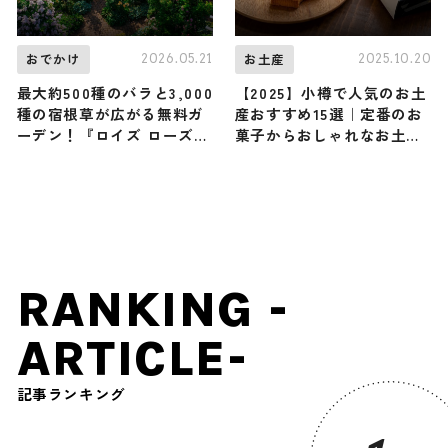
2026.05.21
2025.10.20
おでかけ
お土産
最大約500種のバラと3,000
【2025】小樽で人気のお土
種の宿根草が広がる無料ガ
産おすすめ15選｜定番のお
ーデン！『ロイズ ローズガ
菓子からおしゃれなお土
ーデン』が札幌・江別・当
産・ばらまき用まで幅広く
別の3拠点で一般公開中、6
紹介
月中旬から最盛期 / 北海道
RANKING -
ARTICLE-
記事ランキング