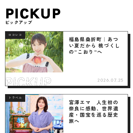
PICKUP
ピックアップ
ロコレコ
福島県桑折町｜あつ
い夏だから 桃づくし
の”こおり”へ
2026.07.25
トラベル
宮澤エマ 人生初の
奈良に感動、世界遺
産・国宝を巡る歴史
旅へ