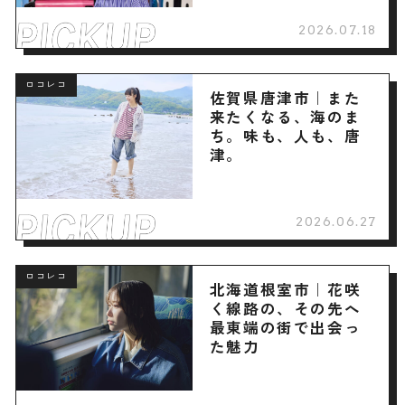
2026.07.18
ロコレコ
佐賀県唐津市｜また
来たくなる、海のま
ち。味も、人も、唐
津。
2026.06.27
ロコレコ
北海道根室市｜花咲
く線路の、その先へ
最東端の街で出会っ
た魅力