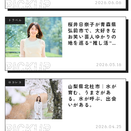
2026.06.06
トラベル
桜井日奈子が青森県
弘前市で、大好きな
お笑い芸人ゆかりの
地を巡る“推し活”旅
へ
2026.05.16
ロコレコ
山梨県北杜市｜水が
育む、うまさがあ
る。水が呼ぶ、出会
いがある。
2026.04.25