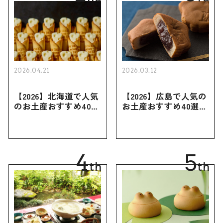
2026.04.21
2026.03.12
【2026】北海道で人気
【2026】広島で人気の
のお土産おすすめ40選
お土産おすすめ40選｜
｜定番のお菓子・スイ
定番のお菓子からおし
ーツから北海道でしか
ゃれなお土産・ばらま
買えない限定品、女性
き用、女性向けまで幅
向けまで幅広く紹介
広く紹介
4
5
th
th