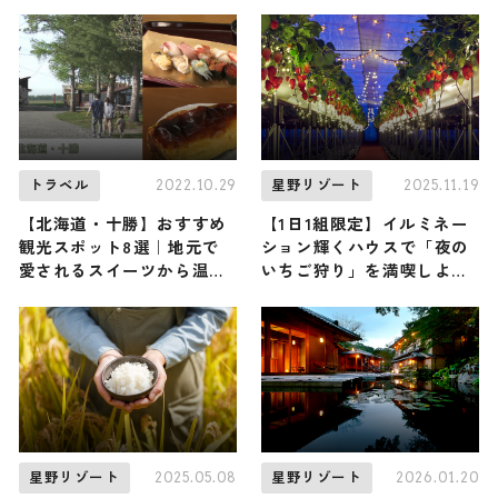
イモ”を見つける「ほしいも
元食材を味わえるお店まで
コレクション」初開催
ご紹介
2022.10.29
2025.11.19
トラベル
星野リゾート
【北海道・十勝】おすすめ
【1日1組限定】イルミネー
観光スポット8選｜地元で
ション輝くハウスで「夜の
愛されるスイーツから温泉
いちご狩り」を満喫しよう
までご紹介
♪ リゾナーレ熱海で『ナイ
トストロベリーツアー』1月
6日から開催
2025.05.08
2026.01.20
星野リゾート
星野リゾート