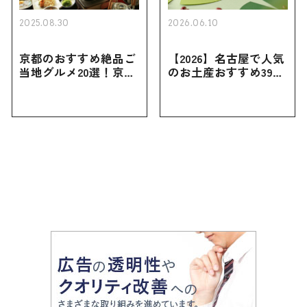
2025.08.30
2026.06.10
京都のおすすめ絶品ご
【2026】名古屋で人気
当地グルメ20選！京都
のお土産おすすめ39選
にしかない名物から人
｜定番のお菓子から名
気の名店17選も紹介
古屋限定・おしゃれな
お土産・ばらまき用ま
で幅広く紹介