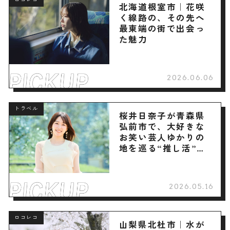
北海道根室市｜花咲
く線路の、その先へ
最東端の街で出会っ
た魅力
2026.06.06
トラベル
桜井日奈子が青森県
弘前市で、大好きな
お笑い芸人ゆかりの
地を巡る“推し活”旅
へ
2026.05.16
ロコレコ
山梨県北杜市｜水が