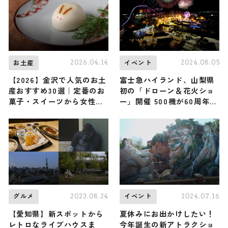
2026.04.14
2024.08.05
お土産
イベント
【2026】金沢で人気のお土
富士急ハイランド、山梨県
産おすすめ30選｜定番のお
初の「ドローン＆花火ショ
菓子・スイーツから女性向
ー」開催 500機が60周年記
け・金沢でしか買えないお
念ロゴ・ジェットコースタ
土産まで紹介
ーなどに
2023.08.24
2024.07.16
グルメ
イベント
【愛知県】新スポットから
夏休みにお出かけしたい！
レトロなライブハウスま
今年誕生の新アトラクショ