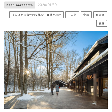
2026/01/30
hoshinoresorts
そのほかの個性的な施設・日帰り施設
一人旅
中部
軽井沢
長野