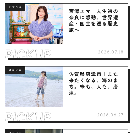
トラベル
宮澤エマ 人生初の
奈良に感動、世界遺
産・国宝を巡る歴史
旅へ
2026.07.18
ロコレコ
佐賀県唐津市｜また
来たくなる、海のま
ち。味も、人も、唐
津。
2026.06.27
ロコレコ