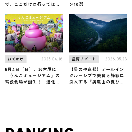
で、ここだけは行ってほし
ン10選
い！愛知の魅力を知り尽く
す旅
2025.04.18
2026.05.28
おでかけ
星野リゾート
5月4日（日）、名古屋に
【星のや京都】オールイン
「うんこミュージアム」の
クルーシブで美食と静寂に
常設会場が誕生！ 進化し
没入する『奥嵐山の夏ひと
た“うんこカワイイ”エンタ
り旅』プランが提供スター
メ空間を楽しみつくそう
ト / 24時間まったりステイ
で極上の “おこもり旅” を