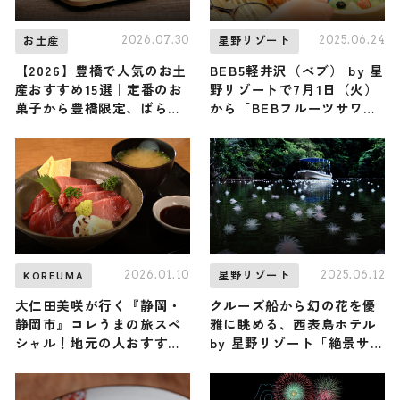
2026.07.30
2025.06.24
お土産
星野リゾート
【2026】豊橋で人気のお土
BEB5軽井沢（ベブ） by 星
産おすすめ15選｜定番のお
野リゾートで7月1日（火）
菓子から豊橋限定、ばらま
から「BEBフルーツサワー
き用まで幅広く紹介
夏祭り2025」が開催！個性
派サワーや屋台で特別な夏
祭り体験を
2026.01.10
2025.06.12
KOREUMA
星野リゾート
大仁田美咲が行く『静岡・
クルーズ船から幻の花を優
静岡市』コレうまの旅スペ
雅に眺める、西表島ホテル
シャル！地元の人おすすめ
by 星野リゾート「絶景サガ
のご当地名物グルメ4選
リバナクルーズ」が開催
2026年1月10日放送