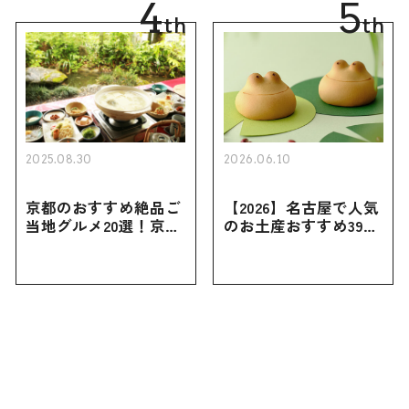
4
5
th
th
2025.08.30
2026.06.10
京都のおすすめ絶品ご
【2026】名古屋で人気
当地グルメ20選！京都
のお土産おすすめ39選
にしかない名物から人
｜定番のお菓子から名
気の名店17選も紹介
古屋限定・おしゃれな
お土産・ばらまき用ま
で幅広く紹介