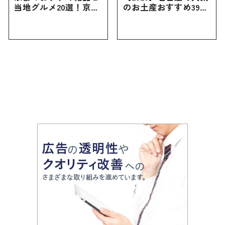
当地グルメ20選！京都
のお土産おすすめ39選
にしかない名物から人
｜定番のお菓子から名
気の名店17選も紹介
古屋限定・おしゃれな
お土産・ばらまき用ま
で幅広く紹介