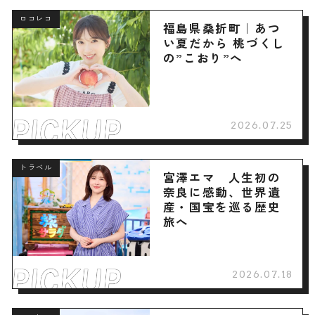
ロコレコ
福島県桑折町｜あつ
い夏だから 桃づくし
の”こおり”へ
2026.07.25
トラベル
宮澤エマ 人生初の
奈良に感動、世界遺
産・国宝を巡る歴史
旅へ
2026.07.18