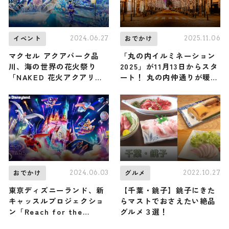
2024.06.27
2025.11.06
イベント
おでかけ
マクセル アクアパーク品
「丸の内イルミネーション
川、海の世界の花火祭り
2025」が11月13日からスタ
「NAKED 花火アクアリウ
ート！ 丸の内仲通りが暖か
ム」7月13日より開催
なシャンパンゴールド色に
/ クリスマスマーケットも
登場
2024.06.03
2022.10.27
おでかけ
グルメ
東京ディズニーランド、新
【千葉・銚子】銚子にきた
キャッスルプロジェクショ
らマストでおさえたい絶品
ン「Reach for the
グルメ３選！
Stars」に決定 9月20日よ