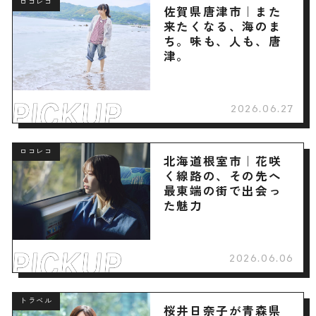
ロコレコ
佐賀県唐津市｜また
来たくなる、海のま
ち。味も、人も、唐
津。
2026.06.27
ロコレコ
北海道根室市｜花咲
く線路の、その先へ
最東端の街で出会っ
た魅力
2026.06.06
トラベル
桜井日奈子が青森県