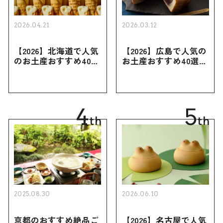
2026.04.21
2026.03.12
【2026】北海道で人気
【2026】広島で人気の
のお土産おすすめ40選
お土産おすすめ40選｜
｜定番のお菓子・スイ
定番のお菓子からおし
ーツから北海道でしか
ゃれなお土産・ばらま
買えない限定品、女性
き用、女性向けまで幅
向けまで幅広く紹介
広く紹介
4
5
th
th
2025.08.30
2026.06.10
京都のおすすめ絶品ご
【2026】名古屋で人気