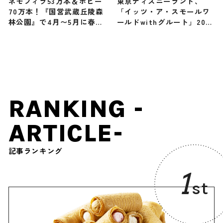
ネモフィラ53万本＆ポピー
東京ディズニーランド、
70万本！『国営武蔵丘陵森
「イッツ・ア・スモールワ
林公園』で4月〜5月に春の
ールドwithグルート」2025
花が次々と見頃に！ / 埼玉
年1月15日より開始 マーベ
県
ルのキャラクター初登場
RANKING -
ARTICLE-
記事ランキング
1
st