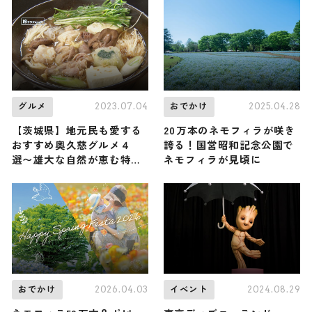
り開催
2023.07.04
2025.04.28
グルメ
おでかけ
【茨城県】地元民も愛する
20万本のネモフィラが咲き
おすすめ奥久慈グルメ４
誇る！国営昭和記念公園で
選〜雄大な自然が恵む特産
ネモフィラが見頃に
品をご紹介〜
2026.04.03
2024.08.29
おでかけ
イベント