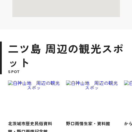
二ツ島 周辺の観光スポ
ット
SPOT
北茨城市歴史民俗資料
野口雨情生家・資料館
か
館・野口雨情記念館