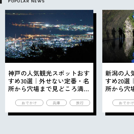
POPULAR NEWS
神戸の人気観光スポットおす
新潟の人
すめ30選｜外せない定番・名
すめ20
所から穴場まで見どころ満載
所から穴
の観光地を紹介
の観光地
おでかけ
兵庫
旅行
おでか