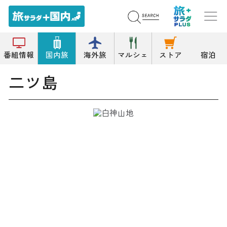
トップ
島
二ツ島
番組情報
国内旅
海外旅
マルシェ
ストア
宿泊
二ツ島