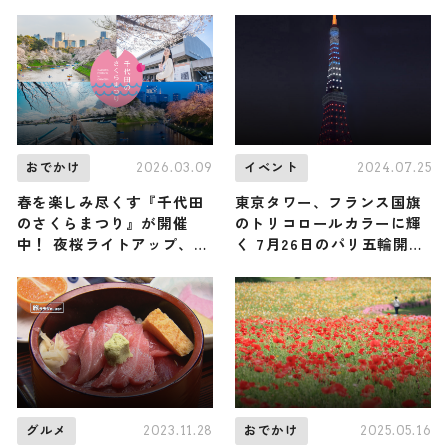
るーー
か買えないお土産まで紹介
2026.03.09
2024.07.25
おでかけ
イベント
春を楽しみ尽くす『千代田
東京タワー、フランス国旗
のさくらまつり』が開催
のトリコロールカラーに輝
中！ 夜桜ライトアップ、人
く 7月26日のパリ五輪開幕
気アニメとのコラボなど、
にあわせ
約50もの関連イベントが同
時開催 / 4月22日まで
2023.11.28
2025.05.16
グルメ
おでかけ