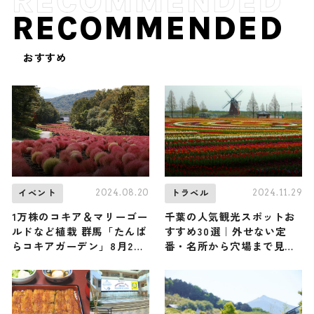
RECOMMENDED
おすすめ
2024.08.20
2024.11.29
イベント
トラベル
1万株のコキア＆マリーゴー
千葉の人気観光スポットお
ルドなど植栽 群馬「たんば
すすめ30選｜外せない定
らコキアガーデン」8月26
番・名所から穴場まで見ど
日より開園
ころ満載の観光地を紹介