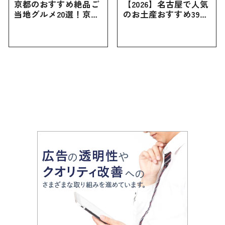
京都のおすすめ絶品ご
【2026】名古屋で人気
当地グルメ20選！京都
のお土産おすすめ39選
にしかない名物から人
｜定番のお菓子から名
気の名店17選も紹介
古屋限定・おしゃれな
お土産・ばらまき用ま
で幅広く紹介