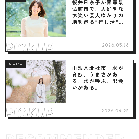
桜井日奈子が青森県
弘前市で、大好きな
お笑い芸人ゆかりの
地を巡る“推し活”旅
へ
2026.05.16
ロコレコ
山梨県北杜市｜水が
育む、うまさがあ
る。水が呼ぶ、出会
いがある。
2026.04.25