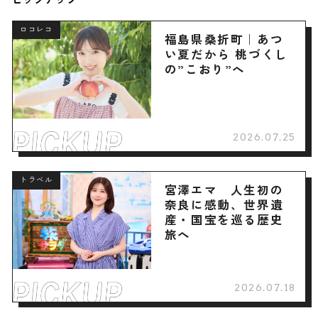
ピックアップ
ロコレコ
福島県桑折町｜あつ
い夏だから 桃づくし
の”こおり”へ
2026.07.25
トラベル
宮澤エマ 人生初の
奈良に感動、世界遺
産・国宝を巡る歴史
旅へ
2026.07.18