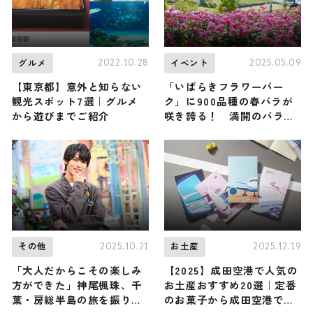
2022.10.28
2025.05.09
グルメ
イベント
【東京都】意外と知らない
「いばらきフラワーパー
観光スポット7選｜グルメ
ク」に900品種の春バラが
から遊びまでご紹介
咲き誇る！ 満開のバラを
五感で楽しむイベントが5月
14日（水）スタート
2025.10.21
2025.12.19
その他
お土産
「大人だからこその楽しみ
【2025】成田空港で人気の
方ができた」神尾楓珠、千
お土産おすすめ20選｜定番
葉・房総半島の旅を振り返
のお菓子から成田空港でし