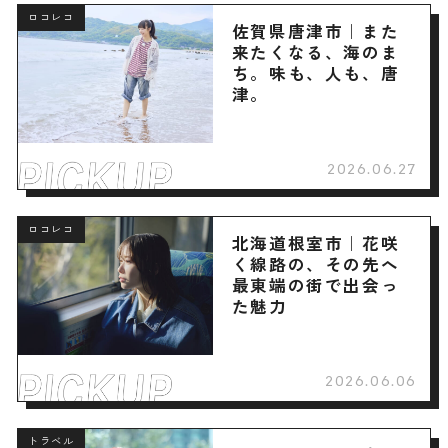
ロコレコ
佐賀県唐津市｜また
来たくなる、海のま
ち。味も、人も、唐
津。
2026.06.27
ロコレコ
北海道根室市｜花咲
く線路の、その先へ
最東端の街で出会っ
た魅力
2026.06.06
トラベル