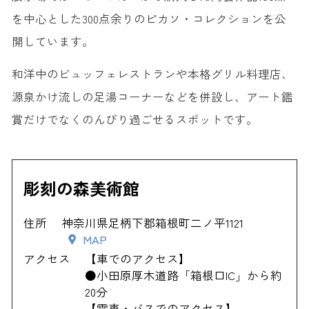
を中心とした300点余りのピカソ・コレクションを公
開しています。
和洋中のビュッフェレストランや本格グリル料理店、
源泉かけ流しの足湯コーナーなどを併設し、アート鑑
賞だけでなくのんびり過ごせるスポットです。
彫刻の森美術館
住所
神奈川県足柄下郡箱根町二ノ平1121
MAP
アクセス
【車でのアクセス】
●小田原厚木道路「箱根口IC」から約
20分
【電車・バスでのアクセス】