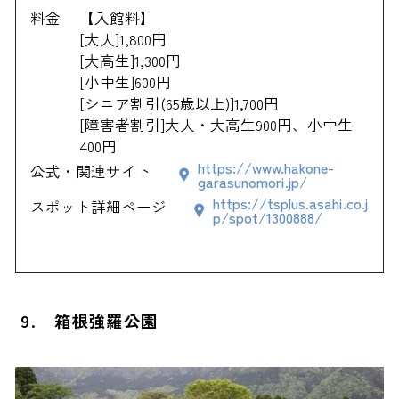
料金
【入館料】
[大人]1,800円
[大高生]1,300円
[小中生]600円
[シニア割引(65歳以上)]1,700円
[障害者割引]大人・大高生900円、小中生
400円
https://www.hakone-
公式・関連サイト
garasunomori.jp/
https://tsplus.asahi.co.j
スポット詳細ページ
p/spot/1300888/
9. 箱根強羅公園