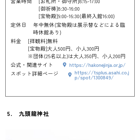
営業時間
[お札所・御守所]8:15-17:00
[御祈祷]8:30-16:00
[宝物殿]9:00-16:30(最終入館16:00)
定休日
年中無休(宝物殿は展示替などによる臨
時休館あり)
料金
[拝観料]無料
[宝物殿]大人500円、小人300円
※団体(25名以上)は大人350円、小人200円
公式・関連サイト
https://hakonejinja.or.jp/
https://tsplus.asahi.co.j
スポット詳細ページ
p/spot/1300849/
5. 九頭龍神社