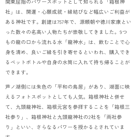
関東屈指のパワースポットとして知られる「箱根神
社」は、開運・心願成就・縁結びなど幅広いご利益が
ある神社です。創建は757年で、源頼朝や徳川家康とい
った数々の名高い人物たちが崇敬してきました。9つ
もの龍の口から流れる水「龍神水」は、飲むことで心
身を清め、良いご縁を引き寄せるといわれ、購入でき
るペットボトルや自身の水筒に入れて持ち帰ることが
できます。
芦ノ湖側には朱色の「平和の鳥居」があり、湖面に映
えるフォトスポットとしても人気。箱根神社と併せ
て、九頭龍神社、箱根元宮を参拝することを「箱根三
社参り」、箱根神社と九頭龍神社の2社を「両社参
り」といい、さらなるパワーを授かるとされていま
す。