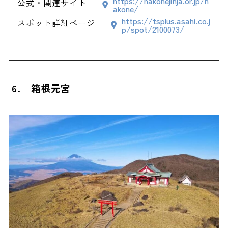
https://hakonejinja.or.jp/h
公式・関連サイト
akone/
https://tsplus.asahi.co.j
スポット詳細ページ
p/spot/2100073/
6. 箱根元宮