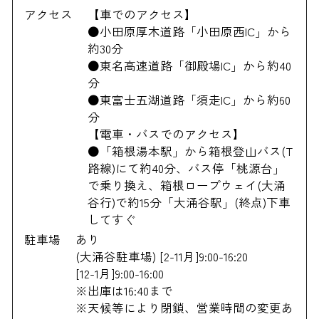
アクセス
【車でのアクセス】
●小田原厚木道路「小田原西IC」から
約30分
●東名高速道路「御殿場IC」から約40
分
●東富士五湖道路「須走IC」から約60
分
【電車・バスでのアクセス】
●「箱根湯本駅」から箱根登山バス(T
路線)にて約40分、バス停「桃源台」
で乗り換え、箱根ロープウェイ(大涌
谷行)で約15分「大涌谷駅」(終点)下車
してすぐ
駐車場
あり
(大涌谷駐車場) [2-11月]9:00-16:20
[12-1月]9:00-16:00
※出庫は16:40まで
※天候等により閉鎖、営業時間の変更あ