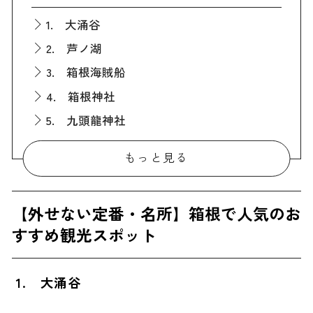
1. 大涌谷
2. 芦ノ湖
3. 箱根海賊船
4. 箱根神社
5. 九頭龍神社
6. 箱根元宮
もっと見る
7. 彫刻の森美術館
8. 箱根ガラスの森美術館
【外せない定番・名所】箱根で人気のお
9. 箱根強羅公園
すすめ観光スポット
10. 箱根ロープウェイ
11. 富士屋ホテル
1.
大涌谷
12. 箱根 駒ヶ岳ロープウェー
13. 箱根美術館