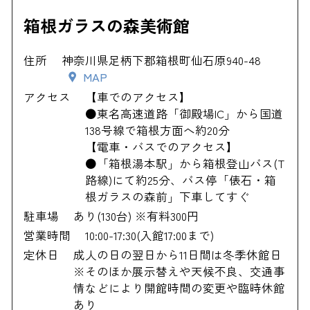
箱根ガラスの森美術館
住所
神奈川県足柄下郡箱根町仙石原940-48
MAP
アクセス
【車でのアクセス】
●東名高速道路「御殿場IC」から国道
138号線で箱根方面へ約20分
【電車・バスでのアクセス】
●「箱根湯本駅」から箱根登山バス(T
路線)にて約25分、バス停「俵石・箱
根ガラスの森前」下車してすぐ
駐車場
あり(130台) ※有料300円
営業時間
10:00-17:30(入館17:00まで)
定休日
成人の日の翌日から11日間は冬季休館日
※そのほか展示替えや天候不良、交通事
情などにより開館時間の変更や臨時休館
あり