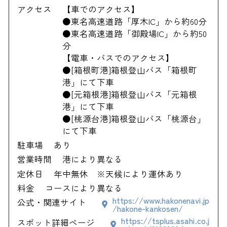
アクセス
【車でのアクセス】
●東名高速道路「厚木IC」から約60分
●東名高速道路「御殿場IC」から約50
分
【電車・バスでのアクセス】
●[箱根町港]箱根登山バス「箱根町
港」にて下車
●[元箱根港]箱根登山バス「元箱根
港」にて下車
●[桃源台港]箱根登山バス「桃源台」
にて下車
駐車場
あり
営業時間
港により異なる
定休日
年中無休 ※天候により運休あり
料金
コースにより異なる
https://www.hakonenavi.jp
公式・関連サイト
/hakone-kankosen/
https://tsplus.asahi.co.j
スポット詳細ページ