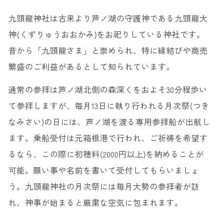
九頭龍神社は古来より芦ノ湖の守護神である九頭龍大
神(くずりゅうおおかみ)をお祀りしている神社です。
昔から「九頭龍さま」と崇められ、特に縁結びや商売
繁盛のご利益があるとして知られています。
通常の参拝は芦ノ湖北側の森深くをおよそ30分程歩い
て参拝しますが、毎月13日に執り行われる月次祭(つき
なみさい)の日には、芦ノ湖を渡る専用参拝船が出航し
ます。乗船受付は元箱根港で行われ、ご祈祷を希望す
るなら、この際に初穂料(2000円以上)を納めることが
可能。願い事や名前を書いて受付してもらいましょ
う。九頭龍神社の月次祭には毎月大勢の参拝者が訪
れ、神事が始まると厳粛な空気に包まれます。