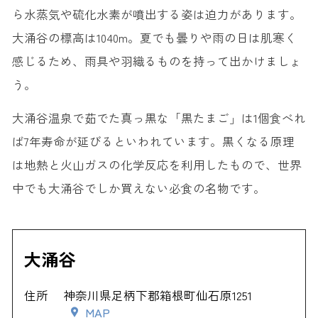
ら水蒸気や硫化水素が噴出する姿は迫力があります。
27. 箱根園
大涌谷の標高は1040m。夏でも曇りや雨の日は肌寒く
28. 箱根遊船 SORAKAZE
感じるため、雨具や羽織るものを持って出かけましょ
29. 箱根ドールハウス美術館
う。
30. フォレストアドベンチャー・箱根
大涌谷温泉で茹でた真っ黒な「黒たまご」は1個食べれ
ば7年寿命が延びるといわれています。黒くなる原理
は地熱と火山ガスの化学反応を利用したもので、世界
中でも大涌谷でしか買えない必食の名物です。
大涌谷
住所
神奈川県足柄下郡箱根町仙石原1251
MAP