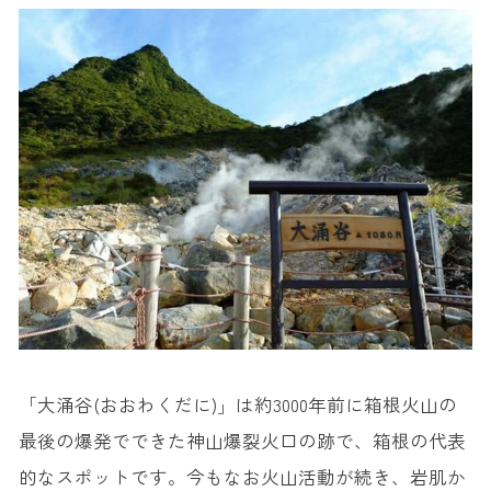
14. 岡田美術館
15. 箱根ラリック美術館
16. 仙石原すすき草原
17. 長安寺
18. 箱根ビジターセンター
19. 飛龍の滝
20. 箱根旧街道杉並木・旧街道石畳
21. ポーラ美術館
22. 畑宿寄木会館
23. 箱根湯寮
「大涌谷(おおわくだに)」は約3000年前に箱根火山の
24. 恩賜箱根公園
最後の爆発でできた神山爆裂火口の跡で、箱根の代表
25. 成川美術館
的なスポットです。今もなお火山活動が続き、岩肌か
26. 箱根小涌園ユネッサン