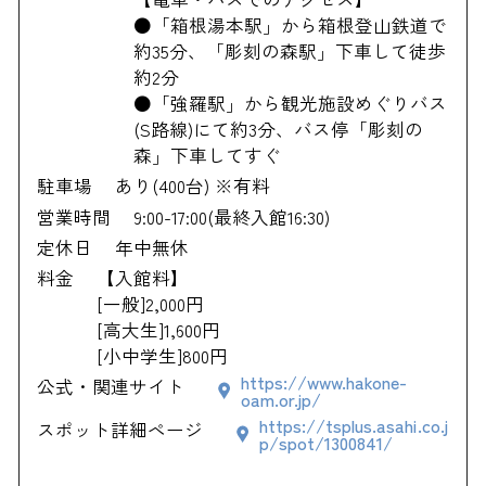
●「箱根湯本駅」から箱根登山鉄道で
約35分、「彫刻の森駅」下車して徒歩
約2分
●「強羅駅」から観光施設めぐりバス
(S路線)にて約3分、バス停「彫刻の
森」下車してすぐ
駐車場
あり(400台) ※有料
営業時間
9:00-17:00(最終入館16:30)
定休日
年中無休
料金
【入館料】
[一般]2,000円
[高大生]1,600円
[小中学生]800円
https://www.hakone-
公式・関連サイト
oam.or.jp/
https://tsplus.asahi.co.j
スポット詳細ページ
p/spot/1300841/