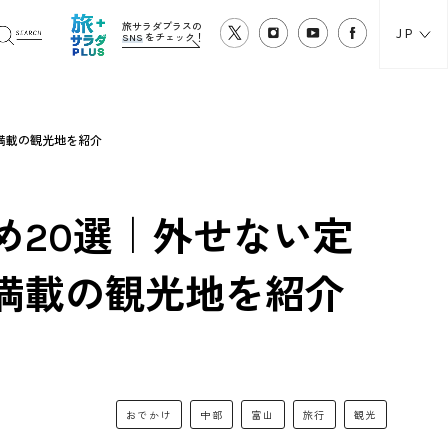
旅サラダプラスの
JP
SNS
をチェック！
満載の観光地を紹介
め20選｜外せない定
満載の観光地を紹介
おでかけ
中部
富山
旅行
観光