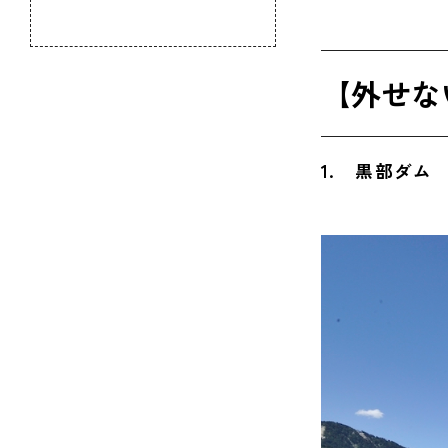
新湊大橋
のふるさと
高岡大仏
【外せな
黒部峡谷
庄川峡遊
1. 黒部ダム
雨晴海岸
ほたるい
金屋町（
富山ガラ
海王丸パ
魚津水族