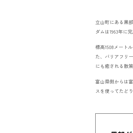
立山町にある黒部
ダムは1963年
標高1508メー
た、バリアフリ
にも癒される散
富山県側からは
スを使ってたど