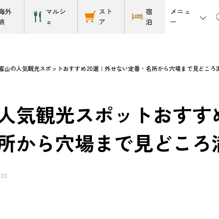
メニュ
海外
マルシ
スト
宿
ー
旅
ェ
ア
泊
富山の人気観光スポットおすすめ20選｜外せない定番・名所から穴場まで見どころ
人気観光スポットおすす
所から穴場まで見どころ
/31