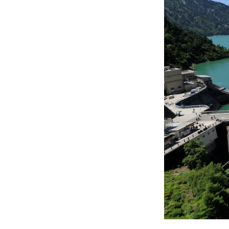
砺波チュ
ミラージ
富山市フ
氷見市潮