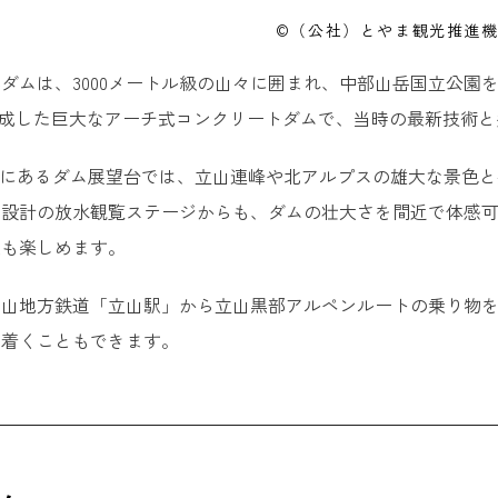
©（公社）とやま観光推進
ダムは、3000メートル級の山々に囲まれ、中部山岳国立公園
に完成した巨大なアーチ式コンクリートダムで、当時の最新技術
トルにあるダム展望台では、立山連峰や北アルプスの雄大な景色
ー設計の放水観覧ステージからも、ダムの壮大さを間近で体感
策も楽しめます。
富山地方鉄道「立山駅」から立山黒部アルペンルートの乗り物
り着くこともできます。