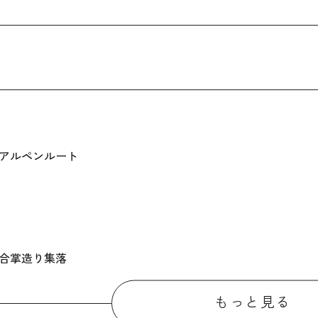
アルペンルート
合掌造り集落
場外市場 ひみ番屋街
もっと見る