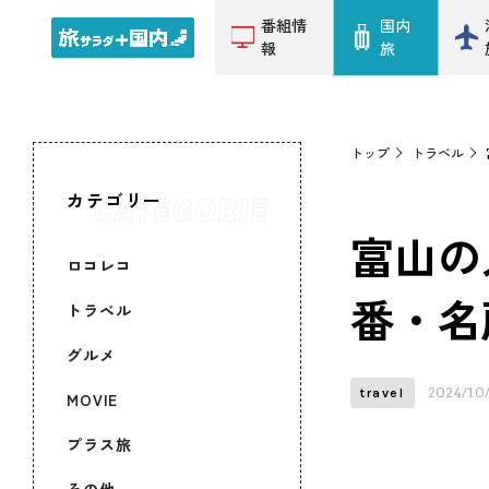
番組情
国内
報
旅
トップ
トラベル
カテゴリー
富山の
ロコレコ
番・名
トラベル
グルメ
2024/10
travel
MOVIE
プラス旅