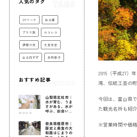
人気のタグ
SPトーク
お土産
プラス旅
ロコレコ
伊原六花
大友花恋
山之内すず
矢吹奈子
2015（平成2
おすすめ記事
湾、伝統工芸の
山梨県北杜市｜
今回は、富山県で
水が育む、うま
さがある。水が
た観光名所も紹
呼ぶ、出会いが
ロコレコ
ある。
※営業時間や価
奈良県橿原市｜
歴史と美食の大
和路はじまりの