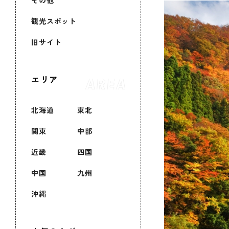
その他
観光スポット
旧サイト
エリア
北海道
東北
関東
中部
近畿
四国
中国
九州
沖縄