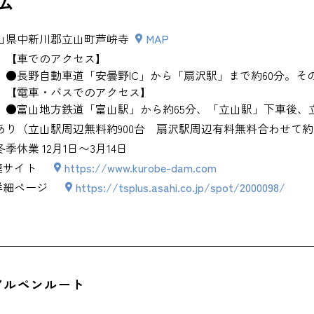
ム
山県中新川郡立山町芦峅寺
MAP
【車でのアクセス】
●長野自動車道「安曇野IC」から「扇沢駅」まで約60分。そ
【電車・バスでのアクセス】
●富山地方鉄道「富山駅」から約65分、「立山駅」下車後、立
あり（立山駅周辺無料約900台 扇沢駅周辺有料無料合わせて約6
冬季休業 12月1日〜3月14日
連サイト
https://www.kurobe-dam.com
詳細ページ
https://tsplus.asahi.co.jp/spot/2000098/
アルペンルート