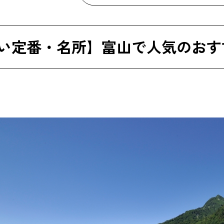
い定番・名所】富山で人気のおす
覧船
かミュージアム
千本格子の家並み）
ス美術館
ーク
館