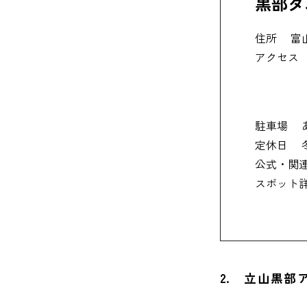
黒部ダ
住所
富
アクセス
駐車場
定休日
公式・関
スポット
2. 立山黒部