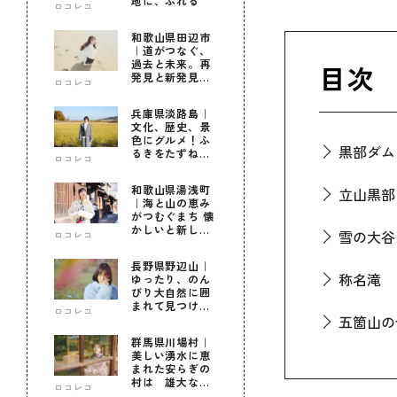
地に、ふれる
ロコレコ
和歌山県田辺市
｜道がつなぐ、
過去と未来。再
目次
発見と新発見の
ロコレコ
待つ街へ
兵庫県淡路島｜
文化、歴史、景
色にグルメ！ふ
黒部ダム
るきをたずねて
ロコレコ
新しきを知る旅
和歌山県湯浅町
立山黒部
｜海と山の恵み
がつむぐまち 懐
かしいと新しい
雪の大谷
ロコレコ
に出会う旅
長野県野辺山｜
称名滝
ゆったり、のん
びり大自然に囲
まれて見つけ
ロコレコ
五箇山の
た！私だけの優
しい自分時間
群馬県川場村｜
美しい湧水に恵
氷見漁港
まれた安らぎの
村は 雄大な自
ロコレコ
然に育まれた心