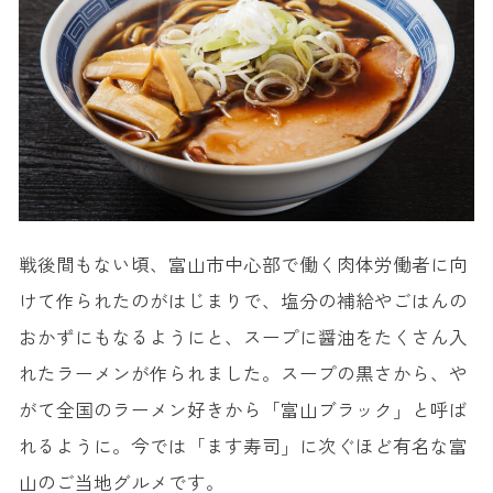
14. 富山おでん
15
.五箇山豆腐
富山の名物グルメが楽しめる人気店15選
1. 西町大喜 西町本店
2. 糸庄
3. 麺処スパロー
4. ひさみなと食堂
戦後間もない頃、富山市中心部で働く肉体労働者に向
5. 寿し工房大辻 一番町店
けて作られたのがはじまりで、塩分の補給やごはんの
6. 氷見魚市場食堂
おかずにもなるようにと、スープに醤油をたくさん入
れたラーメンが作られました。スープの黒さから、や
7. 新湊かに小屋
がて全国のラーメン好きから「富山ブラック」と呼ば
8. 海風亭
れるように。今では「ます寿司」に次ぐほど有名な富
9. 焼肉 氷見牛屋
山のご当地グルメです。
10. 氷見牛専門店たなか