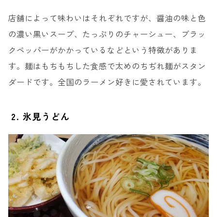
11. 味処 おでんや
店舗によって味わいはそれぞれですが、醤油の味と色
12. 味処 河鹿
の濃い黒いスープ、たっぷりのチャーシュー、ブラッ
13. 喜平商店
クペッパーがかかっているなどという特徴がありま
14. ねこのくら工房
す。麺はもちもちした食感で太めのちぢれ麺がスタン
ダードです。全国のラーメン好きに愛されています。
2. 氷見うどん