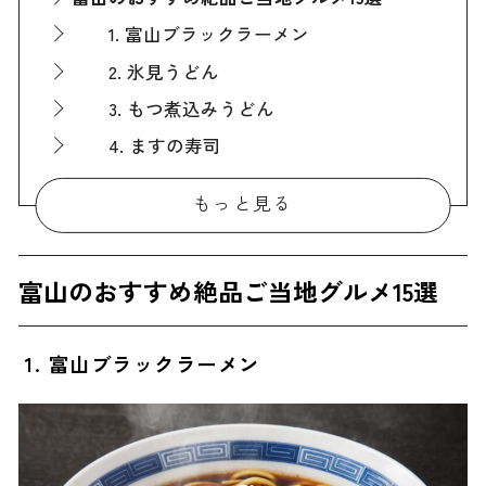
1. 富山ブラックラーメン
2. 氷見うどん
3. もつ煮込みうどん
4. ますの寿司
5. 白エビ
もっと見る
6. ホタルイカ
7. 寒ぶり
富山のおすすめ絶品ご当地グルメ15選
8. 紅ズワイガニ
9. 魚津ばい飯
1. 富山ブラックラーメン
10. げんげの唐揚げ
11. たら汁
12. 氷見牛
13. とろろ昆布