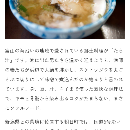
富山の海沿いの地域で愛されている郷土料理が「たら
汁」です。漁に出た男たちを温かく迎えようと、漁師
の妻たちが浜辺で大鍋を沸かし、スケトウダラを丸ご
とぶつ切りにして味噌で煮込んだのが始まりと言われ
ています。身、頭、肝、白子まで使った豪快な調理法
で、キモと骨髄から染み出るコクがたまらない、まさ
にソウルフード。
新潟県との県境に位置する朝日町では、国道8号沿い