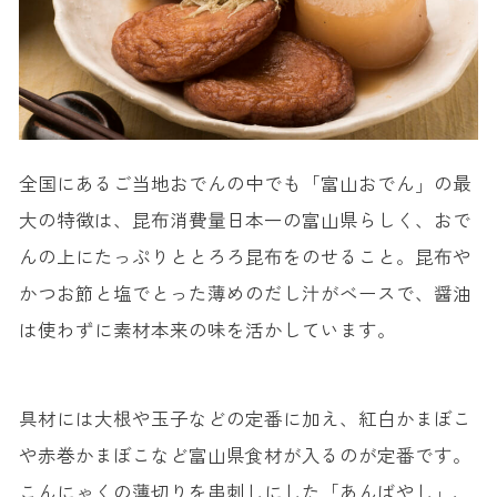
全国にあるご当地おでんの中でも「富山おでん」の最
大の特徴は、昆布消費量日本一の富山県らしく、おで
んの上にたっぷりととろろ昆布をのせること。昆布や
かつお節と塩でとった薄めのだし汁がベースで、醤油
は使わずに素材本来の味を活かしています。
具材には大根や玉子などの定番に加え、紅白かまぼこ
や赤巻かまぼこなど富山県食材が入るのが定番です。
こんにゃくの薄切りを串刺しにした「あんばやし」、