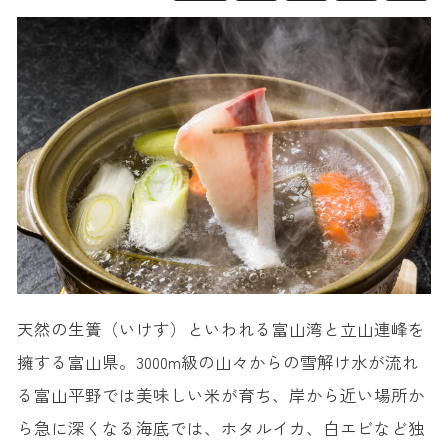
天然の生簀（いけす）といわれる富山湾と立山連峰を
擁する富山県。3000m級の山々からの雪解け水が流れ
る富山平野では美味しい米が育ち、岸から近い場所か
ら急に深くなる海底では、ホタルイカ、白エビなど独