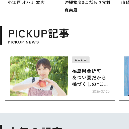
小江戸 オハナ 本店
沖縄物産&こだわり食材
山
真南風
PICKUP記事
PICKUP NEWS
ロコレコ
福島県桑折町｜
あつい夏だから
桃づくしの”こお
り”へ
2026-07-25