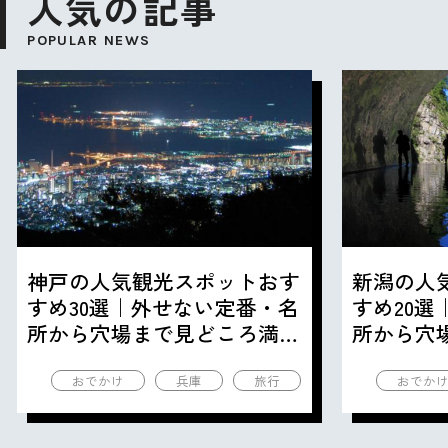
人気の記事
POPULAR NEWS
神戸の人気観光スポットおす
新潟の人
すめ30選｜外せない定番・名
すめ20
所から穴場まで見どころ満載
所から穴
の観光地を紹介
の観光地
おでかけ
兵庫
旅行
おでか