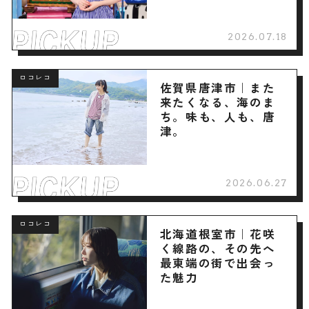
2026.07.18
ロコレコ
佐賀県唐津市｜また
来たくなる、海のま
ち。味も、人も、唐
津。
2026.06.27
ロコレコ
北海道根室市｜花咲
く線路の、その先へ
最東端の街で出会っ
た魅力