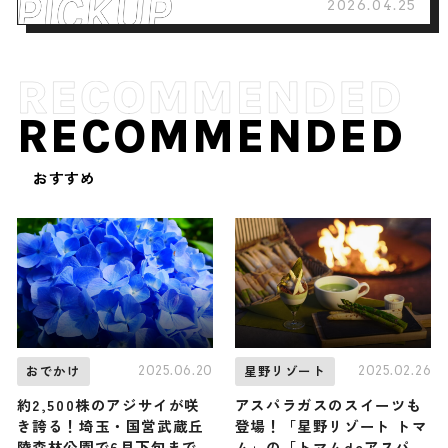
2026.04.25
RECOMMENDED
おすすめ
2025.06.20
2025.02.26
おでかけ
星野リゾート
約2,500株のアジサイが咲
アスパラガスのスイーツも
き誇る！埼玉・国営武蔵丘
登場！「星野リゾート トマ
陵森林公園で6月下旬まで
ム」の「トマムdeアスパラ