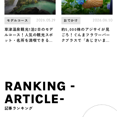
2026.05.29
2026.06.10
モデルコース
おでかけ
草津温泉観光1泊2日のモデ
約5,000株のアジサイが見
ルコース！人気の観光スポ
ごろ！ぐんまフラワーパー
ット・名所を満喫できる王
クプラスで「あじさいまつ
道の旅程を紹介
り」が6月13日開幕。雨の
日も楽しめる屋内イベント
満載 / 群馬県前橋市
RANKING -
ARTICLE-
記事ランキング