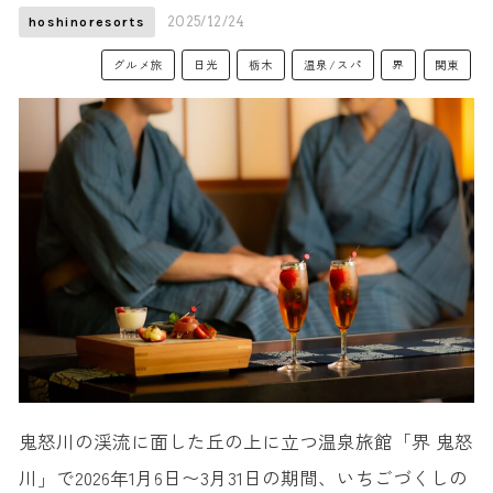
2025/12/24
hoshinoresorts
グルメ旅
日光
栃木
温泉/スパ
界
関東
鬼怒川の渓流に面した丘の上に立つ温泉旅館「界 鬼怒
川」で2026年1月6日〜3月31日の期間、いちごづくしの