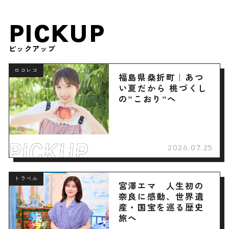
PICKUP
ピックアップ
ロコレコ
福島県桑折町｜あつ
い夏だから 桃づくし
の”こおり”へ
2026.07.25
トラベル
宮澤エマ 人生初の
奈良に感動、世界遺
産・国宝を巡る歴史
旅へ