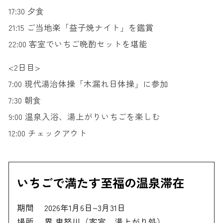
17:30 夕食
21:15 ご当地楽「益子焼ナイト」を鑑賞
22:00 客室でいちご晩酌セットを堪能
<2日目>
7:00 現代湯治体操「木漏れ日体操」に参加
7:30 朝食
9:00 温泉入浴、湯上がりいちごを楽しむ
12:00 チェックアウト
いちごで満たす至福の温泉滞在
期間
2026年1月6日~3月31日
場所
界 鬼怒川（客室、湯上がり処）