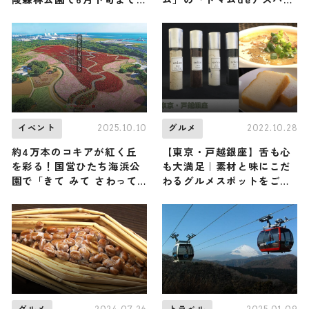
見頃
ナイト」で北海道の旬のア
スパラガスを食べ比べ
2025.10.10
2022.10.28
イベント
グルメ
約4万本のコキアが紅く丘
【東京・戸越銀座】舌も心
を彩る！国営ひたち海浜公
も大満足｜素材と味にこだ
園で「きて みて さわって
わるグルメスポットをご紹
コキアカーニバル」開催中
介
｜茨城のご当地フードも多
数登場します♪