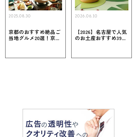
2025.08.30
2026.06.10
京都のおすすめ絶品ご
【2026】名古屋で人気
当地グルメ20選！京都
のお土産おすすめ39選
にしかない名物から人
｜定番のお菓子から名
気の名店17選も紹介
古屋限定・おしゃれな
お土産・ばらまき用ま
で幅広く紹介