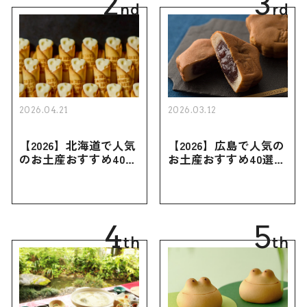
2
3
nd
rd
2026.04.21
2026.03.12
【2026】北海道で人気
【2026】広島で人気の
のお土産おすすめ40選
お土産おすすめ40選｜
｜定番のお菓子・スイ
定番のお菓子からおし
ーツから北海道でしか
ゃれなお土産・ばらま
買えない限定品、女性
き用、女性向けまで幅
向けまで幅広く紹介
広く紹介
4
5
th
th