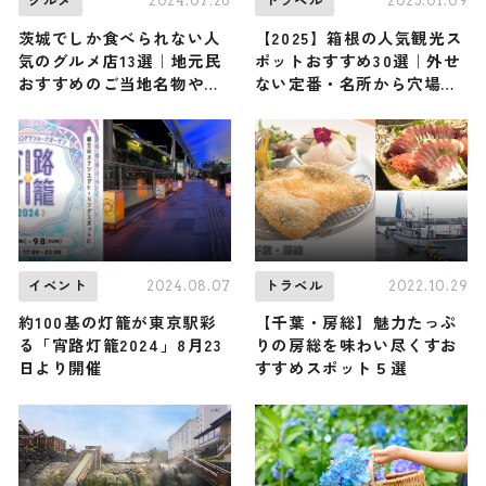
2024.07.26
2025.01.09
グルメ
トラベル
茨城でしか食べられない人
【2025】箱根の人気観光ス
気のグルメ店13選｜地元民
ポットおすすめ30選｜外せ
おすすめのご当地名物や知
ない定番・名所から穴場ま
る人ぞ知るお店など
で見どころ満載の観光地を
紹介
2024.08.07
2022.10.29
イベント
トラベル
約100基の灯籠が東京駅彩
【千葉・房総】魅力たっぷ
る「宵路灯籠2024」8月23
りの房総を味わい尽くすお
日より開催
すすめスポット５選