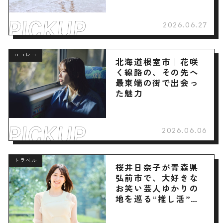
2026.06.27
ロコレコ
北海道根室市｜花咲
く線路の、その先へ
最東端の街で出会っ
た魅力
2026.06.06
トラベル
桜井日奈子が青森県
弘前市で、大好きな
お笑い芸人ゆかりの
地を巡る“推し活”旅
へ