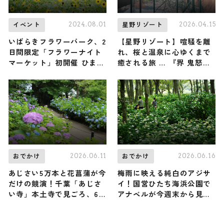
2024.08.01
2026.04.15
イベント
星野リゾート
いばらきフラワーパーク、2
【星野リゾート】喧騒を離
日間限定「フラワーナイト
れ、桜と温泉に心ゆくまで
マーケット」初開催 ひまわ
癒される旅 … 『界 鬼怒
り輝く夜にライブ・グルメ
川』で『花見温泉滞在』が
など
4月20日まで開催中｜栃木
県日光市
2026.06.11
2026.06.16
おでかけ
おでかけ
あじさい5万本と花菖蒲が今
梅雨に映える純白のアジサ
だけの競演！千葉「あじさ
イ！国営ひたち海浜公園で
い寺」本土寺で見ごろ、6
アナベルが今週末から見ご
月下旬まで / 千葉県松戸市
ろ、7月上旬まで / 茨城県