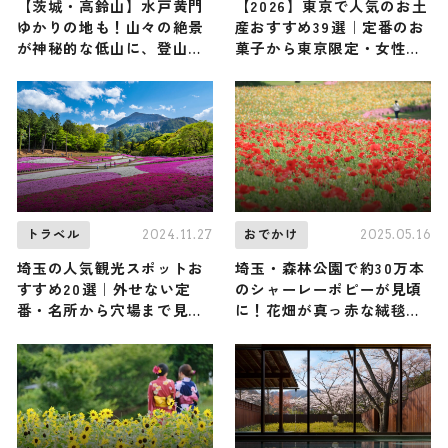
【茨城・高鈴山】水戸黄門
【2026】東京で人気のお土
ゆかりの地も！山々の絶景
産おすすめ39選｜定番のお
が神秘的な低山に、登山系
菓子から東京限定・女性向
YouTuberの山下舞弓さん
け・おしゃれなお土産など
が登頂（登山で頂きメシ！
幅広く紹介
コラボ企画）
2024.11.27
2025.05.16
トラベル
おでかけ
埼玉の人気観光スポットお
埼玉・森林公園で約30万本
すすめ20選｜外せない定
のシャーレーポピーが見頃
番・名所から穴場まで見ど
に！花畑が真っ赤な絨毯の
ころ満載の観光地を紹介
ように様変わり