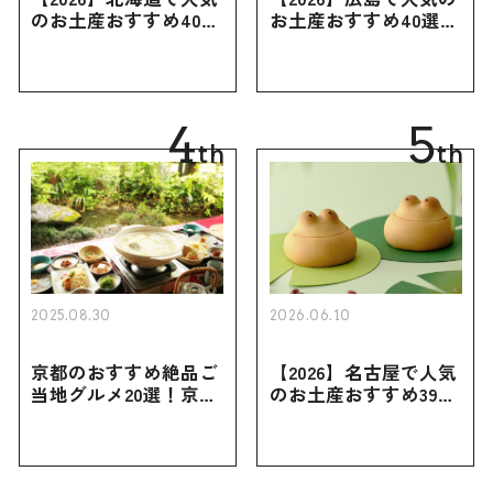
のお土産おすすめ40選
お土産おすすめ40選｜
｜定番のお菓子・スイ
定番のお菓子からおし
ーツから北海道でしか
ゃれなお土産・ばらま
買えない限定品、女性
き用、女性向けまで幅
向けまで幅広く紹介
広く紹介
4
5
th
th
2025.08.30
2026.06.10
京都のおすすめ絶品ご
【2026】名古屋で人気
当地グルメ20選！京都
のお土産おすすめ39選
にしかない名物から人
｜定番のお菓子から名
気の名店17選も紹介
古屋限定・おしゃれな
お土産・ばらまき用ま
で幅広く紹介