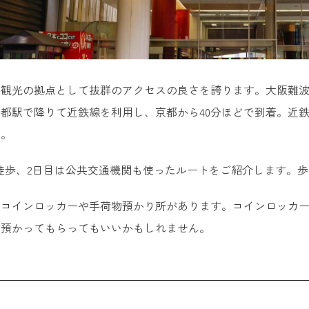
鳥寺
貴山 朝護孫子寺
上神宮
観光の拠点として抜群のアクセスの良さを誇ります。大阪難波
瀬の吊り橋
都駅で降りて近鉄線を利用し、京都から40分ほどで到着。近
す。
玉置神社
徒歩、2日目は公共交通機関も使ったルートをご紹介します。
はコインロッカーや手荷物預かり所があります。コインロッカ
を預かってもらってもいいかもしれません。