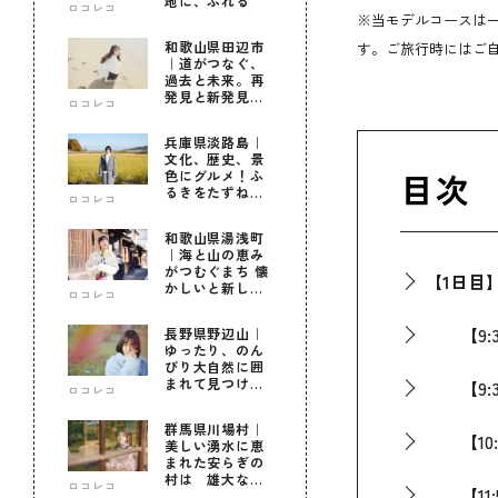
地に、ふれる
ロコレコ
※当モデルコースは
和歌山県田辺市
す。ご旅行時にはご
｜道がつなぐ、
過去と未来。再
発見と新発見の
ロコレコ
待つ街へ
兵庫県淡路島｜
文化、歴史、景
目次
色にグルメ！ふ
るきをたずねて
ロコレコ
新しきを知る旅
和歌山県湯浅町
｜海と山の恵み
がつむぐまち 懐
【1日目
かしいと新しい
ロコレコ
に出会う旅
【9:3
長野県野辺山｜
ゆったり、のん
びり大自然に囲
まれて見つけ
【9:3
ロコレコ
た！私だけの優
しい自分時間
群馬県川場村｜
【10:
美しい湧水に恵
まれた安らぎの
村は 雄大な自
ロコレコ
【11:
然に育まれた心