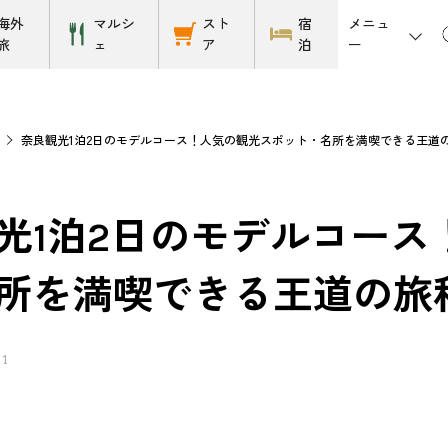
メニュ
海外
マルシ
スト
宿
ー
旅
ェ
ア
泊
ス
奈良観光1泊2日のモデルコース！人気の観光スポット・名所を満喫できる王道
光1泊2日のモデルコース
所を満喫できる王道の旅
21