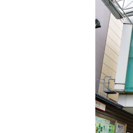
【13:
【14:
【16:
旅サラダ
1. 金
2. 天
3. 面
4. 石
5. キ