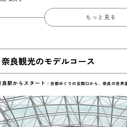
15】春日大社参道周辺でランチ
もっと見る
40】春日大社
20】ならまち散策
50】近鉄奈良駅周辺のホテルにチェックイン
】奈良観光のモデルコース
00】ならまちでディナー
】奈良観光のモデルコース
鉄奈良駅からスタート
｜古都めぐりの玄関口から、奈良の世界
0】近鉄奈良駅周辺のホテルを出発
0】唐招提寺
45】薬師寺