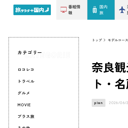
番組情
国内
報
旅
トップ
モデルコー
カテゴリー
奈良観
ロコレコ
ト・名
トラベル
グルメ
2026/06/
plan
MOVIE
プラス旅