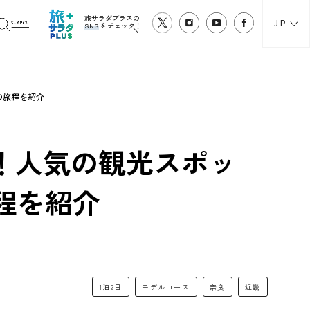
旅サラダプラスの
JP
SNS
をチェック！
の旅程を紹介
！人気の観光スポッ
程を紹介
1泊2日
モデルコース
奈良
近畿