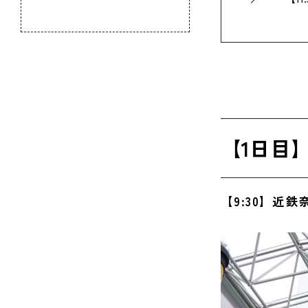
のふるさと
【13:
【14:
【16:
【17:
【1日目
【19:
【2日目
【9:30】近
【8:3
【9:2
【10: