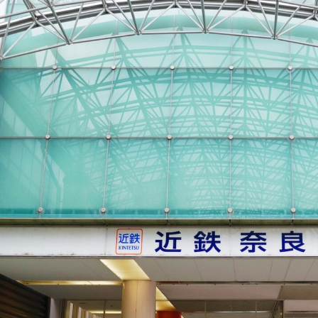
00】法隆寺門前でランチ
10】法隆寺・中宮寺
20】JR奈良駅｜お土産購入・解散
で取材した奈良のおすすめ観光スポット
峯山寺
河大辨財天社
不動鍾乳洞
舞台古墳
トラ古墳壁画体験館 四神の館