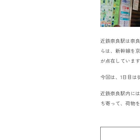
6. 飛
7. 信
8. 石
近鉄奈良駅は奈良
9. 谷
らは、新幹線を京
が点在していま
10. 
今回は、1日目は
近鉄奈良駅内に
ち寄って、荷物