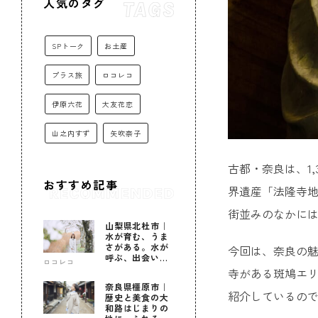
人気のタグ
SPトーク
お土産
プラス旅
ロコレコ
伊原六花
大友花恋
山之内すず
矢吹奈子
古都・奈良は、1
おすすめ記事
界遺産「法隆寺
街並みのなかに
山梨県北杜市｜
水が育む、うま
さがある。水が
今回は、奈良の魅
呼ぶ、出会いが
ロコレコ
ある。
寺がある斑鳩エリ
奈良県橿原市｜
紹介しているの
歴史と美食の大
和路はじまりの