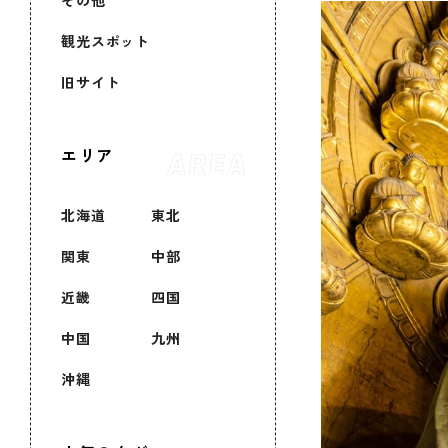
その他
観光スポット
旧サイト
エリア
北海道
東北
関東
中部
近畿
四国
中国
九州
沖縄