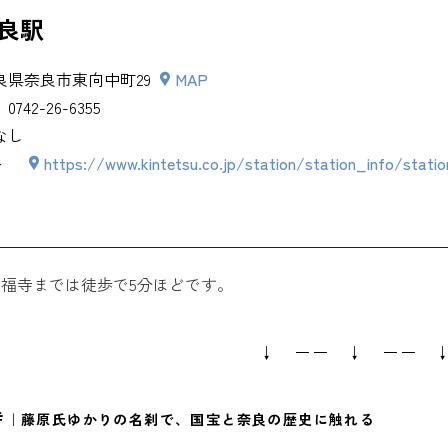
良駅
良県奈良市東向中町29
MAP
0742-26-6355
なし
ト
https://www.kintetsu.co.jp/station/station_info/statio
福寺までは徒歩で5分ほどです。
↓ ーー ↓ ーー 
寺
｜藤原氏ゆかりの名刹で、国宝と奈良の歴史に触れる