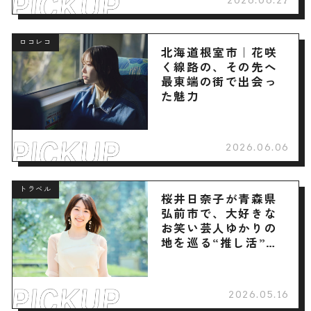
2026.06.27
ロコレコ
北海道根室市｜花咲
く線路の、その先へ
最東端の街で出会っ
た魅力
2026.06.06
トラベル
桜井日奈子が青森県
弘前市で、大好きな
お笑い芸人ゆかりの
地を巡る“推し活”旅
へ
2026.05.16