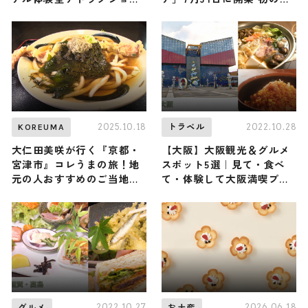
が7月1日（火）から登場
ライベートバス・かさねの
色目カラーの客室に
2025.10.18
2022.10.28
KOREUMA
トラベル
大仁田美咲が行く『京都・
【大阪】大阪観光＆グルメ
宮津市』コレうまの旅！地
スポット5選｜見て・食べ
元の人おすすめのご当地名
て・体験して大阪満喫プラ
物グルメ4選 2025年10月18
ンをご提案
日放送
2022.10.27
2026.06.18
グルメ
お土産