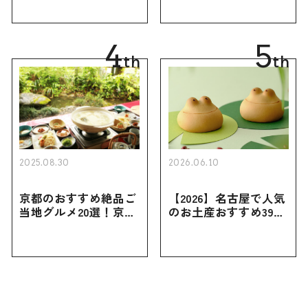
ーツから北海道でしか
ゃれなお土産・ばらま
買えない限定品、女性
き用、女性向けまで幅
向けまで幅広く紹介
広く紹介
4
5
th
th
2025.08.30
2026.06.10
京都のおすすめ絶品ご
【2026】名古屋で人気
当地グルメ20選！京都
のお土産おすすめ39選
にしかない名物から人
｜定番のお菓子から名
気の名店17選も紹介
古屋限定・おしゃれな
お土産・ばらまき用ま
で幅広く紹介