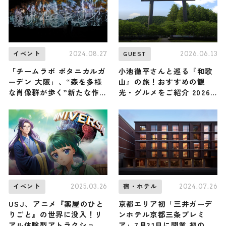
2024.08.27
2026.06.13
イベント
GUEST
「チームラボ ボタニカルガ
小池徹平さんと巡る『和歌
ーデン 大阪」、“森を多様
山』の旅！おすすめの観
な肖像群が歩く”新たな作品
光・グルメをご紹介 2026
8月29日より追加
年6月13日放送
2025.03.26
2024.07.26
イベント
宿・ホテル
USJ、アニメ『薬屋のひと
京都エリア初「三井ガーデ
りごと』の世界に没入！リ
ンホテル京都三条プレミ
アル体験型アトラクション
ア」7月31日に開業 初のプ