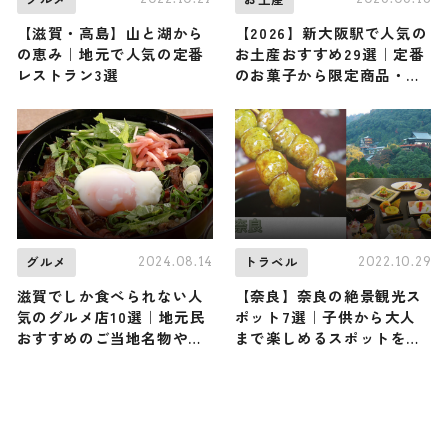
【滋賀・高島】山と湖から
【2026】新大阪駅で人気の
の恵み｜地元で人気の定番
お土産おすすめ29選｜定番
レストラン3選
のお菓子から限定商品・ば
らまき用・女性向けまで幅
広く紹介
2024.08.14
2022.10.29
グルメ
トラベル
滋賀でしか食べられない人
【奈良】奈良の絶景観光ス
気のグルメ店10選｜地元民
ポット7選｜子供から大人
おすすめのご当地名物や知
まで楽しめるスポットをご
る人ぞ知るお店など
紹介