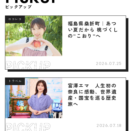
ピックアップ
ロコレコ
福島県桑折町｜あつ
い夏だから 桃づくし
の”こおり”へ
2026.07.25
トラベル
宮澤エマ 人生初の
奈良に感動、世界遺
産・国宝を巡る歴史
旅へ
2026.07.18