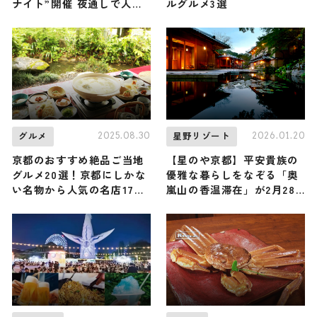
ナイト”開催 夜通しで人気
ルグルメ3選
アトラクション体験も
2025.08.30
2026.01.20
グルメ
星野リゾート
京都のおすすめ絶品ご当地
【星のや京都】平安貴族の
グルメ20選！京都にしかな
優雅な暮らしをなぞる「奥
い名物から人気の名店17選
嵐山の香温滞在」が2月28
も紹介
日まで開催中！ 食事・薬
湯・香りから … 平安時代の
京都を感じよう