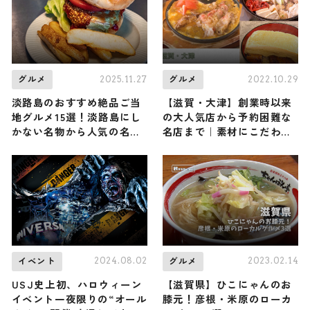
♪
2025.11.27
2022.10.29
グルメ
グルメ
淡路島のおすすめ絶品ご当
【滋賀・大津】創業時以来
地グルメ15選！淡路島にし
の大人気店から予約困難な
かない名物から人気の名店
名店まで｜素材にこだわり
10選も紹介
のご褒美メニュー3選
2024.08.02
2023.02.14
イベント
グルメ
USJ史上初、ハロウィーン
【滋賀県】ひこにゃんのお
イベント一夜限りの“オール
膝元！彦根・米原のローカ