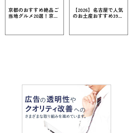
京都のおすすめ絶品ご
【2026】名古屋で人気
当地グルメ20選！京都
のお土産おすすめ39選
にしかない名物から人
｜定番のお菓子から名
気の名店17選も紹介
古屋限定・おしゃれな
お土産・ばらまき用ま
で幅広く紹介