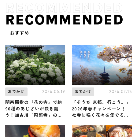
RECOMMENDED
おすすめ
2026.06.19
2026.02.18
おでかけ
おでかけ
関西屈指の『花の寺』で約
「そうだ 京都、行こう。」
90種のあじさいが咲き競
2026年春キャンペーン！
う！加古川「円照寺」のあ
社寺に咲く花々を愛でる
じさいが見ごろ、7月5日頃
「特別拝観」「夜桜アート
まで / 兵庫県
ライトアップイベント」で
春の京都を堪能し尽くそう