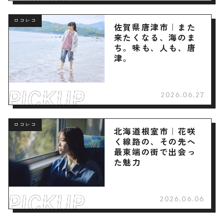
ロコレコ
佐賀県唐津市｜また
来たくなる、海のま
ち。味も、人も、唐
津。
2026.06.27
ロコレコ
北海道根室市｜花咲
く線路の、その先へ
最東端の街で出会っ
た魅力
2026.06.06