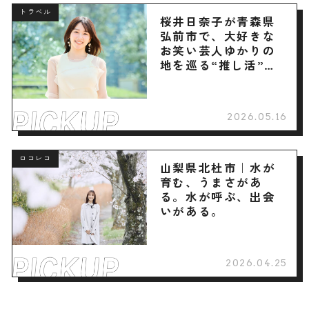
トラベル
桜井日奈子が青森県
弘前市で、大好きな
お笑い芸人ゆかりの
地を巡る“推し活”旅
へ
2026.05.16
ロコレコ
山梨県北杜市｜水が
育む、うまさがあ
る。水が呼ぶ、出会
いがある。
2026.04.25