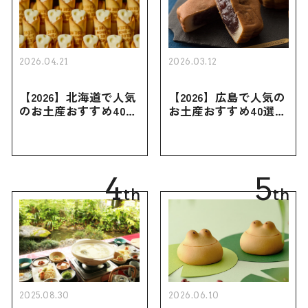
2026.04.21
2026.03.12
【2026】北海道で人気
【2026】広島で人気の
のお土産おすすめ40選
お土産おすすめ40選｜
｜定番のお菓子・スイ
定番のお菓子からおし
ーツから北海道でしか
ゃれなお土産・ばらま
買えない限定品、女性
き用、女性向けまで幅
向けまで幅広く紹介
広く紹介
4
5
th
th
2025.08.30
2026.06.10