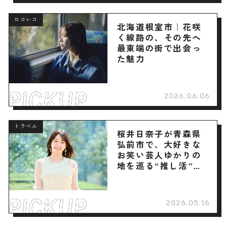
ロコレコ
北海道根室市｜花咲
く線路の、その先へ
最東端の街で出会っ
た魅力
2026.06.06
トラベル
桜井日奈子が青森県
弘前市で、大好きな
お笑い芸人ゆかりの
地を巡る“推し活”旅
へ
2026.05.16