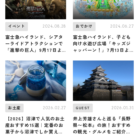
2024.08.28
2024.06.27
イベント
おでかけ
富士急ハイランド、シアタ
富士急ハイランド、子ども
ーライドアトラクションで
向け水遊び広場「キッズジ
「進撃の巨人」9月17日よ
ャッパーン！」7月13日よ
り開始
り期間限定オープン
2026.02.27
2026.01.31
お土産
GUEST
【2026】沼津で人気のお土
井上芳雄さんと巡る『長野
産おすすめ15選｜定番のお
県〜松本』の旅！おすすめ
菓子から沼津でしか買えな
の観光・グルメをご紹介
いお土産まで幅広く紹介
2026年1月31日放送