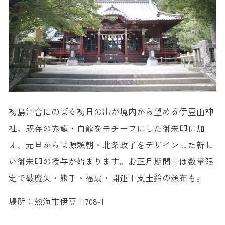
初島沖合にのぼる初日の出が境内から望める伊豆山神
社。既存の赤龍・白龍をモチーフにした御朱印に加
え、元旦からは源頼朝・北条政子をデザインした新し
い御朱印の授与が始まります。お正月期間中は数量限
定で破魔矢・熊手・福扇・開運干支土鈴の頒布も。
場所：熱海市伊豆山708-1