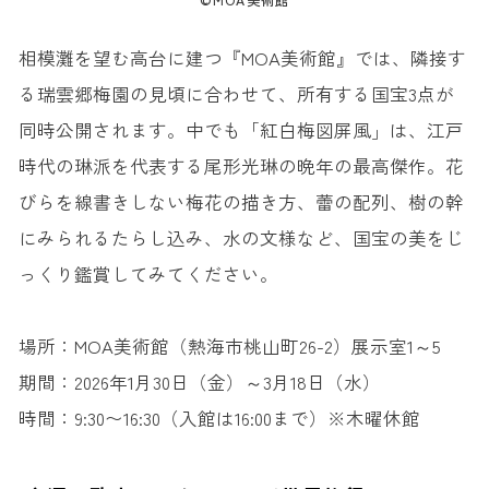
©MOA美術館
相模灘を望む高台に建つ『MOA美術館』では、隣接す
る瑞雲郷梅園の見頃に合わせて、所有する国宝3点が
同時公開されます。中でも「紅白梅図屏風」は、江戸
時代の琳派を代表する尾形光琳の晩年の最高傑作。花
びらを線書きしない梅花の描き方、蕾の配列、樹の幹
にみられるたらし込み、水の文様など、国宝の美をじ
っくり鑑賞してみてください。
場所：MOA美術館（熱海市桃山町26-2）展示室1～5
期間：2026年1月30日（金）～3月18日（水）
時間：9:30〜16:30（入館は16:00まで）※木曜休館