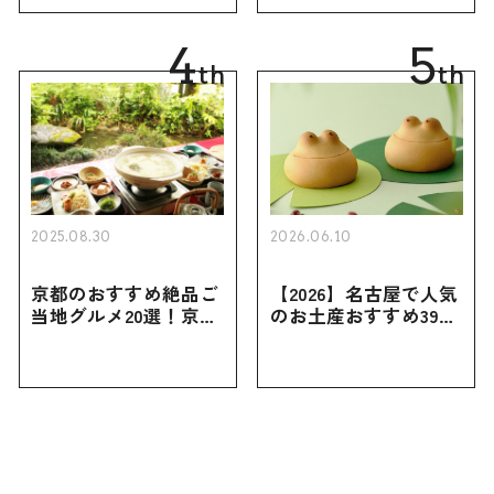
買えない限定品、女性
き用、女性向けまで幅
向けまで幅広く紹介
広く紹介
4
5
th
th
2025.08.30
2026.06.10
京都のおすすめ絶品ご
【2026】名古屋で人気
当地グルメ20選！京都
のお土産おすすめ39選
にしかない名物から人
｜定番のお菓子から名
気の名店17選も紹介
古屋限定・おしゃれな
お土産・ばらまき用ま
で幅広く紹介