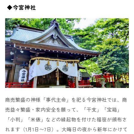
◆今宮神社
商売繁盛の神様「事代主命」を祀る今宮神社では、商
売益々繁盛・家内安全を願って、「干支」「宝箱」
「小判」「米俵」などの縁起物を付けた福笹が頒布さ
れます（1月1日〜7日）。大晦日の夜から新年にかけて