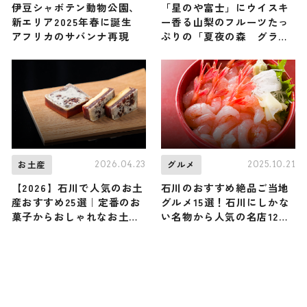
伊豆シャボテン動物公園、
「星のや富士」にウイスキ
新エリア2025年春に誕生
ー香る山梨のフルーツたっ
アフリカのサバンナ再現
ぷりの「夏夜の森 グラン
ピング焼き氷」が登場
2026.04.23
2025.10.21
お土産
グルメ
【2026】石川で人気のお土
石川のおすすめ絶品ご当地
産おすすめ25選｜定番のお
グルメ15選！石川にしかな
菓子からおしゃれなお土
い名物から人気の名店12選
産・ばらまき用まで幅広く
も紹介
紹介