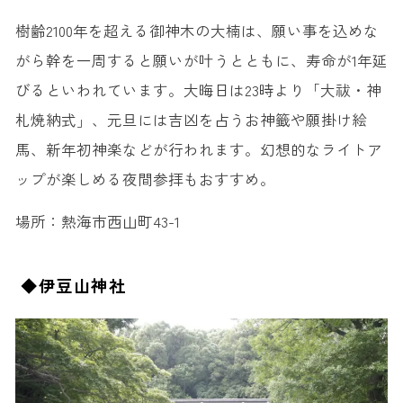
樹齢2100年を超える御神木の大楠は、願い事を込めな
がら幹を一周すると願いが叶うとともに、寿命が1年延
びるといわれています。大晦日は23時より「大祓・神
札焼納式」、元旦には吉凶を占うお神籤や願掛け絵
馬、新年初神楽などが行われます。幻想的なライトア
ップが楽しめる夜間参拝もおすすめ。
場所：熱海市西山町43-1
◆伊豆山神社