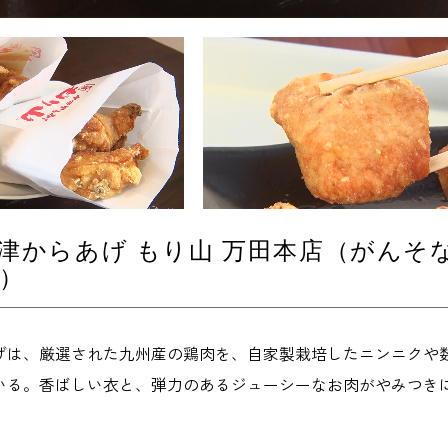
津からあげ もり山 万田本店（がんそ
）
げは、厳選された九州産の鶏肉を、自家製栽培したニンニクや
いる。香ばしい衣と、弾力のあるジューシーなお肉がやみつき