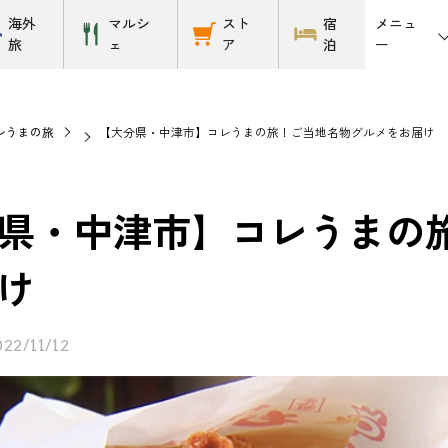
メニュ
海外
マルシ
スト
宿
ー
旅
ェ
ア
泊
レうまの旅
【大分県・中津市】コレうまの旅！ご当地名物グルメをお届け
県・中津市】コレうまの
け
022/11/12