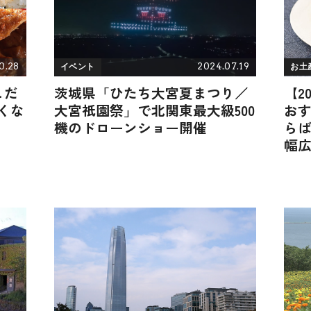
0.28
2024.07.19
イベント
お土
こだ
茨城県「ひたち大宮夏まつり／
【2
くな
大宮祇園祭」で北関東最大級500
おす
機のドローンショー開催
ら
幅