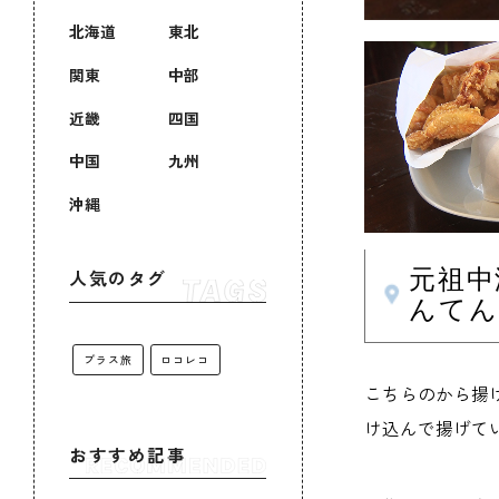
北海道
東北
関東
中部
近畿
四国
中国
九州
沖縄
元祖中
人気のタグ
んてん
プラス旅
ロコレコ
こちらのから揚
け込んで揚げて
おすすめ記事