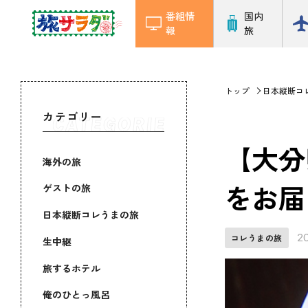
番組情
国内
報
旅
トップ
日本縦断コ
カテゴリー
【大分
海外の旅
をお届
ゲストの旅
日本縦断コレうまの旅
2
コレうまの旅
生中継
旅するホテル
俺のひとっ風呂