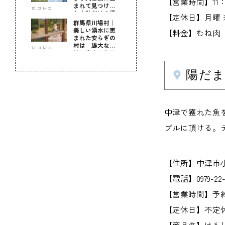
【営業時間】11：0
まれて見つけ
ロコレコ
た！私だけの優
【定休日】月曜
しい自分時間
群馬県川場村｜
美しい湧水に恵
【料金】むね肉（骨
まれた安らぎの
村は 雄大な自
ロコレコ
然に育まれた心
のふるさと
陽だ
中津で獲れた魚
ブルに頂ける。
【住所】中津市
【電話】0979-22-
【営業時間】予
【定休日】不定