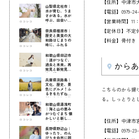
【住所】中津市大字
山梨県北杜市｜
【電話】0979-24-
水が育む、うま
さがある。水が
呼ぶ、出会いが
【営業時間】11：0
ロコレコ
ある。
【定休日】不定
奈良県橿原市｜
歴史と美食の大
【料金】骨付き（ブ
和路はじまりの
地に、ふれる
ロコレコ
和歌山県田辺市
｜道がつなぐ、
過去と未来。再
から
発見と新発見の
ロコレコ
待つ街へ
兵庫県淡路島｜
文化、歴史、景
こちらのから揚
色にグルメ！ふ
るきをたずねて
ロコレコ
新しきを知る旅
る。しっとりと
和歌山県湯浅町
｜海と山の恵み
がつむぐまち 懐
かしいと新しい
ロコレコ
【住所】中津市宮夫
に出会う旅
長野県野辺山｜
【電話】0979-23-
ゆったり、のん
びり大自然に囲