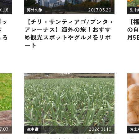
1.18
2017.05.20
海外の旅
生中
ポッ
【チリ・サンティアゴ/プンタ・
【
定
アレーナス】海外の旅！おすす
の自
ころ
め観光スポットやグルメをリポ
月5
ート
7.07
2026.01.10
生中継
お土