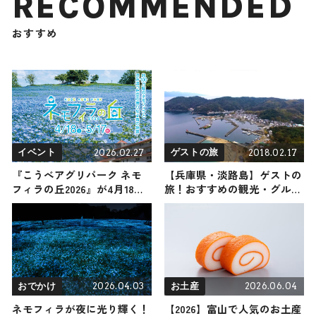
RECOMMENDED
おすすめ
2026.02.27
2018.02.17
イベント
ゲストの旅
『こうべアグリパーク ネモ
【兵庫県・淡路島】ゲストの
フィラの丘2026』が4月18日
旅！おすすめの観光・グルメ
から開催！ 約100万輪のネモ
をご紹介
フィラと空が織りなす青色の
世界をお見逃しなく / 兵庫県
神戸市
2026.04.03
2026.06.04
おでかけ
お土産
ネモフィラが夜に光り輝く！
【2026】富山で人気のお土産