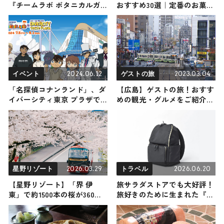
『チームラボ ボタニカルガ
おすすめ30選｜定番のお菓子
ーデン 大阪』で4月4日から
から富山限定・おしゃれなお
開催｜大阪市
土産・雑貨まで幅広く紹介
2024.06.12
2023.03.04
イベント
ゲストの旅
「名探偵コナンランド」、ダ
【広島】ゲストの旅！おすす
イバーシティ東京 プラザで
めの観光・グルメをご紹介
開催 新コンテンツも多数登
2023年3月4日放送
場
2026.03.29
2026.06.20
星野リゾート
トラベル
【星野リゾート】「界 伊
旅サラダストアでも大好評！
東」で約1500本の桜が360度
旅好きのために生まれた『ト
の大パノラマで迫りくる『桜
ラベラーズリュック』を2名
オープンバスツアー』が開
様にプレゼント！