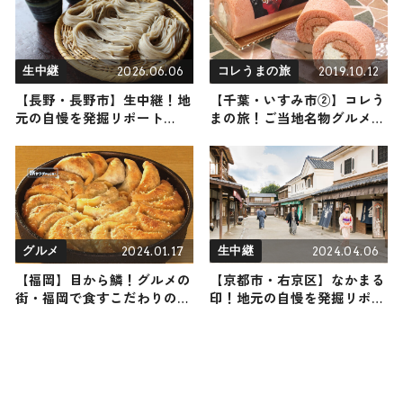
催！ 温泉好きにはたまらな
い「はしご湯」も / 静岡県伊
東市
2026.06.06
2019.10.12
生中継
コレうまの旅
【長野・長野市】生中継！地
【千葉・いすみ市②】コレう
元の自慢を発掘リポート
まの旅！ご当地名物グルメを
2026年6月6日放送
お届け
2024.01.17
2024.04.06
グルメ
生中継
【福岡】目から鱗！グルメの
【京都市・右京区】なかまる
街・福岡で食すこだわりの逸
印！地元の自慢を発掘リポー
品
ト