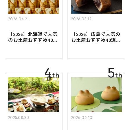
2026.04.21
2026.03.12
【2026】北海道で人気
【2026】広島で人気の
のお土産おすすめ40選
お土産おすすめ40選｜
｜定番のお菓子・スイ
定番のお菓子からおし
ーツから北海道でしか
ゃれなお土産・ばらま
買えない限定品、女性
き用、女性向けまで幅
向けまで幅広く紹介
広く紹介
4
5
th
th
2025.08.30
2026.06.10