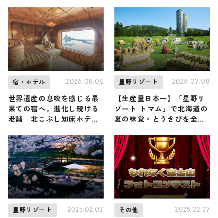
の特等席を独占し、秋の京
『にんにくビアガーデン
都を堪能する贅沢な旅
931』が今年も開催 / 青森
屋 by 星野リゾート
2026.08.04
2026.07.08
宿・ホテル
星野リゾート
世界遺産の息吹を感じる最
【生産量日本一】「星野リ
果ての宿へ。進化し続ける
ゾート トマム」で北海道の
老舗「北こぶし知床ホテル
夏の味覚・とうきびを全力
＆リゾート」で、からだ全
で味わい尽くす『ファーム
体が解き放たれる大人の旅
deとうきびフェス』が初開
催！ 限定グルメ、フォトス
ポットなどが登場します ♪
8月31日まで
2025.02.07
2025.02.17
星野リゾート
その他