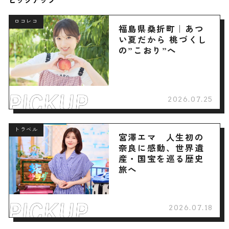
ピックアップ
ロコレコ
福島県桑折町｜あつ
い夏だから 桃づくし
の”こおり”へ
2026.07.25
トラベル
宮澤エマ 人生初の
奈良に感動、世界遺
産・国宝を巡る歴史
旅へ
2026.07.18