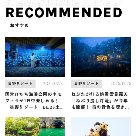
RECOMMENDED
おすすめ
2025.02.25
2025.11.25
星野リゾート
星野リゾート
国営ひたち海浜公園のネモ
ねぶたが灯る絶景雪見露天
フィラが1日中楽しめる！
「ねぶり流し灯篭」が今年
「星野リゾート BEB5土浦
も開催！ 笛の音色を聴きな
（ベブ）」の「いつでもネ
がら “冬ねぶた” の世界に
モフィラブルーミング」
浸ろう / 青森屋 by 星野リ
ゾートで12月3日スタート