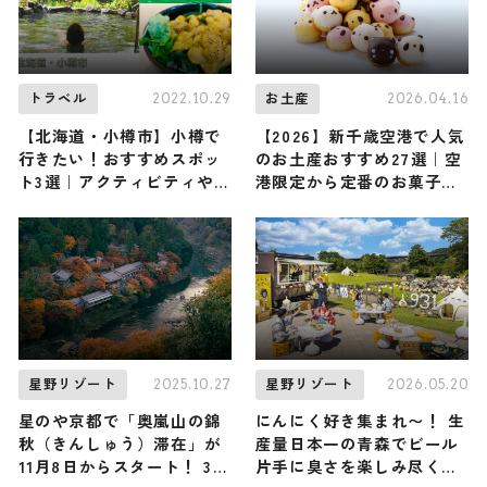
2022.10.29
2026.04.16
トラベル
お土産
【北海道・小樽市】小樽で
【2026】新千歳空港で人気
行きたい！おすすめスポッ
のお土産おすすめ27選｜空
ト3選｜アクティビティやグ
港限定から定番のお菓子や
ルメをご紹介
おしゃれなお土産・ばらま
き用まで幅広く紹介
2025.10.27
2026.05.20
星野リゾート
星野リゾート
星のや京都で「奥嵐山の錦
にんにく好き集まれ〜！ 生
秋（きんしゅう）滞在」が
産量日本一の青森でビール
11月8日からスタート！ 3つ
片手に臭さを楽しみ尽くす