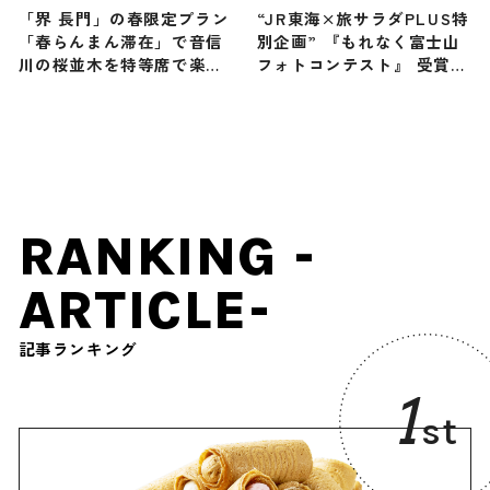
「界 長門」の春限定プラン
“JR東海×旅サラダPLUS特
「春らんまん滞在」で音信
別企画” 『もれなく富士山
川の桜並木を特等席で楽し
フォトコンテスト』 受賞結
もう！
果を発表！
RANKING -
ARTICLE-
記事ランキング
1
st