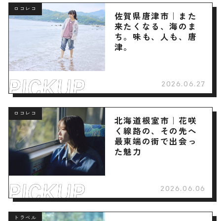
ロコレコ
佐賀県唐津市｜また
来たくなる、海のま
ち。味も、人も、唐
津。
2026.06.27
ロコレコ
北海道根室市｜花咲
く線路の、その先へ
最東端の街で出会っ
た魅力
2026.06.06
トラベル