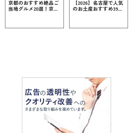
京都のおすすめ絶品ご
【2026】名古屋で人気
当地グルメ20選！京都
のお土産おすすめ39選
にしかない名物から人
｜定番のお菓子から名
気の名店17選も紹介
古屋限定・おしゃれな
お土産・ばらまき用ま
で幅広く紹介