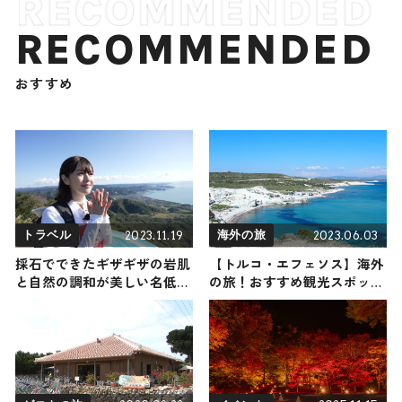
RECOMMENDED
おすすめ
2023.11.19
2023.06.03
トラベル
海外の旅
採石でできたギザギザの岩肌
【トルコ・エフェソス】海外
と自然の調和が美しい名低山
の旅！おすすめ観光スポット
in 千葉（登山で頂きメシ！コ
やグルメをリポート
ラボ企画）