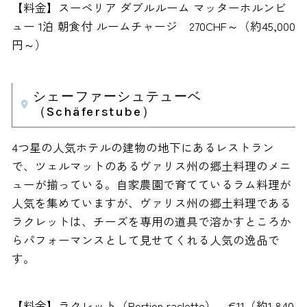
【料金】スーペリア ダブルルーム マッターホルンビ
ュー 1泊 朝食付 ルームチャージ 270CHF～（約45,000
円～）
シェーファーシュテューベ
（Schäferstube）
4つ星の人気ホテルの建物の地下にあるレストラン
で、ツェルマットのあるヴァリス州の郷土料理のメニ
ューが揃っている。自家農園で育てているラム料理が
人気を集めていますが、ヴァリス州の郷土料理である
ラクレットは、チーズを専用の道具で溶かすところか
らパフォーマンスとして見せてくれる人気の逸品で
す。
【料金】ラクレット（Portion raclette） €11（約1,840