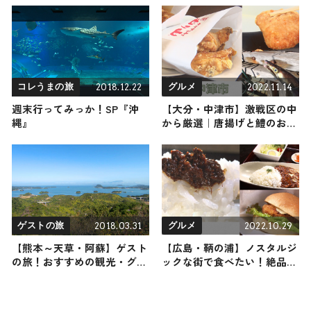
道で過ごす２日間
ご馳走からプチデザートまで
ご紹介！
2018.12.22
2022.11.14
コレうまの旅
グルメ
週末行ってみっか！SP『沖
【大分・中津市】激戦区の中
縄』
から厳選｜唐揚げと鱧のおす
すめ店3選
2018.03.31
2022.10.29
ゲストの旅
グルメ
【熊本～天草・阿蘇】ゲスト
【広島・鞆の浦】ノスタルジ
の旅！おすすめの観光・グル
ックな街で食べたい！絶品グ
メをご紹介
ルメ3選ご紹介