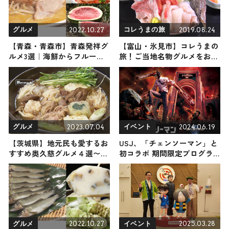
2022.10.27
2019.08.24
グルメ
コレうまの旅
【青森・青森市】青森発祥グ
【富山・氷見市】コレうまの
ルメ3選｜海鮮からフルーツ
旅！ご当地名物グルメをお届
までご紹介
け
2023.07.04
2024.06.19
グルメ
イベント
【茨城県】地元民も愛するお
USJ、「チェンソーマン」と
すすめ奥久慈グルメ４選〜雄
初コラボ 期間限定プログラ
大な自然が恵む特産品をご紹
ム登場
介〜
2022.10.27
2025.03.28
グルメ
イベント