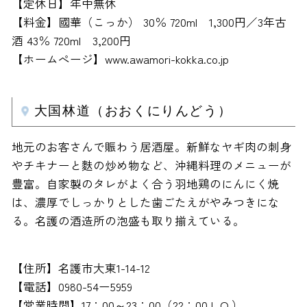
【定休日】年中無休
【料金】國華（こっか） 30％ 720ml 1,300円／3年古
酒 43％ 720ml 3,200円
【ホームぺージ】www.awamori-kokka.co.jp
大国林道（おおくにりんどう）
地元のお客さんで賑わう居酒屋。新鮮なヤギ肉の刺身
やチキナーと麩の炒め物など、沖縄料理のメニューが
豊富。自家製のタレがよく合う羽地鶏のにんにく焼
は、濃厚でしっかりとした歯ごたえがやみつきにな
る。名護の酒造所の泡盛も取り揃えている。
【住所】名護市大東1-14-12
【電話】0980-54ー5959
【営業時間】17：00～23：00（22：00 L.O.）