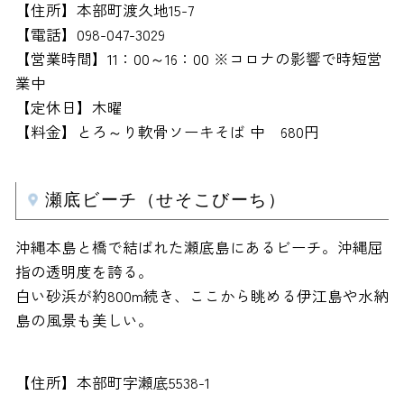
【住所】本部町渡久地15-7
【電話】098-047-3029
【営業時間】11：00～16：00 ※コロナの影響で時短営
業中
【定休日】木曜
【料金】とろ～り軟骨ソーキそば 中 680円
瀬底ビーチ（せそこびーち）
沖縄本島と橋で結ばれた瀬底島にあるビーチ。沖縄屈
指の透明度を誇る。
白い砂浜が約800m続き、ここから眺める伊江島や水納
島の風景も美しい。
【住所】本部町字瀬底5538-1