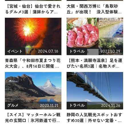
【宮城・仙台】仙台で愛され
大阪・関西万博に「鳥取砂
るグルメ3選｜蒲鉾からアユ
丘」が出現！ 没入型体験展
までご紹介
示「鳥取無限砂丘」や「まん
が王国とっとり」を知れる鳥
取県ゾーンが出展
2024.07.16
2022.10.29
イベント
トラベル
青森県「十和田市夏まつり花
【熊本・満願寺温泉】足を運
火大会」、8月14日に開催 至
びたい名所3選｜名物スポッ
近距離から約2000発打ち上げ
トや人気店をご紹介
2023.11.21
2024.11.26
グルメ
トラベル
【スイス】マッターホルン観
静岡の人気観光スポットおす
光の玄関口｜氷河鉄道で行く
すめ30選｜外せない定番・名
ツェルマットのオススメ旅プ
所から穴場まで見どころ満載