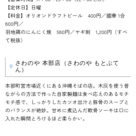
【定休日】日曜
【料金】オリオンドラフトビール 400円／國華 1合
800円／
羽地鶏のにんにく焼 580円／ヤギ刺 1,200円（すべ
て税抜）
さわのや 本部店（さわのや もとぶて
ん）
本部町営市場近くにある沖縄そばの店。木灰を使う昔
ながらの方法で作った自家製麺は食べ応えのあるモチ
モチ感で、しっかりしたカツオ出汁と豚骨のスープと
のバランスが絶妙。甘めに煮込んだ軟骨ソーキは口に
入れた瞬間とろけるほど柔らかい。