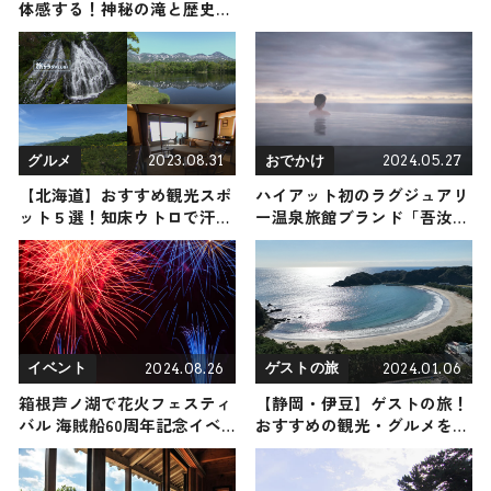
体感する！神秘の滝と歴史ロ
マンを巡る寄り道登山（登山
で頂きメシ！コラボ企画）
2023.08.31
2024.05.27
グルメ
おでかけ
【北海道】おすすめ観光スポ
ハイアット初のラグジュアリ
ット５選！知床ウトロで汗を
ー温泉旅館ブランド「吾汝
流し整う旅
ATONA」誕生 2026年以降に
由布・屋久島・箱根で開業
2024.08.26
2024.01.06
イベント
ゲストの旅
箱根芦ノ湖で花火フェスティ
【静岡・伊豆】ゲストの旅！
バル 海賊船60周年記念イベ
おすすめの観光・グルメをご
ント9月28日に開催
紹介 2024年1月6日放送