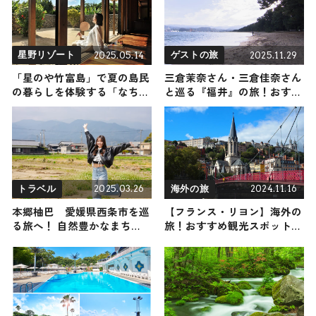
2025.05.14
2025.11.29
星野リゾート
ゲストの旅
「星のや竹富島」で夏の島民
三倉茉奈さん・三倉佳奈さん
の暮らしを体験する「なちゆ
と巡る『福井』の旅！おすす
くい島時間」を6月1日（日）
めの観光・グルメをご紹介
から開催
2025年11月29日放送
2025.03.26
2024.11.16
トラベル
海外の旅
本郷柚巴 愛媛県西条市を巡
【フランス・リヨン】海外の
る旅へ！ 自然豊かなまち
旅！おすすめ観光スポットや
で”おいしい”＆”楽しい”を満
グルメをリポート 2024年11月
喫！
16日放送