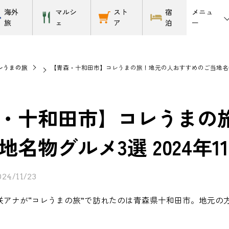
メニュ
海外
マルシ
スト
宿
ー
旅
ェ
ア
泊
レうまの旅
【青森・十和田市】コレうまの旅！地元の人おすすめのご当地名物グル
・十和田市】コレうまの
地名物グルメ3選 2024年1
024/11/23
咲アナが“コレうまの旅”で訪れたのは青森県十和田市。地元の