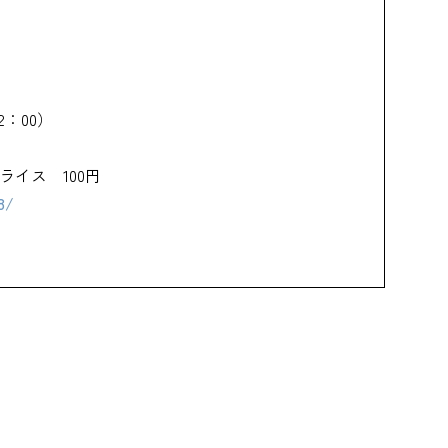
22：00）
ライス 100円
8/