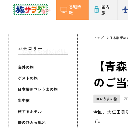
番組情
国内
報
旅
トップ
日本縦断コ
カテゴリー
【青森
海外の旅
のご当
ゲストの旅
日本縦断コレうまの旅
2
コレうまの旅
生中継
旅するホテル
今回、大仁田美
す。
俺のひとっ風呂