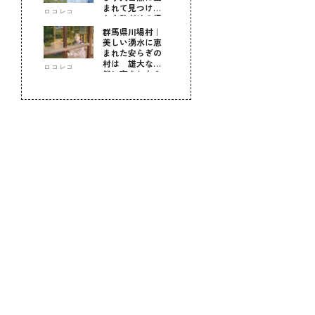
まれて見つけ
ロコレコ
た！私だけの優
しい自分時間
群馬県川場村｜
美しい湧水に恵
まれた安らぎの
村は 雄大な自
ロコレコ
然に育まれた心
のふるさと