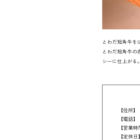
とわだ短角牛を
とわだ短角牛の
シーに仕上がる
【住所】
【電話】
【営業時
【定休日