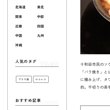
北海道
東北
関東
中部
近畿
四国
中国
九州
沖縄
人気のタグ
十和田市民のソ
「バラ焼き」と
に積み上げ、タ
プラス旅
ロコレコ
的。千切りの長
おすすめ記事