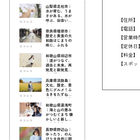
山梨県北杜市｜
水が育む、うま
さがある。水が
【住所】
呼ぶ、出会いが
ロコレコ
ある。
【電話】
奈良県橿原市｜
歴史と美食の大
【営業時
和路はじまりの
地に、ふれる
【定休日
ロコレコ
【料金】
和歌山県田辺市
｜道がつなぐ、
【スポッ
過去と未来。再
発見と新発見の
ロコレコ
待つ街へ
兵庫県淡路島｜
文化、歴史、景
色にグルメ！ふ
るきをたずねて
ロコレコ
新しきを知る旅
和歌山県湯浅町
｜海と山の恵み
がつむぐまち 懐
かしいと新しい
ロコレコ
に出会う旅
長野県野辺山｜
ゆったり、のん
びり大自然に囲