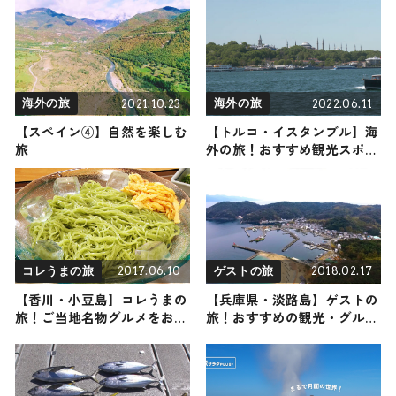
取り体験ができる「ラベンダ
幕、夜のライトアップも実施
ー収穫祭2026」も6/27から開
｜静岡県三島市
催 / 大分県
2021.10.23
2022.06.11
海外の旅
海外の旅
【スペイン④】自然を楽しむ
【トルコ・イスタンブル】海
旅
外の旅！おすすめ観光スポッ
トやグルメをリポート
2017.06.10
2018.02.17
コレうまの旅
ゲストの旅
【香川・小豆島】コレうまの
【兵庫県・淡路島】ゲストの
旅！ご当地名物グルメをお届
旅！おすすめの観光・グルメ
け
をご紹介