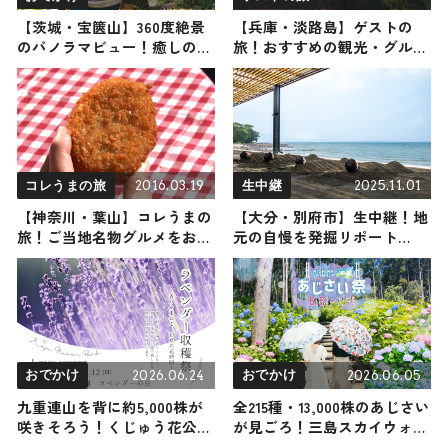
【茨城・宝篋山】360度絶景
【兵庫・淡路島】ゲストの
のパノラマビュー！癒しの滝
旅！おすすめの観光・グルメ
や巨岩など見どころたくさん
をご紹介 2024年2月24日放送
の低山に俳優・前川泰之が登
頂！（登山で頂きメシ！コラ
ボ企画）
2016.03.19
2025.11.01
コレうまの旅
生中継
【神奈川・葉山】コレうまの
【大分・別府市】生中継！地
旅！ご当地名物グルメをお届
元の自慢を発掘リポート
け
2025年11月1日放送
2026.06.24
2026.06.05
おでかけ
おでかけ
九重連山を背に約5,000株が
全215種・13,000株のあじさい
咲きそろう！くじゅう花公園
が見ごろ！三島スカイウォー
のラベンダーが見ごろ。摘み
ク『あじさい祭』が6/6開