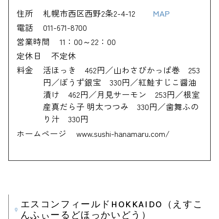
住所
札幌市西区西野2条2-4-12
MAP
電話
011-671-8700
営業時間
11：00～22：00
定休日
不定休
料金
活ほっき 462円／山わさびかっぱ巻 253
円／ぼうず銀宝 330円／紅鮭すじこ醤油
漬け 462円／月見サーモン 253円／根室
産真だら子 明太つつみ 330円／歯舞ふの
り汁 330円
ホームページ
www.sushi-hanamaru.com/
エスコンフィールドHOKKAIDO（えすこ
んふぃーるどほっかいどう）